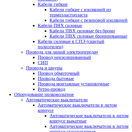
Кабели гибкие
Кабели гибкие с изоляцией из
термоэластопласта
Кабели гибкие с резиновой изоляцией
Кабели ПВХ силовые
Кабели ПВХ силовые без брони
Кабели ПВХ силовые бронированные
Кабели силовые в СПЭ (сшитый
полиэтилен)
Провода для линий электропередач
Провод неизолированный
СИП
Провода и шнуры
Провод обмоточный
Провода бытовые
Провода монтажные установочные
Ретро-провод
Оборудование низковольтное
Автоматические выключатели
Автоматические выключатели в литом
корпусе
Автоматические выключатели в литом
корпусе выкатные
Автоматические выключатели в литом
корпусе стационарные