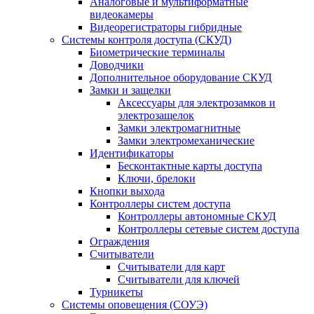
Аналоговые и мультиформатные
видеокамеры
Видеорегистраторы гибридные
Системы контроля доступа (СКУД)
Биометрические терминалы
Доводчики
Дополнительное оборудование СКУД
Замки и защелки
Аксессуары для электрозамков и
электрозащелок
Замки электромагнитные
Замки электромеханические
Идентификаторы
Бесконтактные карты доступа
Ключи, брелоки
Кнопки выхода
Контроллеры систем доступа
Контроллеры автономные СКУД
Контроллеры сетевые систем доступа
Ограждения
Считыватели
Считыватели для карт
Считыватели для ключей
Турникеты
Системы оповещения (СОУЭ)