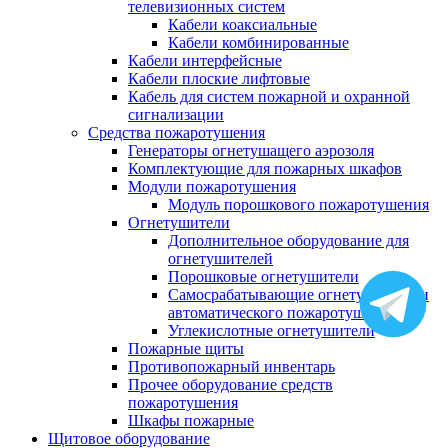
телевизионных систем
Кабели коаксиальные
Кабели комбинированные
Кабели интерфейсные
Кабели плоские лифтовые
Кабель для систем пожарной и охранной
сигнализации
Средства пожаротушения
Генераторы огнетушащего аэрозоля
Комплектующие для пожарных шкафов
Модули пожаротушения
Модуль порошкового пожаротушения
Огнетушители
Дополнительное оборудование для
огнетушителей
Порошковые огнетушители
Самосрабатывающие огнетушители и
автоматического пожаротушения
Углекислотные огнетушители
Пожарные щиты
Противопожарный инвентарь
Прочее оборудование средств
пожаротушения
Шкафы пожарные
Щитовое оборудование