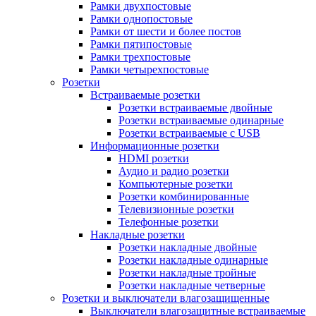
Рамки двухпостовые
Рамки однопостовые
Рамки от шести и более постов
Рамки пятипостовые
Рамки трехпостовые
Рамки четырехпостовые
Розетки
Встраиваемые розетки
Розетки встраиваемые двойные
Розетки встраиваемые одинарные
Розетки встраиваемые с USB
Информационные розетки
HDMI розетки
Аудио и радио розетки
Компьютерные розетки
Розетки комбинированные
Телевизионные розетки
Телефонные розетки
Накладные розетки
Розетки накладные двойные
Розетки накладные одинарные
Розетки накладные тройные
Розетки накладные четверные
Розетки и выключатели влагозащищенные
Выключатели влагозащитные встраиваемые