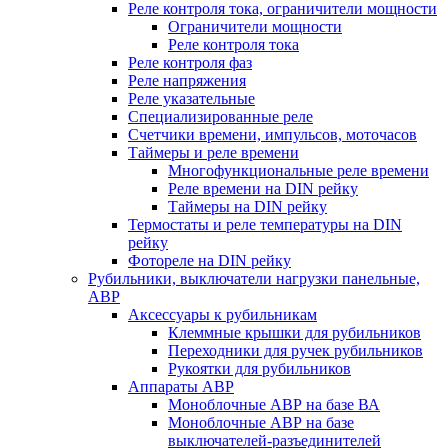
Реле контроля тока, ограничители мощности
Ограничители мощности
Реле контроля тока
Реле контроля фаз
Реле напряжения
Реле указательные
Специализированные реле
Счетчики времени, импульсов, моточасов
Таймеры и реле времени
Многофункциональные реле времени
Реле времени на DIN рейку
Таймеры на DIN рейку
Термостаты и реле температуры на DIN
рейку
Фотореле на DIN рейку
Рубильники, выключатели нагрузки панельные,
АВР
Аксессуары к рубильникам
Клеммные крышки для рубильников
Переходники для ручек рубильников
Рукоятки для рубильников
Аппараты АВР
Моноблочные АВР на базе ВА
Моноблочные АВР на базе
выключателей-разъединителей