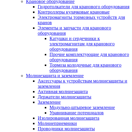
Крановое оборудование
Гидротолкатели для кранового оборудования
Контроллеры кулачковые крановые
Электромагниты тормозных устройств для
кранов
Элементы и запчасти для кранового
оборудования
Катушки и сердечники к
электромагнитам для кранового
оборудования
Прочие комплектующие для кранового
оборудования
Тормоза колодочные для кранового
оборудования
Молниезащита и заземление
Аксессуары к устройствам молниезащиты и
заземления
Активная молниезащита
Держатели молниезащиты
Заземление
Модульно-штыревое заземление
Уравнивание потенциалов
Изолированная молниезащита
Молниеприемники
Проводники молниезащиты