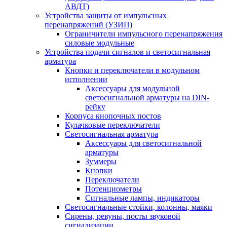
АВДТ)
Устройства защиты от импульсных
перенапряжений (УЗИП)
Ограничители импульсного перенапряжения
силовые модульные
Устройства подачи сигналов и светосигнальная
арматура
Кнопки и переключатели в модульном
исполнении
Аксессуары для модульной
светосигнальной арматуры на DIN-
рейку
Корпуса кнопочных постов
Кулачковые переключатели
Светосигнальная арматура
Аксессуары для светосигнальной
арматуры
Зуммеры
Кнопки
Переключатели
Потенциометры
Сигнальные лампы, индикаторы
Светосигнальные стойки, колонны, маяки
Сирены, ревуны, посты звуковой
сигнализации