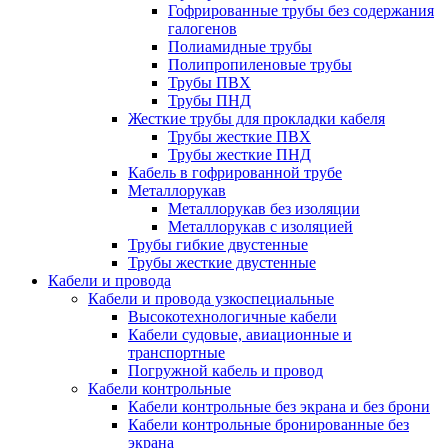
Гофрированные трубы без содержания
галогенов
Полиамидные трубы
Полипропиленовые трубы
Трубы ПВХ
Трубы ПНД
Жесткие трубы для прокладки кабеля
Трубы жесткие ПВХ
Трубы жесткие ПНД
Кабель в гофрированной трубе
Металлорукав
Металлорукав без изоляции
Металлорукав с изоляцией
Трубы гибкие двустенные
Трубы жесткие двустенные
Кабели и провода
Кабели и провода узкоспециальные
Высокотехнологичные кабели
Кабели судовые, авиационные и
транспортные
Погружной кабель и провод
Кабели контрольные
Кабели контрольные без экрана и без брони
Кабели контрольные бронированные без
экрана