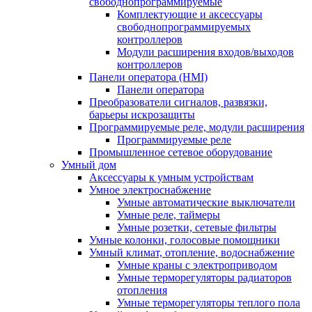
свободнопрограммируемые
Комплектующие и аксессуары
свободнопрограммируемых
контроллеров
Модули расширения входов/выходов
контроллеров
Панели оператора (HMI)
Панели оператора
Преобразователи сигналов, развязки,
барьеры искрозащиты
Программируемые реле, модули расширения
Программируемые реле
Промышленное сетевое оборудование
Умный дом
Аксессуары к умным устройствам
Умное электроснабжение
Умные автоматические выключатели
Умные реле, таймеры
Умные розетки, сетевые фильтры
Умные колонки, голосовые помощники
Умный климат, отопление, водоснабжение
Умные краны с электроприводом
Умные терморегуляторы радиаторов
отопления
Умные терморегуляторы теплого пола