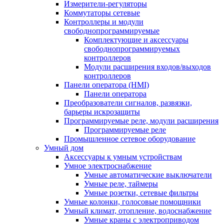
Измерители-регуляторы
Коммутаторы сетевые
Контроллеры и модули
свободнопрограммируемые
Комплектующие и аксессуары
свободнопрограммируемых
контроллеров
Модули расширения входов/выходов
контроллеров
Панели оператора (HMI)
Панели оператора
Преобразователи сигналов, развязки,
барьеры искрозащиты
Программируемые реле, модули расширения
Программируемые реле
Промышленное сетевое оборудование
Умный дом
Аксессуары к умным устройствам
Умное электроснабжение
Умные автоматические выключатели
Умные реле, таймеры
Умные розетки, сетевые фильтры
Умные колонки, голосовые помощники
Умный климат, отопление, водоснабжение
Умные краны с электроприводом