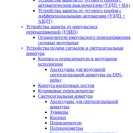
автоматическим выключателем (УЗДП + ВА)
Устройства защиты от дугового пробоя с
дифференциальными автоматами (УЗДП +
АВДТ)
Устройства защиты от импульсных
перенапряжений (УЗИП)
Ограничители импульсного перенапряжения
силовые модульные
Устройства подачи сигналов и светосигнальная
арматура
Кнопки и переключатели в модульном
исполнении
Аксессуары для модульной
светосигнальной арматуры на DIN-
рейку
Корпуса кнопочных постов
Кулачковые переключатели
Светосигнальная арматура
Аксессуары для светосигнальной
арматуры
Зуммеры
Кнопки
Переключатели
Потенциометры