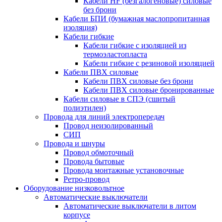
Кабели HF (безгалогеновые) силовые
без брони
Кабели БПИ (бумажная маслопропитанная
изоляция)
Кабели гибкие
Кабели гибкие с изоляцией из
термоэластопласта
Кабели гибкие с резиновой изоляцией
Кабели ПВХ силовые
Кабели ПВХ силовые без брони
Кабели ПВХ силовые бронированные
Кабели силовые в СПЭ (сшитый
полиэтилен)
Провода для линий электропередач
Провод неизолированный
СИП
Провода и шнуры
Провод обмоточный
Провода бытовые
Провода монтажные установочные
Ретро-провод
Оборудование низковольтное
Автоматические выключатели
Автоматические выключатели в литом
корпусе