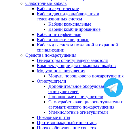
Слаботочный кабель
Кабели акустические
Кабели для видеонаблюдения и
телевизионных систем
Кабели коаксиальные
Кабели комбинированные
Кабели интерфейсные
Кабели плоские лифтовые
Кабель для систем пожарной и охранной
сигнализации
Средства пожаротушения
Генераторы огнетушащего аэрозоля
Комплектующие для пожарных шкафов
Модули пожаротушения
Модуль порошкового пожаротушения
Огнетушители
Дополнительное оборудование для
огнетушителей
Порошковые огнетушители
Самосрабатывающие огнетушители и
автоматического пожаротушения
Углекислотные огнетушители
Пожарные щиты
Противопожарный инвентарь
Прочее оборудование средств