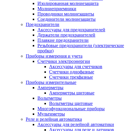
Изолированная молниезащита
Молниеприемники
Проводники молниезащиты
Соединители молниезащиты
Предохранители
Аксессуары для предохранителей
Держатели предохранителей
Плавкие предохранители
Резьбовые предохранители (электрические
пробки)
Приборы измерения и учета
Счетчики электроэнергии
Аксессуары для счетчиков
Счетчики однофазные
Счетчики трехфазные
Приборы измерительные
Амперметры
Амперметры щитовые
Вольтметры
Вольтметры щитовые
Многофункциональные приборы
Мультиметры
Реле и релейная автоматика
Аксессуары для релейной автоматики
Аксессуары для реле и датчиков