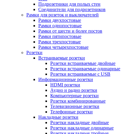
Подрозетники для полых стен
Соединители для подрозетников
Рамки для розеток и выключателей
Рамки двухпостовые
Рамки однопостовые
Рамки от шести и более постов
Рамки пятипостовые
Рамки трехпостовые
Рамки четырехпостовые
Розетки
Встраиваемые розетки
Розетки встраиваемые двойные
Розетки встраиваемые одинарные
Розетки встраиваемые с USB
Информационные розетки
HDMI розетки
Аудио и радио розетки
Компьютерные розетки
Розетки комбинированные
Телевизионные розетки
Телефонные розетки
Накладные розетки
Розетки накладные двойные
Розетки накладные одинарные
Розетки накладные тройные