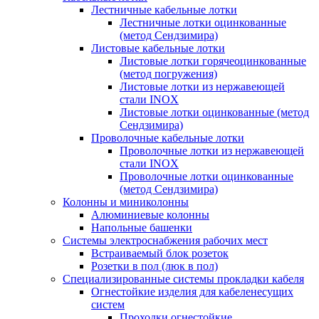
Лестничные кабельные лотки
Лестничные лотки оцинкованные
(метод Сендзимира)
Листовые кабельные лотки
Листовые лотки горячеоцинкованные
(метод погружения)
Листовые лотки из нержавеющей
стали INOX
Листовые лотки оцинкованные (метод
Сендзимира)
Проволочные кабельные лотки
Проволочные лотки из нержавеющей
стали INOX
Проволочные лотки оцинкованные
(метод Сендзимира)
Колонны и миниколонны
Алюминиевые колонны
Напольные башенки
Системы электроснабжения рабочих мест
Встраиваемый блок розеток
Розетки в пол (люк в пол)
Специализированные системы прокладки кабеля
Огнестойкие изделия для кабеленесущих
систем
Проходки огнестойкие