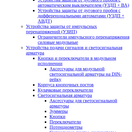
автоматическим выключателем (УЗДП + ВА)
Устройства защиты от дугового пробоя с
дифференциальными автоматами (УЗДП +
АВДТ)
Устройства защиты от импульсных
перенапряжений (УЗИП)
Ограничители импульсного перенапряжения
силовые модульные
Устройства подачи сигналов и светосигнальная
арматура
Кнопки и переключатели в модульном
исполнении
Аксессуары для модульной
светосигнальной арматуры на DIN-
рейку
Корпуса кнопочных постов
Кулачковые переключатели
Светосигнальная арматура
Аксессуары для светосигнальной
арматуры
Зуммеры
Кнопки
Переключатели
Потенциометры