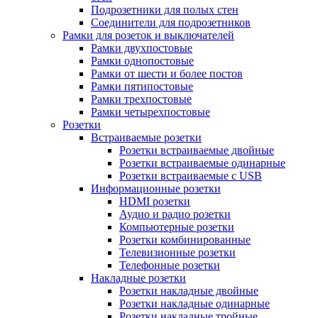
Подрозетники для полых стен
Соединители для подрозетников
Рамки для розеток и выключателей
Рамки двухпостовые
Рамки однопостовые
Рамки от шести и более постов
Рамки пятипостовые
Рамки трехпостовые
Рамки четырехпостовые
Розетки
Встраиваемые розетки
Розетки встраиваемые двойные
Розетки встраиваемые одинарные
Розетки встраиваемые с USB
Информационные розетки
HDMI розетки
Аудио и радио розетки
Компьютерные розетки
Розетки комбинированные
Телевизионные розетки
Телефонные розетки
Накладные розетки
Розетки накладные двойные
Розетки накладные одинарные
Розетки накладные тройные