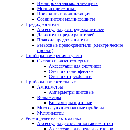
Изолированная молниезащита
Молниеприемники
Проводники молниезащиты
Соединители молниезащиты
Предохранители
Аксессуары для предохранителей
Держатели предохранителей
Плавкие предохранители
Резьбовые предохранители (электрические
пробки)
Приборы измерения и учета
Счетчики электроэнергии
Аксессуары для счетчиков
Счетчики однофазные
Счетчики трехфазные
Приборы измерительные
Амперметры
Амперметры щитовые
Вольтметры
Вольтметры щитовые
Многофункциональные приборы
Мультиметры
Реле и релейная автоматика
Аксессуары для релейной автоматики
Аксессуары для реле и датчиков