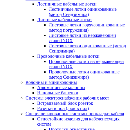
Лестничные кабельные лотки
Лестничные лотки оцинкованные
(метод Сендзимира)
Листовые кабельные лотки
Листовые лотки горячеоцинкованные
(метод погружения)
Листовые лотки из нержавеющей
стали INOX
Листовые лотки оцинкованные (метод
Сендзимира)
Проволочные кабельные лотки
Проволочные лотки из нержавеющей
стали INOX
Проволочные лотки оцинкованные
(метод Сендзимира)
Колонны и миниколонны
Алюминиевые колонны
Напольные башенки
Системы электроснабжения рабочих мест
Встраиваемый блок розеток
Розетки в пол (люк в пол)
Специализированные системы прокладки кабеля
Огнестойкие изделия для кабеленесущих
систем
Проходки огнестойкие