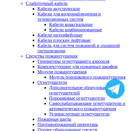
Слаботочный кабель
Кабели акустические
Кабели для видеонаблюдения и
телевизионных систем
Кабели коаксиальные
Кабели комбинированные
Кабели интерфейсные
Кабели плоские лифтовые
Кабель для систем пожарной и охранной
сигнализации
Средства пожаротушения
Генераторы огнетушащего аэрозоля
Комплектующие для пожарных шкафов
Модули пожаротушения
Модуль порошкового пожаротушения
Огнетушители
Дополнительное оборудование для
огнетушителей
Порошковые огнетушители
Самосрабатывающие огнетушители и
автоматического пожаротушения
Углекислотные огнетушители
Пожарные щиты
Противопожарный инвентарь
Прочее оборудование средств