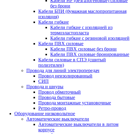
Кабели HF (безгалогеновые) силовые
без брони
Кабели БПИ (бумажная маслопропитанная
изоляция)
Кабели гибкие
Кабели гибкие с изоляцией из
термоэластопласта
Кабели гибкие с резиновой изоляцией
Кабели ПВХ силовые
Кабели ПВХ силовые без брони
Кабели ПВХ силовые бронированные
Кабели силовые в СПЭ (сшитый
полиэтилен)
Провода для линий электропередач
Провод неизолированный
СИП
Провода и шнуры
Провод обмоточный
Провода бытовые
Провода монтажные установочные
Ретро-провод
Оборудование низковольтное
Автоматические выключатели
Автоматические выключатели в литом
корпусе