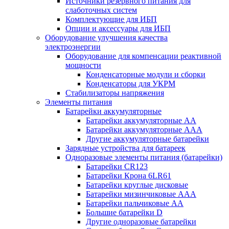
Источники резервного питания для
слаботочных систем
Комплектующие для ИБП
Опции и аксессуары для ИБП
Оборудование улучшения качества
электроэнергии
Оборудование для компенсации реактивной
мощности
Конденсаторные модули и сборки
Конденсаторы для УКРМ
Стабилизаторы напряжения
Элементы питания
Батарейки аккумуляторные
Батарейки аккумуляторные АА
Батарейки аккумуляторные ААА
Другие аккумуляторные батарейки
Зарядные устройства для батареек
Одноразовые элементы питания (батарейки)
Батарейки CR123
Батарейки Крона 6LR61
Батарейки круглые дисковые
Батарейки мизинчиковые ААА
Батарейки пальчиковые АА
Большие батарейки D
Другие одноразовые батарейки