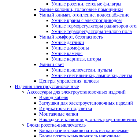
Умные розетки, сетевые фильтры
Умные колонки, голосовые помощники
Умный климат, отопление, водоснабжение
Умные краны с электроприводом
Умные терморегуляторы радиаторов от
Умные терморегуляторы теплого пола
Умный комфорт, безопасность
Умные датчики
Умные домофоны
Умные камеры
Умные карнизы, шторы
Умный свет
Умные выключатели, пульты
Умные светильники, лампочки, ленты
Центры управления, шлюзы
Изделия электроустановочные
Аксессуары для электроустановочных изделий
Вывод кабеля
Заглушки для электроустановочных изделий
Индикаторы и подсветка
Монтажные лапки
Накладки и клавиши для электроустановочны
Блоки розетка-выключатель
Блоки розетка-выключатель встраиваемые
Блоки розетка-выключатель наружные