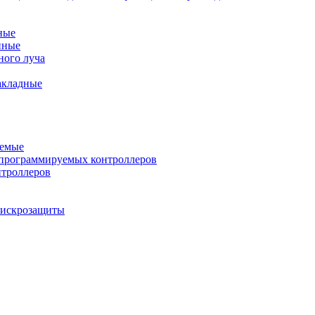
ные
нные
ного луча
акладные
уемые
программируемых контроллеров
нтроллеров
ы искрозащиты