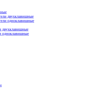
шные
тели двухклавишные
тели одноклавишные
и двухклавишные
ли одноклавишные
н