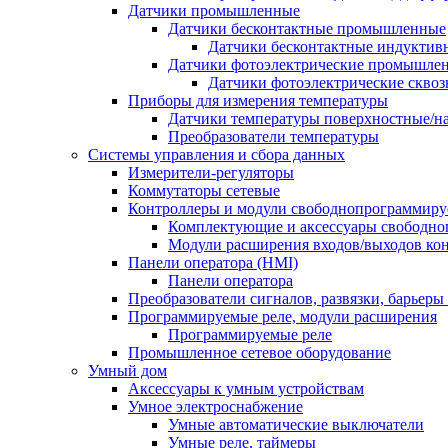
Датчики промышленные
Датчики бесконтактные промышленные
Датчики бесконтактные индуктив
Датчики фотоэлектрические промышле
Датчики фотоэлектрические сквоз
Приборы для измерения температуры
Датчики температуры поверхностные/н
Преобразователи температуры
Системы управления и сбора данных
Измерители-регуляторы
Коммутаторы сетевые
Контроллеры и модули свободнопрограммир
Комплектующие и аксессуары свободно
Модули расширения входов/выходов ко
Панели оператора (HMI)
Панели оператора
Преобразователи сигналов, развязки, барьер
Программируемые реле, модули расширения
Программируемые реле
Промышленное сетевое оборудование
Умный дом
Аксессуары к умным устройствам
Умное электроснабжение
Умные автоматические выключатели
Умные реле, таймеры