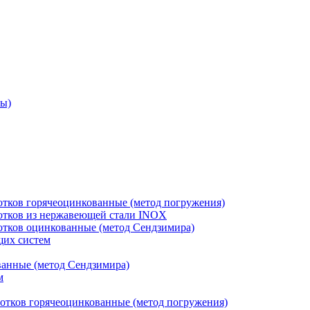
ры)
отков горячеоцинкованные (метод погружения)
лотков из нержавеющей стали INOX
лотков оцинкованные (метод Сендзимира)
щих систем
ванные (метод Сендзимира)
м
отков горячеоцинкованные (метод погружения)