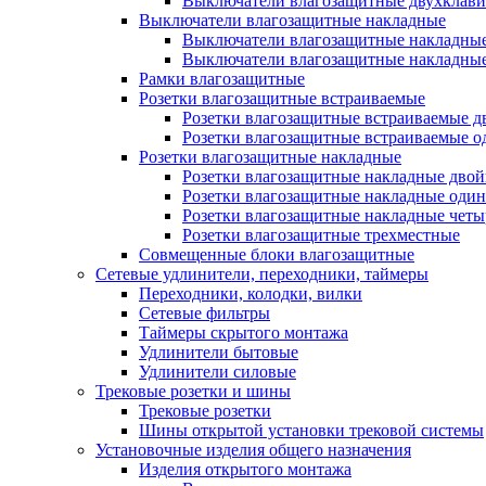
Выключатели влагозащитные двухклав
Выключатели влагозащитные накладные
Выключатели влагозащитные накладны
Выключатели влагозащитные накладны
Рамки влагозащитные
Розетки влагозащитные встраиваемые
Розетки влагозащитные встраиваемые 
Розетки влагозащитные встраиваемые 
Розетки влагозащитные накладные
Розетки влагозащитные накладные дво
Розетки влагозащитные накладные оди
Розетки влагозащитные накладные чет
Розетки влагозащитные трехместные
Совмещенные блоки влагозащитные
Сетевые удлинители, переходники, таймеры
Переходники, колодки, вилки
Сетевые фильтры
Таймеры скрытого монтажа
Удлинители бытовые
Удлинители силовые
Трековые розетки и шины
Трековые розетки
Шины открытой установки трековой системы
Установочные изделия общего назначения
Изделия открытого монтажа