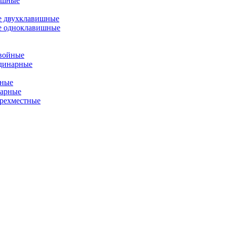
ишные
е двухклавишные
е одноклавишные
двойные
одинарные
йные
нарные
ырехместные