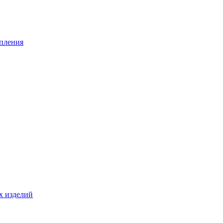
опления
х изделий