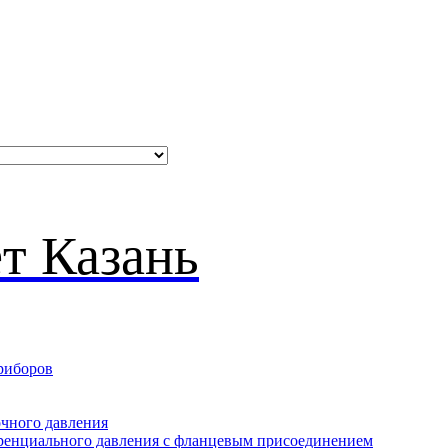
риборов
очного давления
еренциального давления с фланцевым присоединением