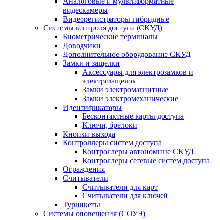
Аналоговые и мультиформатные
видеокамеры
Видеорегистраторы гибридные
Системы контроля доступа (СКУД)
Биометрические терминалы
Доводчики
Дополнительное оборудование СКУД
Замки и защелки
Аксессуары для электрозамков и
электрозащелок
Замки электромагнитные
Замки электромеханические
Идентификаторы
Бесконтактные карты доступа
Ключи, брелоки
Кнопки выхода
Контроллеры систем доступа
Контроллеры автономные СКУД
Контроллеры сетевые систем доступа
Ограждения
Считыватели
Считыватели для карт
Считыватели для ключей
Турникеты
Системы оповещения (СОУЭ)