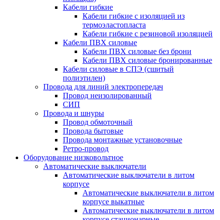
Кабели гибкие
Кабели гибкие с изоляцией из
термоэластопласта
Кабели гибкие с резиновой изоляцией
Кабели ПВХ силовые
Кабели ПВХ силовые без брони
Кабели ПВХ силовые бронированные
Кабели силовые в СПЭ (сшитый
полиэтилен)
Провода для линий электропередач
Провод неизолированный
СИП
Провода и шнуры
Провод обмоточный
Провода бытовые
Провода монтажные установочные
Ретро-провод
Оборудование низковольтное
Автоматические выключатели
Автоматические выключатели в литом
корпусе
Автоматические выключатели в литом
корпусе выкатные
Автоматические выключатели в литом
корпусе стационарные