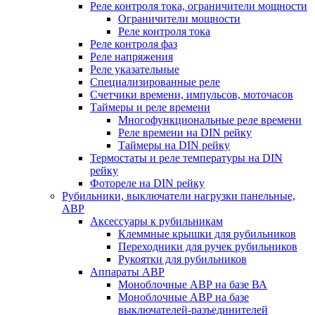
Реле контроля тока, ограничители мощности
Ограничители мощности
Реле контроля тока
Реле контроля фаз
Реле напряжения
Реле указательные
Специализированные реле
Счетчики времени, импульсов, моточасов
Таймеры и реле времени
Многофункциональные реле времени
Реле времени на DIN рейку
Таймеры на DIN рейку
Термостаты и реле температуры на DIN
рейку
Фотореле на DIN рейку
Рубильники, выключатели нагрузки панельные,
АВР
Аксессуары к рубильникам
Клеммные крышки для рубильников
Переходники для ручек рубильников
Рукоятки для рубильников
Аппараты АВР
Моноблочные АВР на базе ВА
Моноблочные АВР на базе
выключателей-разъединителей