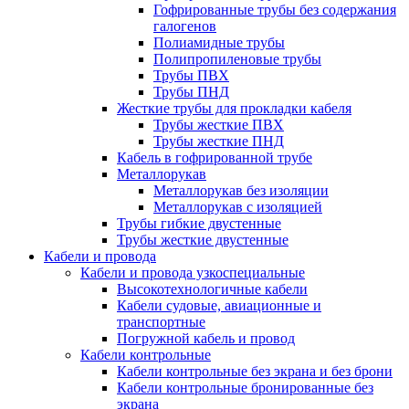
Гофрированные трубы без содержания
галогенов
Полиамидные трубы
Полипропиленовые трубы
Трубы ПВХ
Трубы ПНД
Жесткие трубы для прокладки кабеля
Трубы жесткие ПВХ
Трубы жесткие ПНД
Кабель в гофрированной трубе
Металлорукав
Металлорукав без изоляции
Металлорукав с изоляцией
Трубы гибкие двустенные
Трубы жесткие двустенные
Кабели и провода
Кабели и провода узкоспециальные
Высокотехнологичные кабели
Кабели судовые, авиационные и
транспортные
Погружной кабель и провод
Кабели контрольные
Кабели контрольные без экрана и без брони
Кабели контрольные бронированные без
экрана