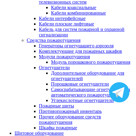
телевизионных систем
Кабели коаксиальные
Кабели комбинированные
Кабели интерфейсные
Кабели плоские лифтовые
Кабель для систем пожарной и охранной
сигнализации
Средства пожаротушения
Генераторы огнетушащего аэрозоля
Комплектующие для пожарных шкафов
Модули пожаротушения
Модуль порошкового пожаротушения
Огнетушители
Дополнительное оборудование для
огнетушителей
Порошковые огнетушители
Самосрабатывающие огнетушители и
автоматического пожаротушения
Углекислотные огнетушители
Пожарные щиты
Противопожарный инвентарь
Прочее оборудование средств
пожаротушения
Шкафы пожарные
Щитовое оборудование