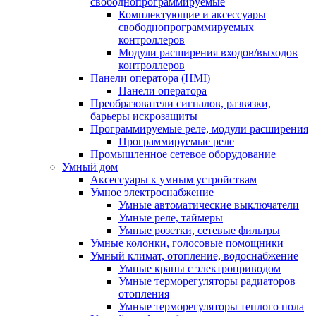
свободнопрограммируемые
Комплектующие и аксессуары
свободнопрограммируемых
контроллеров
Модули расширения входов/выходов
контроллеров
Панели оператора (HMI)
Панели оператора
Преобразователи сигналов, развязки,
барьеры искрозащиты
Программируемые реле, модули расширения
Программируемые реле
Промышленное сетевое оборудование
Умный дом
Аксессуары к умным устройствам
Умное электроснабжение
Умные автоматические выключатели
Умные реле, таймеры
Умные розетки, сетевые фильтры
Умные колонки, голосовые помощники
Умный климат, отопление, водоснабжение
Умные краны с электроприводом
Умные терморегуляторы радиаторов
отопления
Умные терморегуляторы теплого пола