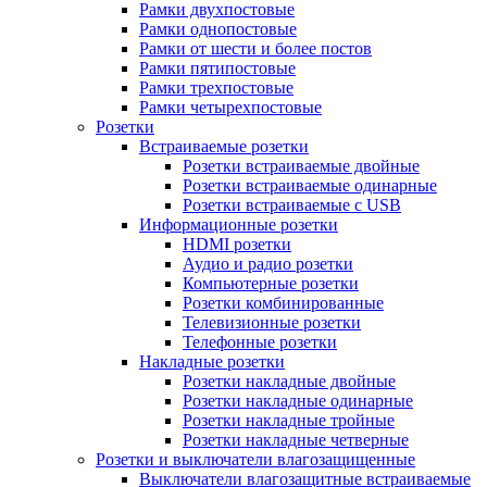
Рамки двухпостовые
Рамки однопостовые
Рамки от шести и более постов
Рамки пятипостовые
Рамки трехпостовые
Рамки четырехпостовые
Розетки
Встраиваемые розетки
Розетки встраиваемые двойные
Розетки встраиваемые одинарные
Розетки встраиваемые с USB
Информационные розетки
HDMI розетки
Аудио и радио розетки
Компьютерные розетки
Розетки комбинированные
Телевизионные розетки
Телефонные розетки
Накладные розетки
Розетки накладные двойные
Розетки накладные одинарные
Розетки накладные тройные
Розетки накладные четверные
Розетки и выключатели влагозащищенные
Выключатели влагозащитные встраиваемые