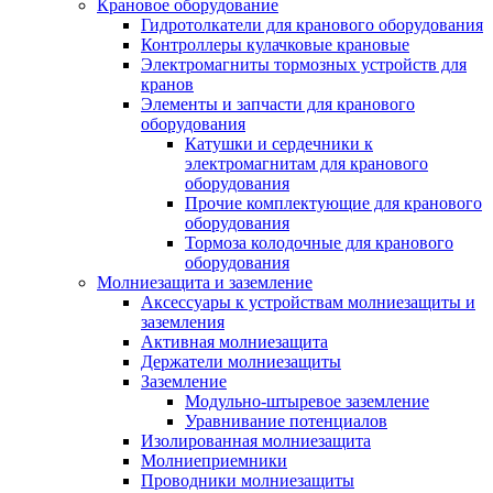
Крановое оборудование
Гидротолкатели для кранового оборудования
Контроллеры кулачковые крановые
Электромагниты тормозных устройств для
кранов
Элементы и запчасти для кранового
оборудования
Катушки и сердечники к
электромагнитам для кранового
оборудования
Прочие комплектующие для кранового
оборудования
Тормоза колодочные для кранового
оборудования
Молниезащита и заземление
Аксессуары к устройствам молниезащиты и
заземления
Активная молниезащита
Держатели молниезащиты
Заземление
Модульно-штыревое заземление
Уравнивание потенциалов
Изолированная молниезащита
Молниеприемники
Проводники молниезащиты