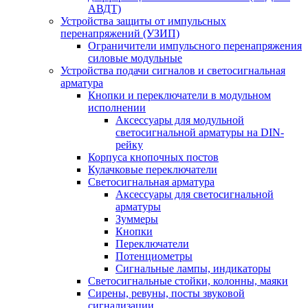
АВДТ)
Устройства защиты от импульсных
перенапряжений (УЗИП)
Ограничители импульсного перенапряжения
силовые модульные
Устройства подачи сигналов и светосигнальная
арматура
Кнопки и переключатели в модульном
исполнении
Аксессуары для модульной
светосигнальной арматуры на DIN-
рейку
Корпуса кнопочных постов
Кулачковые переключатели
Светосигнальная арматура
Аксессуары для светосигнальной
арматуры
Зуммеры
Кнопки
Переключатели
Потенциометры
Сигнальные лампы, индикаторы
Светосигнальные стойки, колонны, маяки
Сирены, ревуны, посты звуковой
сигнализации