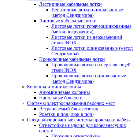
Лестничные кабельные лотки
Лестничные лотки оцинкованные
(метод Сендзимира)
Листовые кабельные лотки
Листовые лотки горячеоцинкованные
(метод погружения)
Листовые лотки из нержавеющей
стали INOX
Листовые лотки оцинкованные (метод
Сендзимира)
Проволочные кабельные лотки
Проволочные лотки из нержавеющей
стали INOX
Проволочные лотки оцинкованные
(метод Сендзимира)
Колонны и миниколонны
Алюминиевые колонны
Напольные башенки
Системы электроснабжения рабочих мест
Встраиваемый блок розеток
Розетки в пол (люк в пол)
Специализированные системы прокладки кабеля
Огнестойкие изделия для кабеленесущих
систем
Проходки огнестойкие