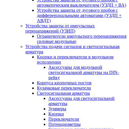
автоматическим выключателем (УЗДП + ВА)
Устройства защиты от дугового пробоя с
дифференциальными автоматами (УЗДП +
АВДТ)
Устройства защиты от импульсных
перенапряжений (УЗИП)
Ограничители импульсного перенапряжения
силовые модульные
Устройства подачи сигналов и светосигнальная
арматура
Кнопки и переключатели в модульном
исполнении
Аксессуары для модульной
светосигнальной арматуры на DIN-
рейку
Корпуса кнопочных постов
Кулачковые переключатели
Светосигнальная арматура
Аксессуары для светосигнальной
арматуры
Зуммеры
Кнопки
Переключатели
Потенциометры