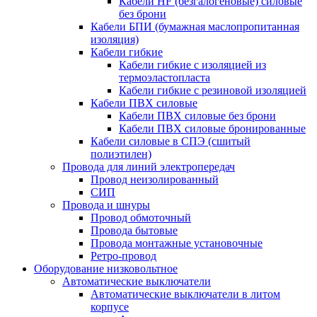
Кабели HF (безгалогеновые) силовые
без брони
Кабели БПИ (бумажная маслопропитанная
изоляция)
Кабели гибкие
Кабели гибкие с изоляцией из
термоэластопласта
Кабели гибкие с резиновой изоляцией
Кабели ПВХ силовые
Кабели ПВХ силовые без брони
Кабели ПВХ силовые бронированные
Кабели силовые в СПЭ (сшитый
полиэтилен)
Провода для линий электропередач
Провод неизолированный
СИП
Провода и шнуры
Провод обмоточный
Провода бытовые
Провода монтажные установочные
Ретро-провод
Оборудование низковольтное
Автоматические выключатели
Автоматические выключатели в литом
корпусе