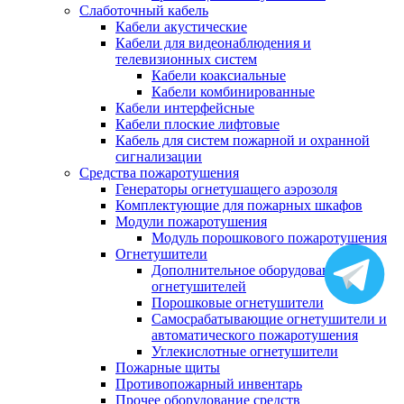
Слаботочный кабель
Кабели акустические
Кабели для видеонаблюдения и
телевизионных систем
Кабели коаксиальные
Кабели комбинированные
Кабели интерфейсные
Кабели плоские лифтовые
Кабель для систем пожарной и охранной
сигнализации
Средства пожаротушения
Генераторы огнетушащего аэрозоля
Комплектующие для пожарных шкафов
Модули пожаротушения
Модуль порошкового пожаротушения
Огнетушители
Дополнительное оборудование для
огнетушителей
Порошковые огнетушители
Самосрабатывающие огнетушители и
автоматического пожаротушения
Углекислотные огнетушители
Пожарные щиты
Противопожарный инвентарь
Прочее оборудование средств