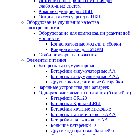
Источники резервного питания для
слаботочных систем
Комплектующие для ИБП
Опции и аксессуары для ИБП
Оборудование улучшения качества
электроэнергии
Оборудование для компенсации реактивной
мощности
Конденсаторные модули и сборки
Конденсаторы для УКРМ
Стабилизаторы напряжения
Элементы питания
Батарейки аккумуляторные
Батарейки аккумуляторные АА
Батарейки аккумуляторные ААА
Другие аккумуляторные батарейки
Зарядные устройства для батареек
Одноразовые элементы питания (батарейки)
Батарейки CR123
Батарейки Крона 6LR61
Батарейки круглые дисковые
Батарейки мизинчиковые ААА
Батарейки пальчиковые АА
Большие батарейки D
Другие одноразовые батарейки