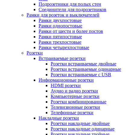
Подрозетники для полых стен
Соединители для подрозетников
Рамки для розеток и выключателей
Рамки двухпостовые
Рамки однопостовые
Рамки от шести и более постов
Рамки пятипостовые
Рамки трехпостовые
Рамки четырехпостовые
Розетки
Встраиваемые розетки
Розетки встраиваемые двойные
Розетки встраиваемые одинарные
Розетки встраиваемые с USB
Информационные розетки
HDMI розетки
Аудио и радио розетки
Компьютерные розетки
Розетки комбинированные
Телевизионные розетки
Телефонные розетки
Накладные розетки
Розетки накладные двойные
Розетки накладные одинарные
Розетки накладные тройные