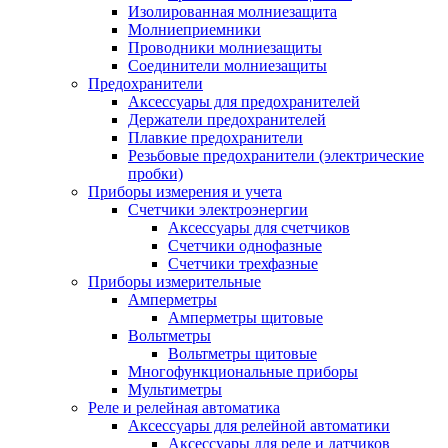
Изолированная молниезащита
Молниеприемники
Проводники молниезащиты
Соединители молниезащиты
Предохранители
Аксессуары для предохранителей
Держатели предохранителей
Плавкие предохранители
Резьбовые предохранители (электрические
пробки)
Приборы измерения и учета
Счетчики электроэнергии
Аксессуары для счетчиков
Счетчики однофазные
Счетчики трехфазные
Приборы измерительные
Амперметры
Амперметры щитовые
Вольтметры
Вольтметры щитовые
Многофункциональные приборы
Мультиметры
Реле и релейная автоматика
Аксессуары для релейной автоматики
Аксессуары для реле и датчиков