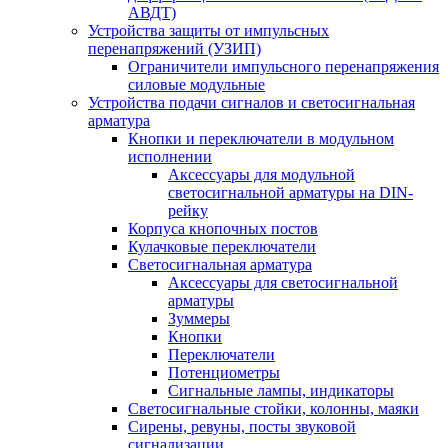
АВДТ)
Устройства защиты от импульсных
перенапряжений (УЗИП)
Ограничители импульсного перенапряжения
силовые модульные
Устройства подачи сигналов и светосигнальная
арматура
Кнопки и переключатели в модульном
исполнении
Аксессуары для модульной
светосигнальной арматуры на DIN-
рейку
Корпуса кнопочных постов
Кулачковые переключатели
Светосигнальная арматура
Аксессуары для светосигнальной
арматуры
Зуммеры
Кнопки
Переключатели
Потенциометры
Сигнальные лампы, индикаторы
Светосигнальные стойки, колонны, маяки
Сирены, ревуны, посты звуковой
сигнализации