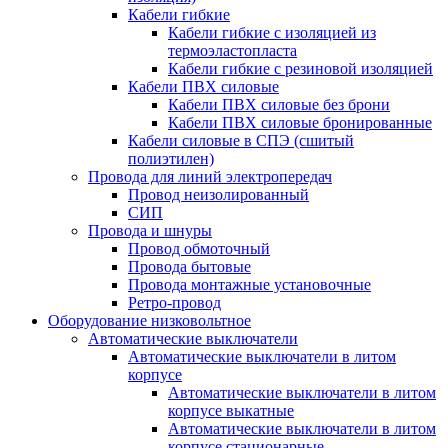
Кабели гибкие
Кабели гибкие с изоляцией из
термоэластопласта
Кабели гибкие с резиновой изоляцией
Кабели ПВХ силовые
Кабели ПВХ силовые без брони
Кабели ПВХ силовые бронированные
Кабели силовые в СПЭ (сшитый
полиэтилен)
Провода для линий электропередач
Провод неизолированный
СИП
Провода и шнуры
Провод обмоточный
Провода бытовые
Провода монтажные установочные
Ретро-провод
Оборудование низковольтное
Автоматические выключатели
Автоматические выключатели в литом
корпусе
Автоматические выключатели в литом
корпусе выкатные
Автоматические выключатели в литом
корпусе стационарные