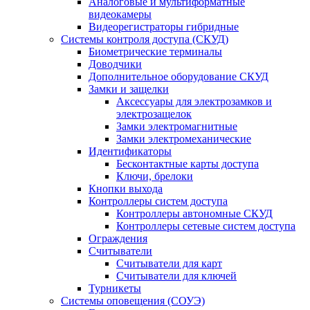
Аналоговые и мультиформатные
видеокамеры
Видеорегистраторы гибридные
Системы контроля доступа (СКУД)
Биометрические терминалы
Доводчики
Дополнительное оборудование СКУД
Замки и защелки
Аксессуары для электрозамков и
электрозащелок
Замки электромагнитные
Замки электромеханические
Идентификаторы
Бесконтактные карты доступа
Ключи, брелоки
Кнопки выхода
Контроллеры систем доступа
Контроллеры автономные СКУД
Контроллеры сетевые систем доступа
Ограждения
Считыватели
Считыватели для карт
Считыватели для ключей
Турникеты
Системы оповещения (СОУЭ)