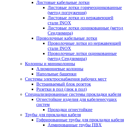
Листовые кабельные лотки
Листовые лотки горячеоцинкованные
(метод погружения)
Листовые лотки из нержавеющей
стали INOX
Листовые лотки оцинкованные (метод
Сендзимира)
Проволочные кабельные лотки
Проволочные лотки из нержавеющей
стали INOX
Проволочные лотки оцинкованные
(метод Сендзимира)
Колонны и миниколонны
Алюминиевые колонны
Напольные башенки
Системы электроснабжения рабочих мест
Встраиваемый блок розеток
Розетки в пол (люк в пол)
Специализированные системы прокладки кабеля
Огнестойкие изделия для кабеленесущих
систем
Проходки огнестойкие
Трубы для прокладки кабеля
Гофрированные трубы для прокладки кабеля
Армированные трубы ПВХ