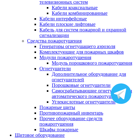
телевизионных систем
Кабели коаксиальные
Кабели комбинированные
Кабели интерфейсные
Кабели плоские лифтовые
Кабель для систем пожарной и охранной
сигнализации
Средства пожаротушения
Генераторы огнетушащего аэрозоля
Комплектующие для пожарных шкафов
Модули пожаротушения
Модуль порошкового пожаротушения
Огнетушители
Дополнительное оборудование для
огнетушителей
Порошковые огнетушители
Самосрабатывающие огнетушители и
автоматического пожаротушения
Углекислотные огнетушители
Пожарные щиты
Противопожарный инвентарь
Прочее оборудование средств
пожаротушения
Шкафы пожарные
Щитовое оборудование