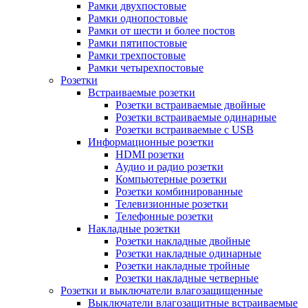
Рамки двухпостовые
Рамки однопостовые
Рамки от шести и более постов
Рамки пятипостовые
Рамки трехпостовые
Рамки четырехпостовые
Розетки
Встраиваемые розетки
Розетки встраиваемые двойные
Розетки встраиваемые одинарные
Розетки встраиваемые с USB
Информационные розетки
HDMI розетки
Аудио и радио розетки
Компьютерные розетки
Розетки комбинированные
Телевизионные розетки
Телефонные розетки
Накладные розетки
Розетки накладные двойные
Розетки накладные одинарные
Розетки накладные тройные
Розетки накладные четверные
Розетки и выключатели влагозащищенные
Выключатели влагозащитные встраиваемые