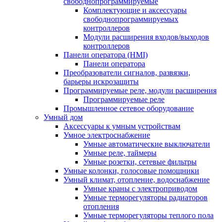
свободнопрограммируемые
Комплектующие и аксессуары
свободнопрограммируемых
контроллеров
Модули расширения входов/выходов
контроллеров
Панели оператора (HMI)
Панели оператора
Преобразователи сигналов, развязки,
барьеры искрозащиты
Программируемые реле, модули расширения
Программируемые реле
Промышленное сетевое оборудование
Умный дом
Аксессуары к умным устройствам
Умное электроснабжение
Умные автоматические выключатели
Умные реле, таймеры
Умные розетки, сетевые фильтры
Умные колонки, голосовые помощники
Умный климат, отопление, водоснабжение
Умные краны с электроприводом
Умные терморегуляторы радиаторов
отопления
Умные терморегуляторы теплого пола