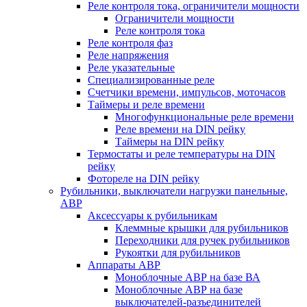
Реле контроля тока, ограничители мощности
Ограничители мощности
Реле контроля тока
Реле контроля фаз
Реле напряжения
Реле указательные
Специализированные реле
Счетчики времени, импульсов, моточасов
Таймеры и реле времени
Многофункциональные реле времени
Реле времени на DIN рейку
Таймеры на DIN рейку
Термостаты и реле температуры на DIN
рейку
Фотореле на DIN рейку
Рубильники, выключатели нагрузки панельные,
АВР
Аксессуары к рубильникам
Клеммные крышки для рубильников
Переходники для ручек рубильников
Рукоятки для рубильников
Аппараты АВР
Моноблочные АВР на базе ВА
Моноблочные АВР на базе
выключателей-разъединителей