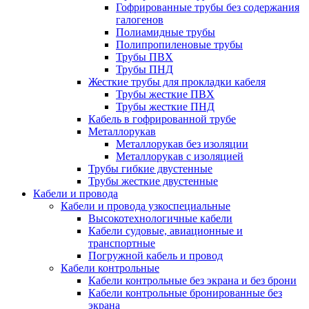
Гофрированные трубы без содержания
галогенов
Полиамидные трубы
Полипропиленовые трубы
Трубы ПВХ
Трубы ПНД
Жесткие трубы для прокладки кабеля
Трубы жесткие ПВХ
Трубы жесткие ПНД
Кабель в гофрированной трубе
Металлорукав
Металлорукав без изоляции
Металлорукав с изоляцией
Трубы гибкие двустенные
Трубы жесткие двустенные
Кабели и провода
Кабели и провода узкоспециальные
Высокотехнологичные кабели
Кабели судовые, авиационные и
транспортные
Погружной кабель и провод
Кабели контрольные
Кабели контрольные без экрана и без брони
Кабели контрольные бронированные без
экрана