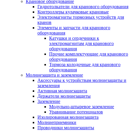
Крановое оборудование
Гидротолкатели для кранового оборудования
Контроллеры кулачковые крановые
Электромагниты тормозных устройств для
кранов
Элементы и запчасти для кранового
оборудования
Катушки и сердечники к
электромагнитам для кранового
оборудования
Прочие комплектующие для кранового
оборудования
Тормоза колодочные для кранового
оборудования
Молниезащита и заземление
Аксессуары к устройствам молниезащиты и
заземления
Активная молниезащита
Держатели молниезащиты
Заземление
Модульно-штыревое заземление
Уравнивание потенциалов
Изолированная молниезащита
Молниеприемники
Проводники молниезащиты