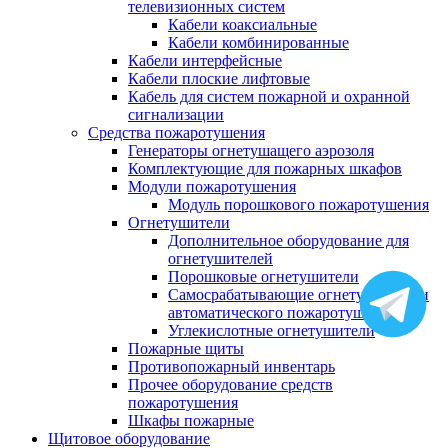
телевизионных систем
Кабели коаксиальные
Кабели комбинированные
Кабели интерфейсные
Кабели плоские лифтовые
Кабель для систем пожарной и охранной
сигнализации
Средства пожаротушения
Генераторы огнетушащего аэрозоля
Комплектующие для пожарных шкафов
Модули пожаротушения
Модуль порошкового пожаротушения
Огнетушители
Дополнительное оборудование для
огнетушителей
Порошковые огнетушители
Самосрабатывающие огнетушители и
автоматического пожаротушения
Углекислотные огнетушители
Пожарные щиты
Противопожарный инвентарь
Прочее оборудование средств
пожаротушения
Шкафы пожарные
Щитовое оборудование