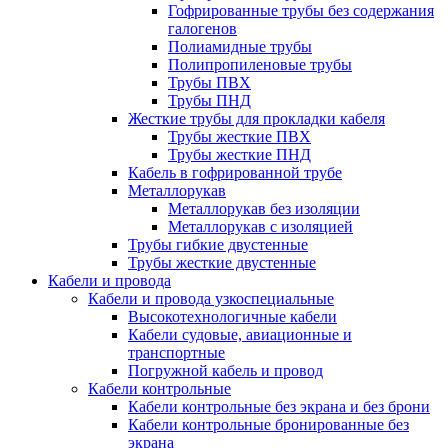
Гофрированные трубы без содержания
галогенов
Полиамидные трубы
Полипропиленовые трубы
Трубы ПВХ
Трубы ПНД
Жесткие трубы для прокладки кабеля
Трубы жесткие ПВХ
Трубы жесткие ПНД
Кабель в гофрированной трубе
Металлорукав
Металлорукав без изоляции
Металлорукав с изоляцией
Трубы гибкие двустенные
Трубы жесткие двустенные
Кабели и провода
Кабели и провода узкоспециальные
Высокотехнологичные кабели
Кабели судовые, авиационные и
транспортные
Погружной кабель и провод
Кабели контрольные
Кабели контрольные без экрана и без брони
Кабели контрольные бронированные без
экрана