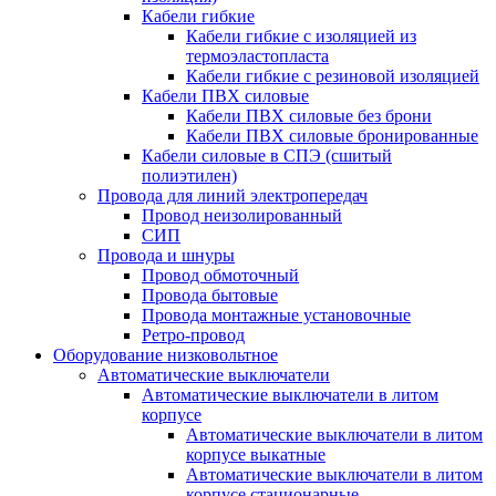
Кабели гибкие
Кабели гибкие с изоляцией из
термоэластопласта
Кабели гибкие с резиновой изоляцией
Кабели ПВХ силовые
Кабели ПВХ силовые без брони
Кабели ПВХ силовые бронированные
Кабели силовые в СПЭ (сшитый
полиэтилен)
Провода для линий электропередач
Провод неизолированный
СИП
Провода и шнуры
Провод обмоточный
Провода бытовые
Провода монтажные установочные
Ретро-провод
Оборудование низковольтное
Автоматические выключатели
Автоматические выключатели в литом
корпусе
Автоматические выключатели в литом
корпусе выкатные
Автоматические выключатели в литом
корпусе стационарные