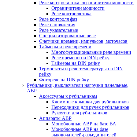
Реле контроля тока, ограничители мощности
Ограничители мощности
Реле контроля тока
Реле контроля фаз
Реле напряжения
Реле указательные
Специализированные реле
Счетчики времени, импульсов, моточасов
Таймеры и реле времени
Многофункциональные реле времени
Реле времени на DIN рейку
Таймеры на DIN рейку
Термостаты и реле температуры на DIN
рейку
Фотореле на DIN рейку
Рубильники, выключатели нагрузки панельные,
АВР
Аксессуары к рубильникам
Клеммные крышки для рубильников
Переходники для ручек рубильников
Рукоятки для рубильников
Аппараты АВР
Моноблочные АВР на базе ВА
Моноблочные АВР на базе
выключателей-разъединителей