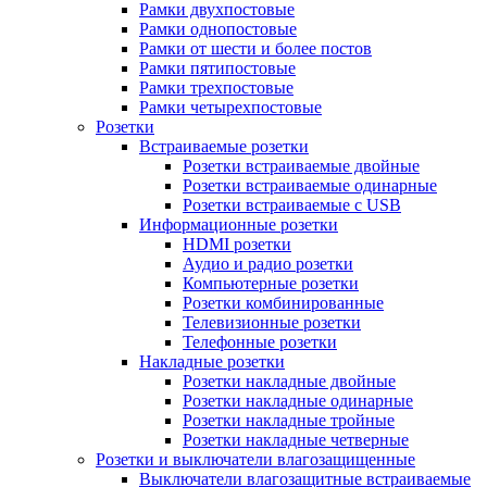
Рамки двухпостовые
Рамки однопостовые
Рамки от шести и более постов
Рамки пятипостовые
Рамки трехпостовые
Рамки четырехпостовые
Розетки
Встраиваемые розетки
Розетки встраиваемые двойные
Розетки встраиваемые одинарные
Розетки встраиваемые с USB
Информационные розетки
HDMI розетки
Аудио и радио розетки
Компьютерные розетки
Розетки комбинированные
Телевизионные розетки
Телефонные розетки
Накладные розетки
Розетки накладные двойные
Розетки накладные одинарные
Розетки накладные тройные
Розетки накладные четверные
Розетки и выключатели влагозащищенные
Выключатели влагозащитные встраиваемые