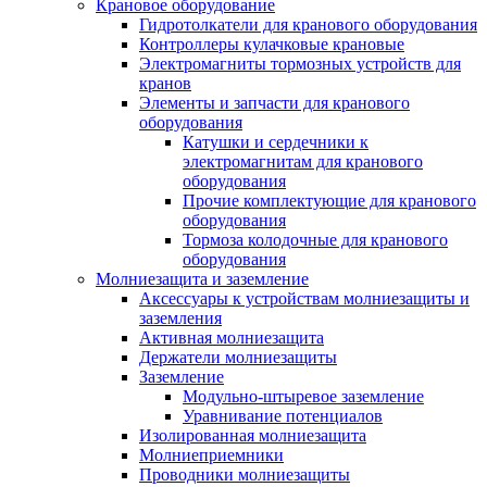
Крановое оборудование
Гидротолкатели для кранового оборудования
Контроллеры кулачковые крановые
Электромагниты тормозных устройств для
кранов
Элементы и запчасти для кранового
оборудования
Катушки и сердечники к
электромагнитам для кранового
оборудования
Прочие комплектующие для кранового
оборудования
Тормоза колодочные для кранового
оборудования
Молниезащита и заземление
Аксессуары к устройствам молниезащиты и
заземления
Активная молниезащита
Держатели молниезащиты
Заземление
Модульно-штыревое заземление
Уравнивание потенциалов
Изолированная молниезащита
Молниеприемники
Проводники молниезащиты