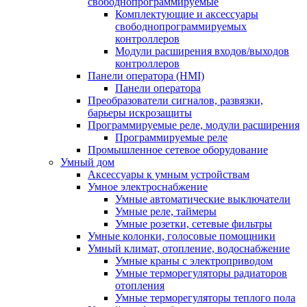
свободнопрограммируемые
Комплектующие и аксессуары
свободнопрограммируемых
контроллеров
Модули расширения входов/выходов
контроллеров
Панели оператора (HMI)
Панели оператора
Преобразователи сигналов, развязки,
барьеры искрозащиты
Программируемые реле, модули расширения
Программируемые реле
Промышленное сетевое оборудование
Умный дом
Аксессуары к умным устройствам
Умное электроснабжение
Умные автоматические выключатели
Умные реле, таймеры
Умные розетки, сетевые фильтры
Умные колонки, голосовые помощники
Умный климат, отопление, водоснабжение
Умные краны с электроприводом
Умные терморегуляторы радиаторов
отопления
Умные терморегуляторы теплого пола