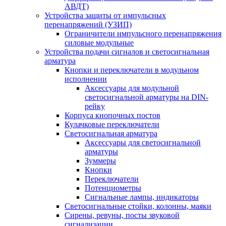
АВДТ)
Устройства защиты от импульсных
перенапряжений (УЗИП)
Ограничители импульсного перенапряжения
силовые модульные
Устройства подачи сигналов и светосигнальная
арматура
Кнопки и переключатели в модульном
исполнении
Аксессуары для модульной
светосигнальной арматуры на DIN-
рейку
Корпуса кнопочных постов
Кулачковые переключатели
Светосигнальная арматура
Аксессуары для светосигнальной
арматуры
Зуммеры
Кнопки
Переключатели
Потенциометры
Сигнальные лампы, индикаторы
Светосигнальные стойки, колонны, маяки
Сирены, ревуны, посты звуковой
сигнализации