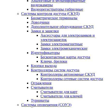
Аналоговые и мультиформатные
видеокамеры
Видеорегистраторы гибридные
Системы контроля доступа (СКУД)
Биометрические терминалы
Доводчики
Дополнительное оборудование СКУД
Замки и защелки
Аксессуары для электрозамков и
электрозащелок
Замки электромагнитные
Замки электромеханические
Идентификаторы
Бесконтактные карты доступа
Ключи, брелоки
Кнопки выхода
Контроллеры систем доступа
Контроллеры автономные СКУД
Контроллеры сетевые систем доступа
Ограждения
Считыватели
Считыватели для карт
Считыватели для ключей
Турникеты
Системы оповещения (СОУЭ)