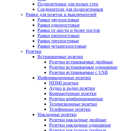
Подрозетники для полых стен
Соединители для подрозетников
Рамки для розеток и выключателей
Рамки двухпостовые
Рамки однопостовые
Рамки от шести и более постов
Рамки пятипостовые
Рамки трехпостовые
Рамки четырехпостовые
Розетки
Встраиваемые розетки
Розетки встраиваемые двойные
Розетки встраиваемые одинарные
Розетки встраиваемые с USB
Информационные розетки
HDMI розетки
Аудио и радио розетки
Компьютерные розетки
Розетки комбинированные
Телевизионные розетки
Телефонные розетки
Накладные розетки
Розетки накладные двойные
Розетки накладные одинарные
Розетки накладные тройные