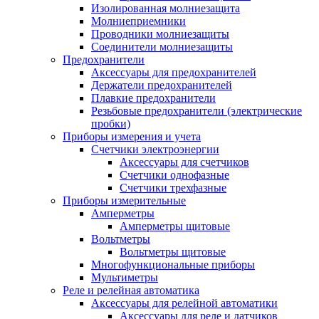
Изолированная молниезащита
Молниеприемники
Проводники молниезащиты
Соединители молниезащиты
Предохранители
Аксессуары для предохранителей
Держатели предохранителей
Плавкие предохранители
Резьбовые предохранители (электрические
пробки)
Приборы измерения и учета
Счетчики электроэнергии
Аксессуары для счетчиков
Счетчики однофазные
Счетчики трехфазные
Приборы измерительные
Амперметры
Амперметры щитовые
Вольтметры
Вольтметры щитовые
Многофункциональные приборы
Мультиметры
Реле и релейная автоматика
Аксессуары для релейной автоматики
Аксессуары для реле и датчиков