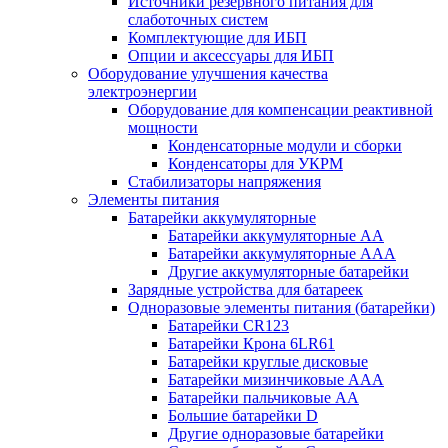
Источники резервного питания для
слаботочных систем
Комплектующие для ИБП
Опции и аксессуары для ИБП
Оборудование улучшения качества
электроэнергии
Оборудование для компенсации реактивной
мощности
Конденсаторные модули и сборки
Конденсаторы для УКРМ
Стабилизаторы напряжения
Элементы питания
Батарейки аккумуляторные
Батарейки аккумуляторные АА
Батарейки аккумуляторные ААА
Другие аккумуляторные батарейки
Зарядные устройства для батареек
Одноразовые элементы питания (батарейки)
Батарейки CR123
Батарейки Крона 6LR61
Батарейки круглые дисковые
Батарейки мизинчиковые ААА
Батарейки пальчиковые АА
Большие батарейки D
Другие одноразовые батарейки