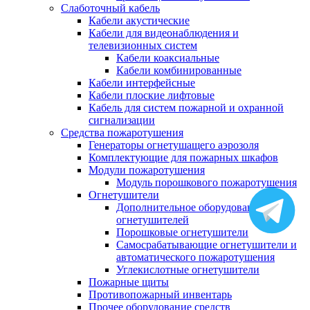
Слаботочный кабель
Кабели акустические
Кабели для видеонаблюдения и
телевизионных систем
Кабели коаксиальные
Кабели комбинированные
Кабели интерфейсные
Кабели плоские лифтовые
Кабель для систем пожарной и охранной
сигнализации
Средства пожаротушения
Генераторы огнетушащего аэрозоля
Комплектующие для пожарных шкафов
Модули пожаротушения
Модуль порошкового пожаротушения
Огнетушители
Дополнительное оборудование для
огнетушителей
Порошковые огнетушители
Самосрабатывающие огнетушители и
автоматического пожаротушения
Углекислотные огнетушители
Пожарные щиты
Противопожарный инвентарь
Прочее оборудование средств