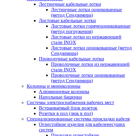
Лестничные кабельные лотки
Лестничные лотки оцинкованные
(метод Сендзимира)
Листовые кабельные лотки
Листовые лотки горячеоцинкованные
(метод погружения)
Листовые лотки из нержавеющей
стали INOX
Листовые лотки оцинкованные (метод
Сендзимира)
Проволочные кабельные лотки
Проволочные лотки из нержавеющей
стали INOX
Проволочные лотки оцинкованные
(метод Сендзимира)
Колонны и миниколонны
Алюминиевые колонны
Напольные башенки
Системы электроснабжения рабочих мест
Встраиваемый блок розеток
Розетки в пол (люк в пол)
Специализированные системы прокладки кабеля
Огнестойкие изделия для кабеленесущих
систем
Проходки огнестойкие