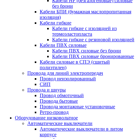
Кабели HF (безгалогеновые) силовые
без брони
Кабели БПИ (бумажная маслопропитанная
изоляция)
Кабели гибкие
Кабели гибкие с изоляцией из
термоэластопласта
Кабели гибкие с резиновой изоляцией
Кабели ПВХ силовые
Кабели ПВХ силовые без брони
Кабели ПВХ силовые бронированные
Кабели силовые в СПЭ (сшитый
полиэтилен)
Провода для линий электропередач
Провод неизолированный
СИП
Провода и шнуры
Провод обмоточный
Провода бытовые
Провода монтажные установочные
Ретро-провод
Оборудование низковольтное
Автоматические выключатели
Автоматические выключатели в литом
корпусе