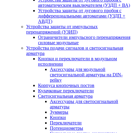
автоматическим выключателем (УЗДП + ВА)
Устройства защиты от дугового пробоя с
дифференциальными автоматами (УЗДП +
АВДТ)
Устройства защиты от импульсных
перенапряжений (УЗИП)
Ограничители импульсного перенапряжения
силовые модульные
Устройства подачи сигналов и светосигнальная
арматура
Кнопки и переключатели в модульном
исполнении
Аксессуары для модульной
светосигнальной арматуры на DIN-
рейку
Корпуса кнопочных постов
Кулачковые переключатели
Светосигнальная арматура
Аксессуары для светосигнальной
арматуры
Зуммеры
Кнопки
Переключатели
Потенциометры