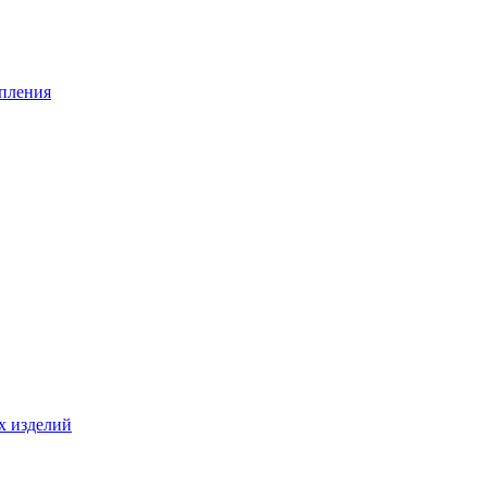
опления
х изделий