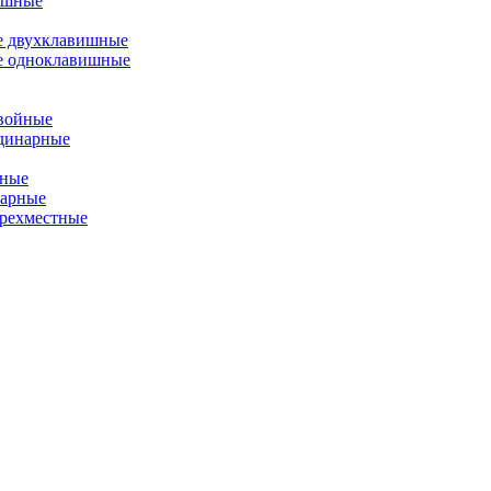
ишные
е двухклавишные
е одноклавишные
двойные
одинарные
йные
нарные
ырехместные