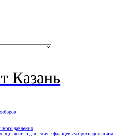
риборов
очного давления
еренциального давления с фланцевым присоединением