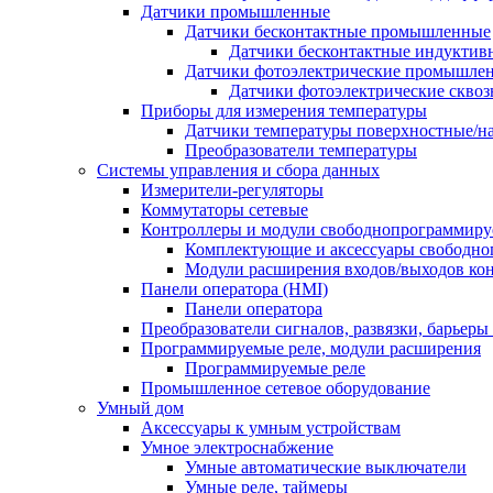
Датчики промышленные
Датчики бесконтактные промышленные
Датчики бесконтактные индуктив
Датчики фотоэлектрические промышле
Датчики фотоэлектрические сквоз
Приборы для измерения температуры
Датчики температуры поверхностные/н
Преобразователи температуры
Системы управления и сбора данных
Измерители-регуляторы
Коммутаторы сетевые
Контроллеры и модули свободнопрограммир
Комплектующие и аксессуары свободно
Модули расширения входов/выходов ко
Панели оператора (HMI)
Панели оператора
Преобразователи сигналов, развязки, барьер
Программируемые реле, модули расширения
Программируемые реле
Промышленное сетевое оборудование
Умный дом
Аксессуары к умным устройствам
Умное электроснабжение
Умные автоматические выключатели
Умные реле, таймеры