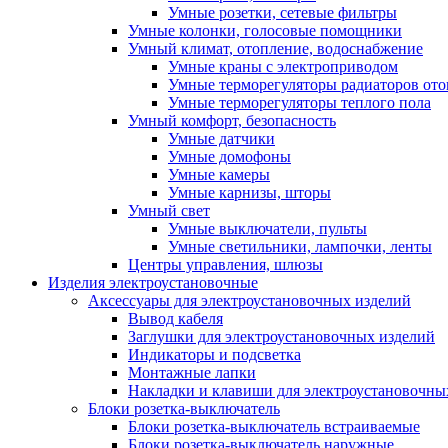
Умные розетки, сетевые фильтры
Умные колонки, голосовые помощники
Умный климат, отопление, водоснабжение
Умные краны с электроприводом
Умные терморегуляторы радиаторов от
Умные терморегуляторы теплого пола
Умный комфорт, безопасность
Умные датчики
Умные домофоны
Умные камеры
Умные карнизы, шторы
Умный свет
Умные выключатели, пульты
Умные светильники, лампочки, ленты
Центры управления, шлюзы
Изделия электроустановочные
Аксессуары для электроустановочных изделий
Вывод кабеля
Заглушки для электроустановочных изделий
Индикаторы и подсветка
Монтажные лапки
Накладки и клавиши для электроустановочны
Блоки розетка-выключатель
Блоки розетка-выключатель встраиваемые
Блоки розетка-выключатель наружные