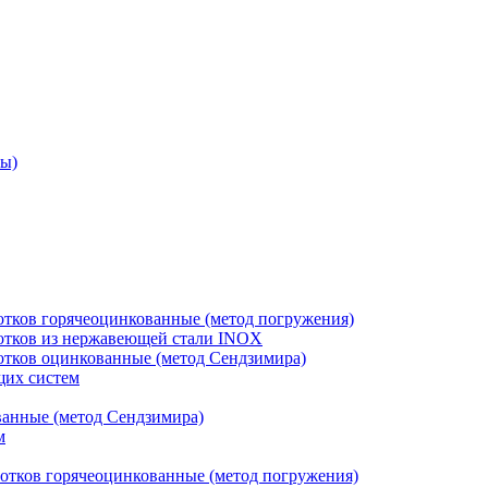
ры)
отков горячеоцинкованные (метод погружения)
лотков из нержавеющей стали INOX
лотков оцинкованные (метод Сендзимира)
щих систем
ванные (метод Сендзимира)
м
отков горячеоцинкованные (метод погружения)