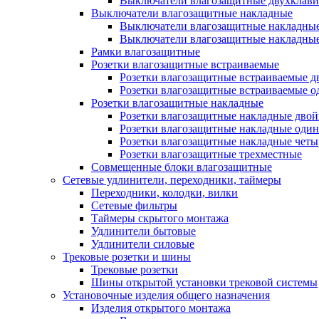
Выключатели влагозащитные двухклав
Выключатели влагозащитные накладные
Выключатели влагозащитные накладны
Выключатели влагозащитные накладны
Рамки влагозащитные
Розетки влагозащитные встраиваемые
Розетки влагозащитные встраиваемые 
Розетки влагозащитные встраиваемые 
Розетки влагозащитные накладные
Розетки влагозащитные накладные дво
Розетки влагозащитные накладные оди
Розетки влагозащитные накладные чет
Розетки влагозащитные трехместные
Совмещенные блоки влагозащитные
Сетевые удлинители, переходники, таймеры
Переходники, колодки, вилки
Сетевые фильтры
Таймеры скрытого монтажа
Удлинители бытовые
Удлинители силовые
Трековые розетки и шины
Трековые розетки
Шины открытой установки трековой системы
Установочные изделия общего назначения
Изделия открытого монтажа