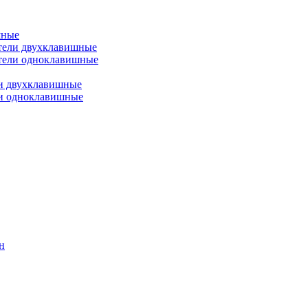
шные
тели двухклавишные
тели одноклавишные
и двухклавишные
ли одноклавишные
н