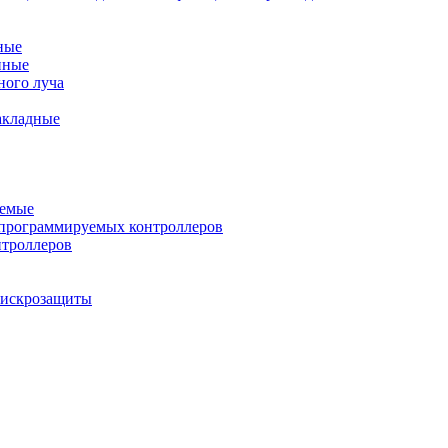
ные
нные
ного луча
акладные
уемые
программируемых контроллеров
нтроллеров
ы искрозащиты