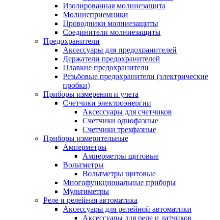
Изолированная молниезащита
Молниеприемники
Проводники молниезащиты
Соединители молниезащиты
Предохранители
Аксессуары для предохранителей
Держатели предохранителей
Плавкие предохранители
Резьбовые предохранители (электрические
пробки)
Приборы измерения и учета
Счетчики электроэнергии
Аксессуары для счетчиков
Счетчики однофазные
Счетчики трехфазные
Приборы измерительные
Амперметры
Амперметры щитовые
Вольтметры
Вольтметры щитовые
Многофункциональные приборы
Мультиметры
Реле и релейная автоматика
Аксессуары для релейной автоматики
Аксессуары для реле и датчиков