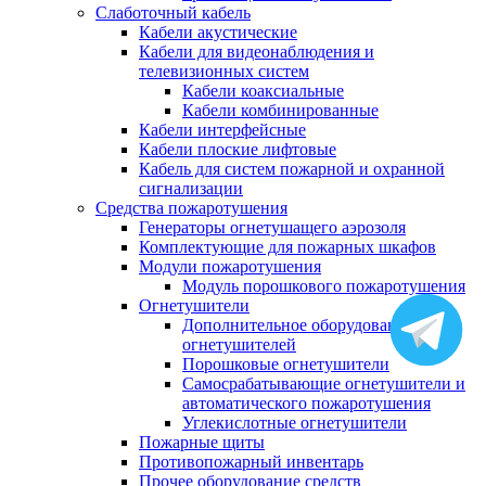
Слаботочный кабель
Кабели акустические
Кабели для видеонаблюдения и
телевизионных систем
Кабели коаксиальные
Кабели комбинированные
Кабели интерфейсные
Кабели плоские лифтовые
Кабель для систем пожарной и охранной
сигнализации
Средства пожаротушения
Генераторы огнетушащего аэрозоля
Комплектующие для пожарных шкафов
Модули пожаротушения
Модуль порошкового пожаротушения
Огнетушители
Дополнительное оборудование для
огнетушителей
Порошковые огнетушители
Самосрабатывающие огнетушители и
автоматического пожаротушения
Углекислотные огнетушители
Пожарные щиты
Противопожарный инвентарь
Прочее оборудование средств