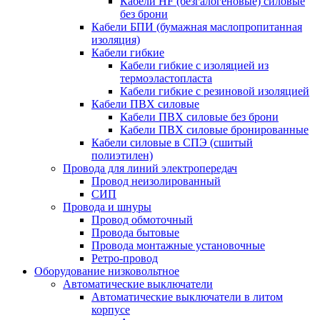
Кабели HF (безгалогеновые) силовые
без брони
Кабели БПИ (бумажная маслопропитанная
изоляция)
Кабели гибкие
Кабели гибкие с изоляцией из
термоэластопласта
Кабели гибкие с резиновой изоляцией
Кабели ПВХ силовые
Кабели ПВХ силовые без брони
Кабели ПВХ силовые бронированные
Кабели силовые в СПЭ (сшитый
полиэтилен)
Провода для линий электропередач
Провод неизолированный
СИП
Провода и шнуры
Провод обмоточный
Провода бытовые
Провода монтажные установочные
Ретро-провод
Оборудование низковольтное
Автоматические выключатели
Автоматические выключатели в литом
корпусе