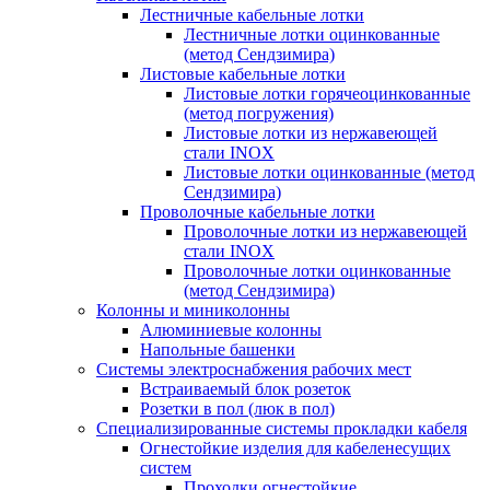
Лестничные кабельные лотки
Лестничные лотки оцинкованные
(метод Сендзимира)
Листовые кабельные лотки
Листовые лотки горячеоцинкованные
(метод погружения)
Листовые лотки из нержавеющей
стали INOX
Листовые лотки оцинкованные (метод
Сендзимира)
Проволочные кабельные лотки
Проволочные лотки из нержавеющей
стали INOX
Проволочные лотки оцинкованные
(метод Сендзимира)
Колонны и миниколонны
Алюминиевые колонны
Напольные башенки
Системы электроснабжения рабочих мест
Встраиваемый блок розеток
Розетки в пол (люк в пол)
Специализированные системы прокладки кабеля
Огнестойкие изделия для кабеленесущих
систем
Проходки огнестойкие