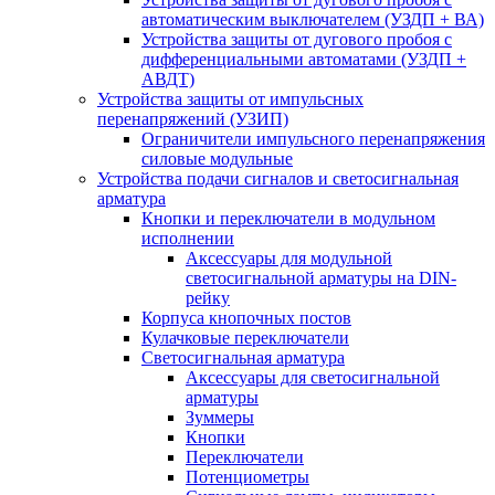
автоматическим выключателем (УЗДП + ВА)
Устройства защиты от дугового пробоя с
дифференциальными автоматами (УЗДП +
АВДТ)
Устройства защиты от импульсных
перенапряжений (УЗИП)
Ограничители импульсного перенапряжения
силовые модульные
Устройства подачи сигналов и светосигнальная
арматура
Кнопки и переключатели в модульном
исполнении
Аксессуары для модульной
светосигнальной арматуры на DIN-
рейку
Корпуса кнопочных постов
Кулачковые переключатели
Светосигнальная арматура
Аксессуары для светосигнальной
арматуры
Зуммеры
Кнопки
Переключатели
Потенциометры