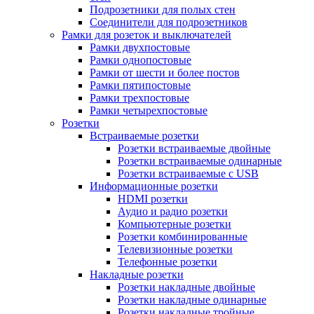
Подрозетники для полых стен
Соединители для подрозетников
Рамки для розеток и выключателей
Рамки двухпостовые
Рамки однопостовые
Рамки от шести и более постов
Рамки пятипостовые
Рамки трехпостовые
Рамки четырехпостовые
Розетки
Встраиваемые розетки
Розетки встраиваемые двойные
Розетки встраиваемые одинарные
Розетки встраиваемые с USB
Информационные розетки
HDMI розетки
Аудио и радио розетки
Компьютерные розетки
Розетки комбинированные
Телевизионные розетки
Телефонные розетки
Накладные розетки
Розетки накладные двойные
Розетки накладные одинарные
Розетки накладные тройные