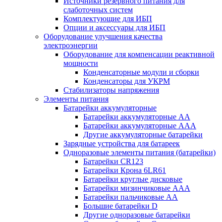
Источники резервного питания для
слаботочных систем
Комплектующие для ИБП
Опции и аксессуары для ИБП
Оборудование улучшения качества
электроэнергии
Оборудование для компенсации реактивной
мощности
Конденсаторные модули и сборки
Конденсаторы для УКРМ
Стабилизаторы напряжения
Элементы питания
Батарейки аккумуляторные
Батарейки аккумуляторные АА
Батарейки аккумуляторные ААА
Другие аккумуляторные батарейки
Зарядные устройства для батареек
Одноразовые элементы питания (батарейки)
Батарейки CR123
Батарейки Крона 6LR61
Батарейки круглые дисковые
Батарейки мизинчиковые ААА
Батарейки пальчиковые АА
Большие батарейки D
Другие одноразовые батарейки