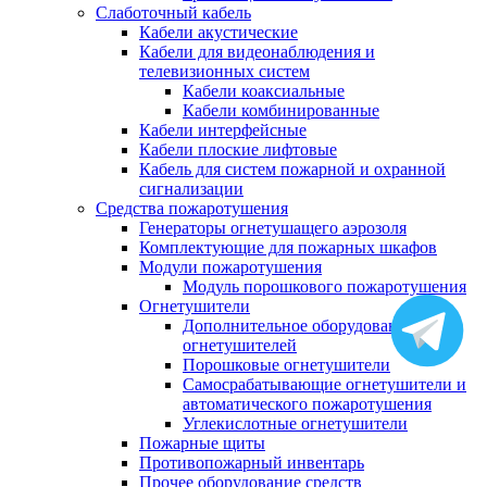
Слаботочный кабель
Кабели акустические
Кабели для видеонаблюдения и
телевизионных систем
Кабели коаксиальные
Кабели комбинированные
Кабели интерфейсные
Кабели плоские лифтовые
Кабель для систем пожарной и охранной
сигнализации
Средства пожаротушения
Генераторы огнетушащего аэрозоля
Комплектующие для пожарных шкафов
Модули пожаротушения
Модуль порошкового пожаротушения
Огнетушители
Дополнительное оборудование для
огнетушителей
Порошковые огнетушители
Самосрабатывающие огнетушители и
автоматического пожаротушения
Углекислотные огнетушители
Пожарные щиты
Противопожарный инвентарь
Прочее оборудование средств