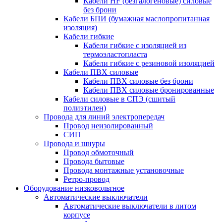
Кабели HF (безгалогеновые) силовые
без брони
Кабели БПИ (бумажная маслопропитанная
изоляция)
Кабели гибкие
Кабели гибкие с изоляцией из
термоэластопласта
Кабели гибкие с резиновой изоляцией
Кабели ПВХ силовые
Кабели ПВХ силовые без брони
Кабели ПВХ силовые бронированные
Кабели силовые в СПЭ (сшитый
полиэтилен)
Провода для линий электропередач
Провод неизолированный
СИП
Провода и шнуры
Провод обмоточный
Провода бытовые
Провода монтажные установочные
Ретро-провод
Оборудование низковольтное
Автоматические выключатели
Автоматические выключатели в литом
корпусе