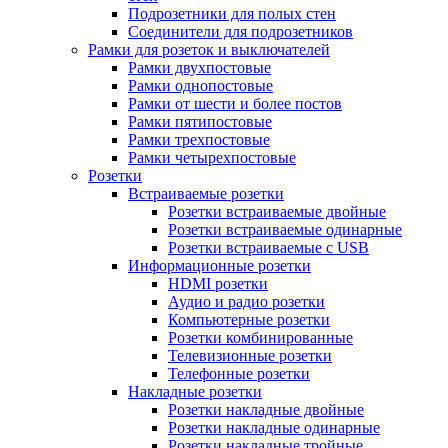
Подрозетники для полых стен
Соединители для подрозетников
Рамки для розеток и выключателей
Рамки двухпостовые
Рамки однопостовые
Рамки от шести и более постов
Рамки пятипостовые
Рамки трехпостовые
Рамки четырехпостовые
Розетки
Встраиваемые розетки
Розетки встраиваемые двойные
Розетки встраиваемые одинарные
Розетки встраиваемые с USB
Информационные розетки
HDMI розетки
Аудио и радио розетки
Компьютерные розетки
Розетки комбинированные
Телевизионные розетки
Телефонные розетки
Накладные розетки
Розетки накладные двойные
Розетки накладные одинарные
Розетки накладные тройные