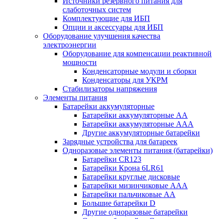
Источники резервного питания для
слаботочных систем
Комплектующие для ИБП
Опции и аксессуары для ИБП
Оборудование улучшения качества
электроэнергии
Оборудование для компенсации реактивной
мощности
Конденсаторные модули и сборки
Конденсаторы для УКРМ
Стабилизаторы напряжения
Элементы питания
Батарейки аккумуляторные
Батарейки аккумуляторные АА
Батарейки аккумуляторные ААА
Другие аккумуляторные батарейки
Зарядные устройства для батареек
Одноразовые элементы питания (батарейки)
Батарейки CR123
Батарейки Крона 6LR61
Батарейки круглые дисковые
Батарейки мизинчиковые ААА
Батарейки пальчиковые АА
Большие батарейки D
Другие одноразовые батарейки