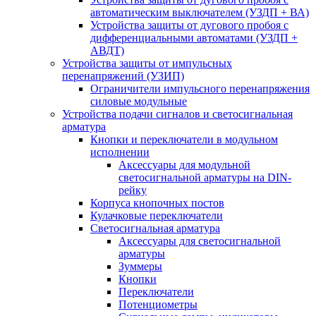
автоматическим выключателем (УЗДП + ВА)
Устройства защиты от дугового пробоя с
дифференциальными автоматами (УЗДП +
АВДТ)
Устройства защиты от импульсных
перенапряжений (УЗИП)
Ограничители импульсного перенапряжения
силовые модульные
Устройства подачи сигналов и светосигнальная
арматура
Кнопки и переключатели в модульном
исполнении
Аксессуары для модульной
светосигнальной арматуры на DIN-
рейку
Корпуса кнопочных постов
Кулачковые переключатели
Светосигнальная арматура
Аксессуары для светосигнальной
арматуры
Зуммеры
Кнопки
Переключатели
Потенциометры