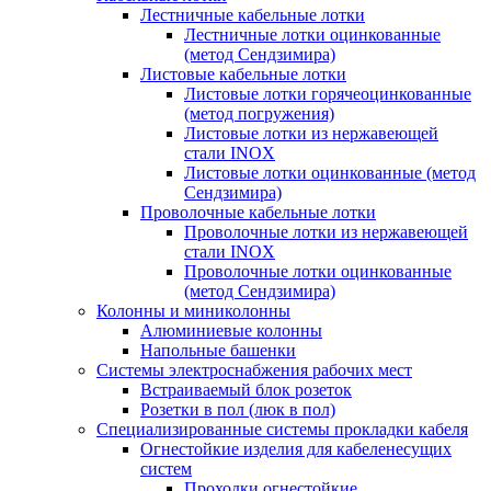
Лестничные кабельные лотки
Лестничные лотки оцинкованные
(метод Сендзимира)
Листовые кабельные лотки
Листовые лотки горячеоцинкованные
(метод погружения)
Листовые лотки из нержавеющей
стали INOX
Листовые лотки оцинкованные (метод
Сендзимира)
Проволочные кабельные лотки
Проволочные лотки из нержавеющей
стали INOX
Проволочные лотки оцинкованные
(метод Сендзимира)
Колонны и миниколонны
Алюминиевые колонны
Напольные башенки
Системы электроснабжения рабочих мест
Встраиваемый блок розеток
Розетки в пол (люк в пол)
Специализированные системы прокладки кабеля
Огнестойкие изделия для кабеленесущих
систем
Проходки огнестойкие