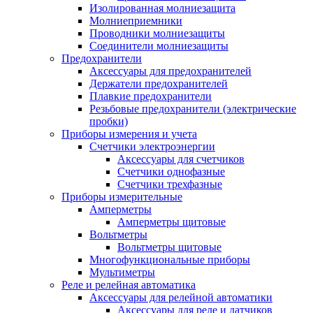
Изолированная молниезащита
Молниеприемники
Проводники молниезащиты
Соединители молниезащиты
Предохранители
Аксессуары для предохранителей
Держатели предохранителей
Плавкие предохранители
Резьбовые предохранители (электрические
пробки)
Приборы измерения и учета
Счетчики электроэнергии
Аксессуары для счетчиков
Счетчики однофазные
Счетчики трехфазные
Приборы измерительные
Амперметры
Амперметры щитовые
Вольтметры
Вольтметры щитовые
Многофункциональные приборы
Мультиметры
Реле и релейная автоматика
Аксессуары для релейной автоматики
Аксессуары для реле и датчиков