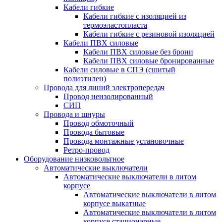
Кабели гибкие
Кабели гибкие с изоляцией из
термоэластопласта
Кабели гибкие с резиновой изоляцией
Кабели ПВХ силовые
Кабели ПВХ силовые без брони
Кабели ПВХ силовые бронированные
Кабели силовые в СПЭ (сшитый
полиэтилен)
Провода для линий электропередач
Провод неизолированный
СИП
Провода и шнуры
Провод обмоточный
Провода бытовые
Провода монтажные установочные
Ретро-провод
Оборудование низковольтное
Автоматические выключатели
Автоматические выключатели в литом
корпусе
Автоматические выключатели в литом
корпусе выкатные
Автоматические выключатели в литом
корпусе стационарные