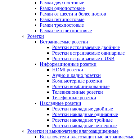
Рамки двухпостовые
Рамки однопостовые
Рамки от шести и более постов
Рамки пятипостовые
Рамки трехпостовые
Рамки четырехпостовые
Розетки
Встраиваемые розетки
Розетки встраиваемые двойные
Розетки встраиваемые одинарные
Розетки встраиваемые с USB
Информационные розетки
HDMI розетки
Аудио и радио розетки
Компьютерные розетки
Розетки комбинированные
Телевизионные розетки
Телефонные розетки
Накладные розетки
Розетки накладные двойные
Розетки накладные одинарные
Розетки накладные тройные
Розетки накладные четверные
Розетки и выключатели влагозащищенные
Выключатели влагозащитные встраиваемые