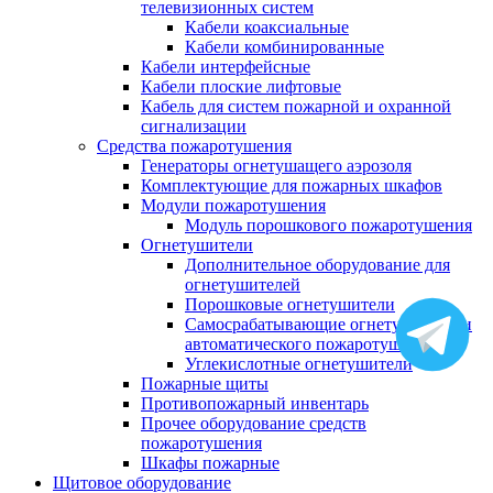
телевизионных систем
Кабели коаксиальные
Кабели комбинированные
Кабели интерфейсные
Кабели плоские лифтовые
Кабель для систем пожарной и охранной
сигнализации
Средства пожаротушения
Генераторы огнетушащего аэрозоля
Комплектующие для пожарных шкафов
Модули пожаротушения
Модуль порошкового пожаротушения
Огнетушители
Дополнительное оборудование для
огнетушителей
Порошковые огнетушители
Самосрабатывающие огнетушители и
автоматического пожаротушения
Углекислотные огнетушители
Пожарные щиты
Противопожарный инвентарь
Прочее оборудование средств
пожаротушения
Шкафы пожарные
Щитовое оборудование