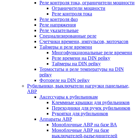
Реле контроля тока, ограничители мощности
Ограничители мощности
Реле контроля тока
Реле контроля фаз
Реле напряжения
Реле указательные
Специализированные реле
Счетчики времени, импульсов, моточасов
Таймеры и реле времени
Многофункциональные реле времени
Реле времени на DIN рейку
Таймеры на DIN рейку
Термостаты и реле температуры на DIN
рейку
Фотореле на DIN рейку
Рубильники, выключатели нагрузки панельные,
АВР
Аксессуары к рубильникам
Клеммные крышки для рубильников
Переходники для ручек рубильников
Рукоятки для рубильников
Аппараты АВР
Моноблочные АВР на базе ВА
Моноблочные АВР на базе
выключателей-разъединителей