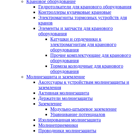
Крановое оборудование
Гидротолкатели для кранового оборудования
Контроллеры кулачковые крановые
Электромагниты тормозных устройств для
кранов
Элементы и запчасти для кранового
оборудования
Катушки и сердечники к
электромагнитам для кранового
оборудования
Прочие комплектующие для кранового
оборудования
Тормоза колодочные для кранового
оборудования
Молниезащита и заземление
Аксессуары к устройствам молниезащиты и
заземления
Активная молниезащита
Держатели молниезащиты
Заземление
Модульно-штыревое заземление
Уравнивание потенциалов
Изолированная молниезащита
Молниеприемники
Проводники молниезащиты