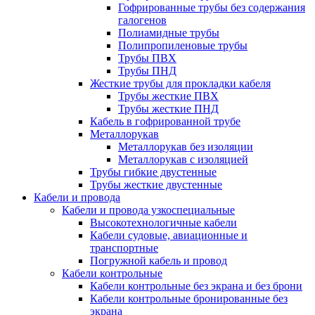
Гофрированные трубы без содержания
галогенов
Полиамидные трубы
Полипропиленовые трубы
Трубы ПВХ
Трубы ПНД
Жесткие трубы для прокладки кабеля
Трубы жесткие ПВХ
Трубы жесткие ПНД
Кабель в гофрированной трубе
Металлорукав
Металлорукав без изоляции
Металлорукав с изоляцией
Трубы гибкие двустенные
Трубы жесткие двустенные
Кабели и провода
Кабели и провода узкоспециальные
Высокотехнологичные кабели
Кабели судовые, авиационные и
транспортные
Погружной кабель и провод
Кабели контрольные
Кабели контрольные без экрана и без брони
Кабели контрольные бронированные без
экрана