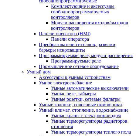
свободнопрограммируемые
Комплектующие и аксессуары
свободнопрограммируемых
контроллеров
Модули расширения входов/выходов
контроллеров
Панели оператора (HMI)
Панели оператора
Преобразователи сигналов, развязки,
барьеры искрозащиты
Программируемые реле, модули расширения
Программируемые реле
Промышленное сетевое оборудование
Умный дом
Аксессуары к умным устройствам
Умное электроснабжение
Умные автоматические выключатели
Умные реле, таймеры
Умные розетки, сетевые фильтры
Умные колонки, голосовые помощники
Умный климат, отопление, водоснабжение
Умные краны с электроприводом
Умные терморегуляторы радиаторов
отопления
Умные терморегуляторы теплого пола