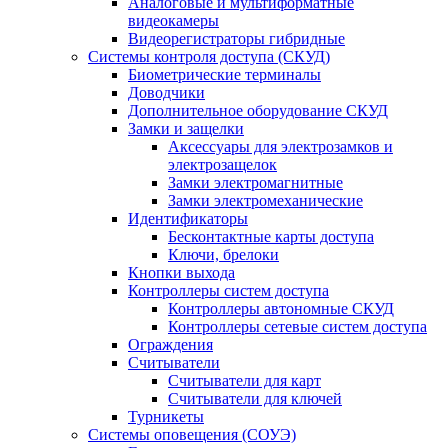
Аналоговые и мультиформатные
видеокамеры
Видеорегистраторы гибридные
Системы контроля доступа (СКУД)
Биометрические терминалы
Доводчики
Дополнительное оборудование СКУД
Замки и защелки
Аксессуары для электрозамков и
электрозащелок
Замки электромагнитные
Замки электромеханические
Идентификаторы
Бесконтактные карты доступа
Ключи, брелоки
Кнопки выхода
Контроллеры систем доступа
Контроллеры автономные СКУД
Контроллеры сетевые систем доступа
Ограждения
Считыватели
Считыватели для карт
Считыватели для ключей
Турникеты
Системы оповещения (СОУЭ)