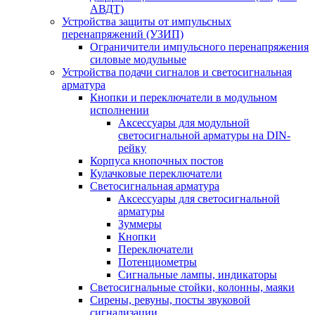
АВДТ)
Устройства защиты от импульсных
перенапряжений (УЗИП)
Ограничители импульсного перенапряжения
силовые модульные
Устройства подачи сигналов и светосигнальная
арматура
Кнопки и переключатели в модульном
исполнении
Аксессуары для модульной
светосигнальной арматуры на DIN-
рейку
Корпуса кнопочных постов
Кулачковые переключатели
Светосигнальная арматура
Аксессуары для светосигнальной
арматуры
Зуммеры
Кнопки
Переключатели
Потенциометры
Сигнальные лампы, индикаторы
Светосигнальные стойки, колонны, маяки
Сирены, ревуны, посты звуковой
сигнализации