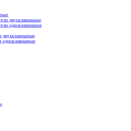
шные
тели двухклавишные
тели одноклавишные
и двухклавишные
ли одноклавишные
н