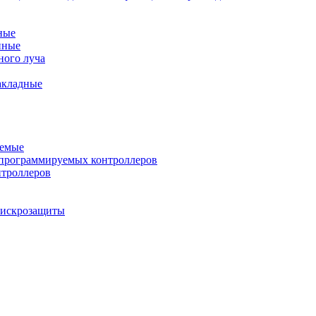
ные
нные
ного луча
акладные
уемые
программируемых контроллеров
нтроллеров
ы искрозащиты