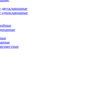
ишные
е двухклавишные
е одноклавишные
двойные
одинарные
йные
нарные
ырехместные