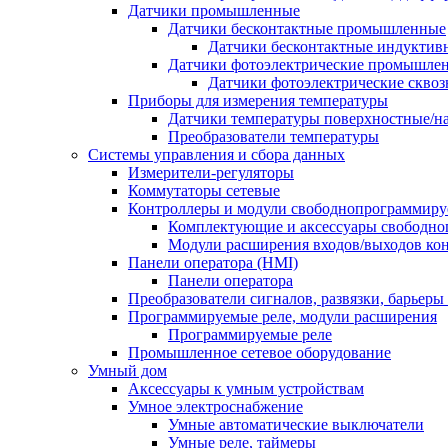
Датчики промышленные
Датчики бесконтактные промышленные
Датчики бесконтактные индуктив
Датчики фотоэлектрические промышле
Датчики фотоэлектрические сквоз
Приборы для измерения температуры
Датчики температуры поверхностные/н
Преобразователи температуры
Системы управления и сбора данных
Измерители-регуляторы
Коммутаторы сетевые
Контроллеры и модули свободнопрограммир
Комплектующие и аксессуары свободно
Модули расширения входов/выходов ко
Панели оператора (HMI)
Панели оператора
Преобразователи сигналов, развязки, барьер
Программируемые реле, модули расширения
Программируемые реле
Промышленное сетевое оборудование
Умный дом
Аксессуары к умным устройствам
Умное электроснабжение
Умные автоматические выключатели
Умные реле, таймеры