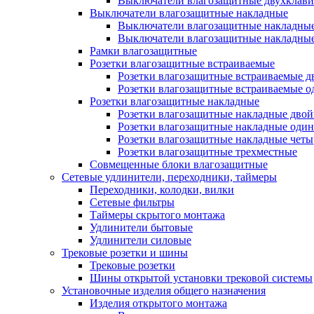
Выключатели влагозащитные двухклав
Выключатели влагозащитные накладные
Выключатели влагозащитные накладны
Выключатели влагозащитные накладны
Рамки влагозащитные
Розетки влагозащитные встраиваемые
Розетки влагозащитные встраиваемые 
Розетки влагозащитные встраиваемые 
Розетки влагозащитные накладные
Розетки влагозащитные накладные дво
Розетки влагозащитные накладные оди
Розетки влагозащитные накладные чет
Розетки влагозащитные трехместные
Совмещенные блоки влагозащитные
Сетевые удлинители, переходники, таймеры
Переходники, колодки, вилки
Сетевые фильтры
Таймеры скрытого монтажа
Удлинители бытовые
Удлинители силовые
Трековые розетки и шины
Трековые розетки
Шины открытой установки трековой системы
Установочные изделия общего назначения
Изделия открытого монтажа