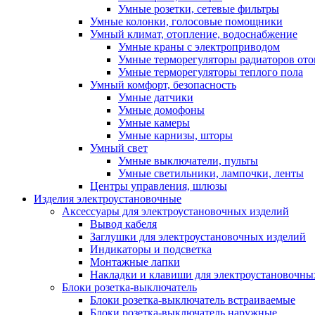
Умные розетки, сетевые фильтры
Умные колонки, голосовые помощники
Умный климат, отопление, водоснабжение
Умные краны с электроприводом
Умные терморегуляторы радиаторов от
Умные терморегуляторы теплого пола
Умный комфорт, безопасность
Умные датчики
Умные домофоны
Умные камеры
Умные карнизы, шторы
Умный свет
Умные выключатели, пульты
Умные светильники, лампочки, ленты
Центры управления, шлюзы
Изделия электроустановочные
Аксессуары для электроустановочных изделий
Вывод кабеля
Заглушки для электроустановочных изделий
Индикаторы и подсветка
Монтажные лапки
Накладки и клавиши для электроустановочны
Блоки розетка-выключатель
Блоки розетка-выключатель встраиваемые
Блоки розетка-выключатель наружные