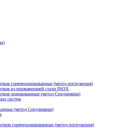
ры)
отков горячеоцинкованные (метод погружения)
лотков из нержавеющей стали INOX
лотков оцинкованные (метод Сендзимира)
щих систем
ванные (метод Сендзимира)
м
отков горячеоцинкованные (метод погружения)