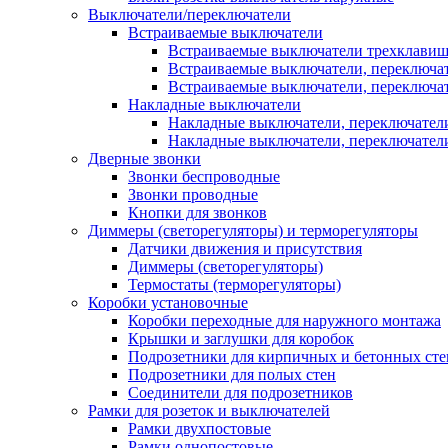
Выключатели/переключатели
Встраиваемые выключатели
Встраиваемые выключатели трехклави
Встраиваемые выключатели, переключа
Встраиваемые выключатели, переключа
Накладные выключатели
Накладные выключатели, переключател
Накладные выключатели, переключате
Дверные звонки
Звонки беспроводные
Звонки проводные
Кнопки для звонков
Диммеры (светорегуляторы) и терморегуляторы
Датчики движения и присутствия
Диммеры (светорегуляторы)
Термостаты (терморегуляторы)
Коробки установочные
Коробки переходные для наружного монтажа
Крышки и заглушки для коробок
Подрозетники для кирпичных и бетонных сте
Подрозетники для полых стен
Соединители для подрозетников
Рамки для розеток и выключателей
Рамки двухпостовые
Рамки однопостовые