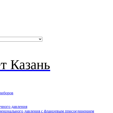
риборов
очного давления
еренциального давления с фланцевым присоединением