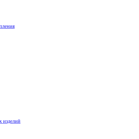
опления
х изделий