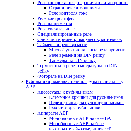
Реле контроля тока, ограничители мощности
Ограничители мощности
Реле контроля тока
Реле контроля фаз
Реле напряжения
Реле указательные
Специализированные реле
Счетчики времени, импульсов, моточасов
Таймеры и реле времени
Многофункциональные реле времени
Реле времени на DIN рейку
Таймеры на DIN рейку
Термостаты и реле температуры на DIN
рейку
Фотореле на DIN рейку
Рубильники, выключатели нагрузки панельные,
АВР
Аксессуары к рубильникам
Клеммные крышки для рубильников
Переходники для ручек рубильников
Рукоятки для рубильников
Аппараты АВР
Моноблочные АВР на базе ВА
Моноблочные АВР на базе
выключателей-разъединителей