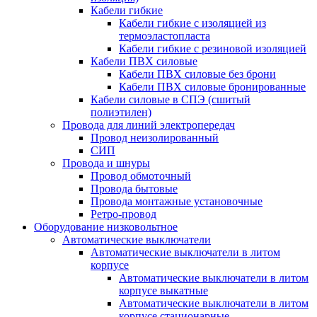
Кабели гибкие
Кабели гибкие с изоляцией из
термоэластопласта
Кабели гибкие с резиновой изоляцией
Кабели ПВХ силовые
Кабели ПВХ силовые без брони
Кабели ПВХ силовые бронированные
Кабели силовые в СПЭ (сшитый
полиэтилен)
Провода для линий электропередач
Провод неизолированный
СИП
Провода и шнуры
Провод обмоточный
Провода бытовые
Провода монтажные установочные
Ретро-провод
Оборудование низковольтное
Автоматические выключатели
Автоматические выключатели в литом
корпусе
Автоматические выключатели в литом
корпусе выкатные
Автоматические выключатели в литом
корпусе стационарные