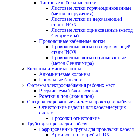
Листовые кабельные лотки
Листовые лотки горячеоцинкованные
(метод погружения)
Листовые лотки из нержавеющей
стали INOX
Листовые лотки оцинкованные (метод
Сендзимира)
Проволочные кабельные лотки
Проволочные лотки из нержавеющей
стали INOX
Проволочные лотки оцинкованные
(метод Сендзимира)
Колонны и миниколонны
Алюминиевые колонны
Напольные башенки
Системы электроснабжения рабочих мест
Встраиваемый блок розеток
Розетки в пол (люк в пол)
Специализированные системы прокладки кабеля
Огнестойкие изделия для кабеленесущих
систем
Проходки огнестойкие
Трубы для прокладки кабеля
Гофрированные трубы для прокладки кабеля
Армированные трубы ПВХ