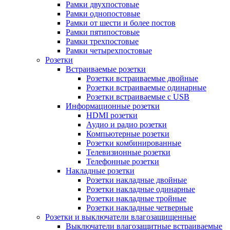
Рамки двухпостовые
Рамки однопостовые
Рамки от шести и более постов
Рамки пятипостовые
Рамки трехпостовые
Рамки четырехпостовые
Розетки
Встраиваемые розетки
Розетки встраиваемые двойные
Розетки встраиваемые одинарные
Розетки встраиваемые с USB
Информационные розетки
HDMI розетки
Аудио и радио розетки
Компьютерные розетки
Розетки комбинированные
Телевизионные розетки
Телефонные розетки
Накладные розетки
Розетки накладные двойные
Розетки накладные одинарные
Розетки накладные тройные
Розетки накладные четверные
Розетки и выключатели влагозащищенные
Выключатели влагозащитные встраиваемые