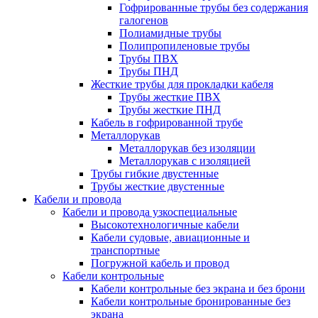
Гофрированные трубы без содержания
галогенов
Полиамидные трубы
Полипропиленовые трубы
Трубы ПВХ
Трубы ПНД
Жесткие трубы для прокладки кабеля
Трубы жесткие ПВХ
Трубы жесткие ПНД
Кабель в гофрированной трубе
Металлорукав
Металлорукав без изоляции
Металлорукав с изоляцией
Трубы гибкие двустенные
Трубы жесткие двустенные
Кабели и провода
Кабели и провода узкоспециальные
Высокотехнологичные кабели
Кабели судовые, авиационные и
транспортные
Погружной кабель и провод
Кабели контрольные
Кабели контрольные без экрана и без брони
Кабели контрольные бронированные без
экрана