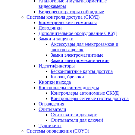
Аналоговые и мультиформатные
видеокамеры
Видеорегистраторы гибридные
Системы контроля доступа (СКУД)
Биометрические терминалы
Доводчики
Дополнительное оборудование СКУД
Замки и защелки
Аксессуары для электрозамков и
электрозащелок
Замки электромагнитные
Замки электромеханические
Идентификаторы
Бесконтактные карты доступа
Ключи, брелоки
Кнопки выхода
Контроллеры систем доступа
Контроллеры автономные СКУД
Контроллеры сетевые систем доступа
Ограждения
Считыватели
Считыватели для карт
Считыватели для ключей
Турникеты
Системы оповещения (СОУЭ)