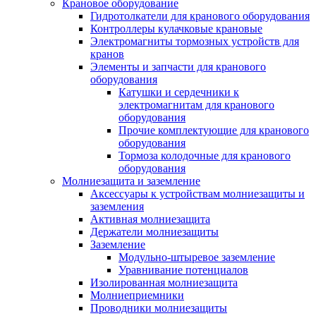
Крановое оборудование
Гидротолкатели для кранового оборудования
Контроллеры кулачковые крановые
Электромагниты тормозных устройств для
кранов
Элементы и запчасти для кранового
оборудования
Катушки и сердечники к
электромагнитам для кранового
оборудования
Прочие комплектующие для кранового
оборудования
Тормоза колодочные для кранового
оборудования
Молниезащита и заземление
Аксессуары к устройствам молниезащиты и
заземления
Активная молниезащита
Держатели молниезащиты
Заземление
Модульно-штыревое заземление
Уравнивание потенциалов
Изолированная молниезащита
Молниеприемники
Проводники молниезащиты