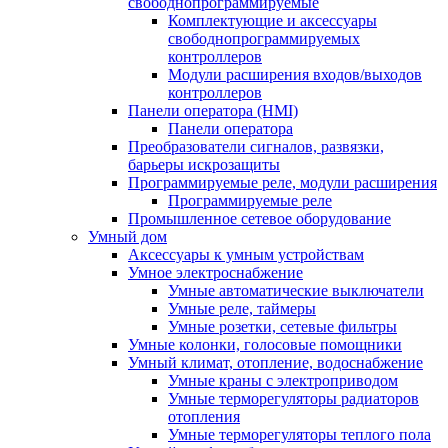
свободнопрограммируемые
Комплектующие и аксессуары
свободнопрограммируемых
контроллеров
Модули расширения входов/выходов
контроллеров
Панели оператора (HMI)
Панели оператора
Преобразователи сигналов, развязки,
барьеры искрозащиты
Программируемые реле, модули расширения
Программируемые реле
Промышленное сетевое оборудование
Умный дом
Аксессуары к умным устройствам
Умное электроснабжение
Умные автоматические выключатели
Умные реле, таймеры
Умные розетки, сетевые фильтры
Умные колонки, голосовые помощники
Умный климат, отопление, водоснабжение
Умные краны с электроприводом
Умные терморегуляторы радиаторов
отопления
Умные терморегуляторы теплого пола