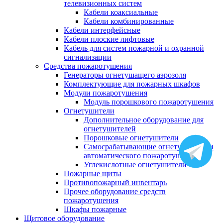
телевизионных систем
Кабели коаксиальные
Кабели комбинированные
Кабели интерфейсные
Кабели плоские лифтовые
Кабель для систем пожарной и охранной
сигнализации
Средства пожаротушения
Генераторы огнетушащего аэрозоля
Комплектующие для пожарных шкафов
Модули пожаротушения
Модуль порошкового пожаротушения
Огнетушители
Дополнительное оборудование для
огнетушителей
Порошковые огнетушители
Самосрабатывающие огнетушители и
автоматического пожаротушения
Углекислотные огнетушители
Пожарные щиты
Противопожарный инвентарь
Прочее оборудование средств
пожаротушения
Шкафы пожарные
Щитовое оборудование