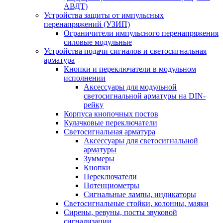
АВДТ)
Устройства защиты от импульсных
перенапряжений (УЗИП)
Ограничители импульсного перенапряжения
силовые модульные
Устройства подачи сигналов и светосигнальная
арматура
Кнопки и переключатели в модульном
исполнении
Аксессуары для модульной
светосигнальной арматуры на DIN-
рейку
Корпуса кнопочных постов
Кулачковые переключатели
Светосигнальная арматура
Аксессуары для светосигнальной
арматуры
Зуммеры
Кнопки
Переключатели
Потенциометры
Сигнальные лампы, индикаторы
Светосигнальные стойки, колонны, маяки
Сирены, ревуны, посты звуковой
сигнализации