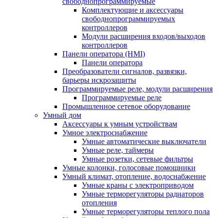
свободнопрограммируемые
Комплектующие и аксессуары
свободнопрограммируемых
контроллеров
Модули расширения входов/выходов
контроллеров
Панели оператора (HMI)
Панели оператора
Преобразователи сигналов, развязки,
барьеры искрозащиты
Программируемые реле, модули расширения
Программируемые реле
Промышленное сетевое оборудование
Умный дом
Аксессуары к умным устройствам
Умное электроснабжение
Умные автоматические выключатели
Умные реле, таймеры
Умные розетки, сетевые фильтры
Умные колонки, голосовые помощники
Умный климат, отопление, водоснабжение
Умные краны с электроприводом
Умные терморегуляторы радиаторов
отопления
Умные терморегуляторы теплого пола