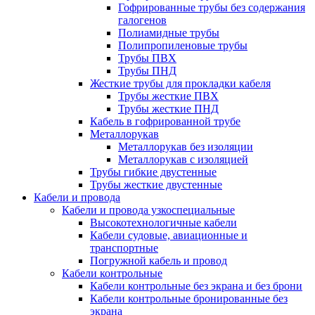
Гофрированные трубы без содержания
галогенов
Полиамидные трубы
Полипропиленовые трубы
Трубы ПВХ
Трубы ПНД
Жесткие трубы для прокладки кабеля
Трубы жесткие ПВХ
Трубы жесткие ПНД
Кабель в гофрированной трубе
Металлорукав
Металлорукав без изоляции
Металлорукав с изоляцией
Трубы гибкие двустенные
Трубы жесткие двустенные
Кабели и провода
Кабели и провода узкоспециальные
Высокотехнологичные кабели
Кабели судовые, авиационные и
транспортные
Погружной кабель и провод
Кабели контрольные
Кабели контрольные без экрана и без брони
Кабели контрольные бронированные без
экрана