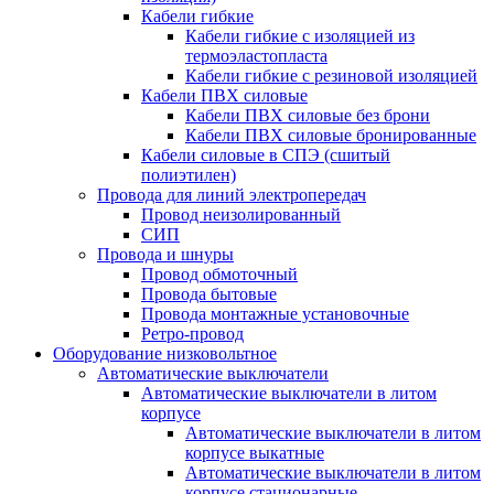
Кабели гибкие
Кабели гибкие с изоляцией из
термоэластопласта
Кабели гибкие с резиновой изоляцией
Кабели ПВХ силовые
Кабели ПВХ силовые без брони
Кабели ПВХ силовые бронированные
Кабели силовые в СПЭ (сшитый
полиэтилен)
Провода для линий электропередач
Провод неизолированный
СИП
Провода и шнуры
Провод обмоточный
Провода бытовые
Провода монтажные установочные
Ретро-провод
Оборудование низковольтное
Автоматические выключатели
Автоматические выключатели в литом
корпусе
Автоматические выключатели в литом
корпусе выкатные
Автоматические выключатели в литом
корпусе стационарные