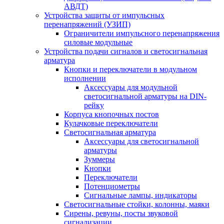
АВДТ)
Устройства защиты от импульсных
перенапряжений (УЗИП)
Ограничители импульсного перенапряжения
силовые модульные
Устройства подачи сигналов и светосигнальная
арматура
Кнопки и переключатели в модульном
исполнении
Аксессуары для модульной
светосигнальной арматуры на DIN-
рейку
Корпуса кнопочных постов
Кулачковые переключатели
Светосигнальная арматура
Аксессуары для светосигнальной
арматуры
Зуммеры
Кнопки
Переключатели
Потенциометры
Сигнальные лампы, индикаторы
Светосигнальные стойки, колонны, маяки
Сирены, ревуны, посты звуковой
сигнализации