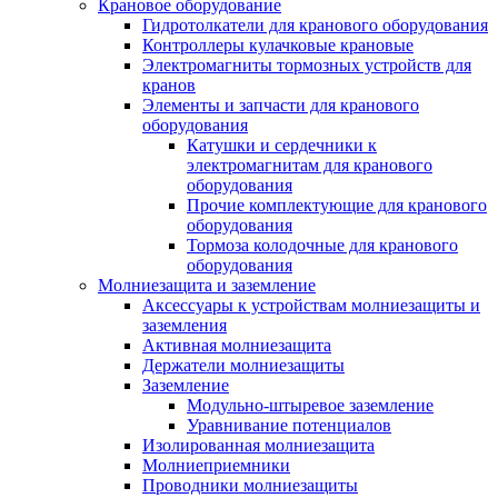
Крановое оборудование
Гидротолкатели для кранового оборудования
Контроллеры кулачковые крановые
Электромагниты тормозных устройств для
кранов
Элементы и запчасти для кранового
оборудования
Катушки и сердечники к
электромагнитам для кранового
оборудования
Прочие комплектующие для кранового
оборудования
Тормоза колодочные для кранового
оборудования
Молниезащита и заземление
Аксессуары к устройствам молниезащиты и
заземления
Активная молниезащита
Держатели молниезащиты
Заземление
Модульно-штыревое заземление
Уравнивание потенциалов
Изолированная молниезащита
Молниеприемники
Проводники молниезащиты