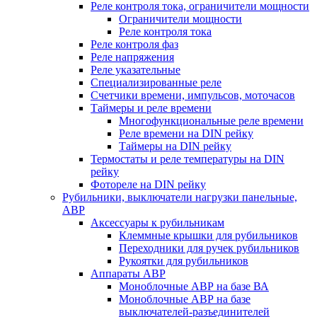
Реле контроля тока, ограничители мощности
Ограничители мощности
Реле контроля тока
Реле контроля фаз
Реле напряжения
Реле указательные
Специализированные реле
Счетчики времени, импульсов, моточасов
Таймеры и реле времени
Многофункциональные реле времени
Реле времени на DIN рейку
Таймеры на DIN рейку
Термостаты и реле температуры на DIN
рейку
Фотореле на DIN рейку
Рубильники, выключатели нагрузки панельные,
АВР
Аксессуары к рубильникам
Клеммные крышки для рубильников
Переходники для ручек рубильников
Рукоятки для рубильников
Аппараты АВР
Моноблочные АВР на базе ВА
Моноблочные АВР на базе
выключателей-разъединителей