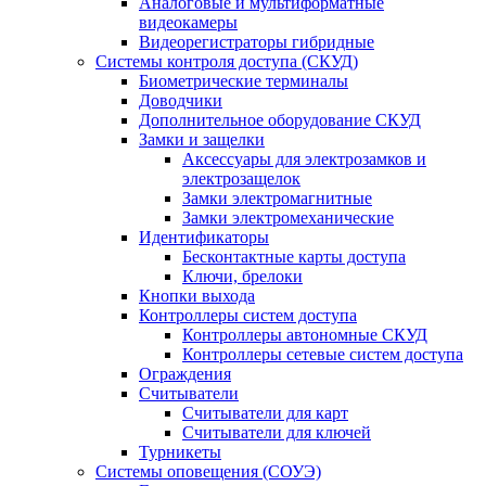
Аналоговые и мультиформатные
видеокамеры
Видеорегистраторы гибридные
Системы контроля доступа (СКУД)
Биометрические терминалы
Доводчики
Дополнительное оборудование СКУД
Замки и защелки
Аксессуары для электрозамков и
электрозащелок
Замки электромагнитные
Замки электромеханические
Идентификаторы
Бесконтактные карты доступа
Ключи, брелоки
Кнопки выхода
Контроллеры систем доступа
Контроллеры автономные СКУД
Контроллеры сетевые систем доступа
Ограждения
Считыватели
Считыватели для карт
Считыватели для ключей
Турникеты
Системы оповещения (СОУЭ)