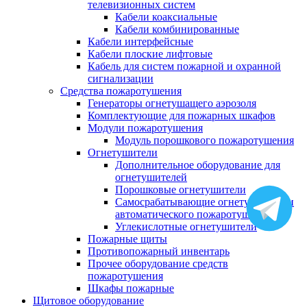
телевизионных систем
Кабели коаксиальные
Кабели комбинированные
Кабели интерфейсные
Кабели плоские лифтовые
Кабель для систем пожарной и охранной
сигнализации
Средства пожаротушения
Генераторы огнетушащего аэрозоля
Комплектующие для пожарных шкафов
Модули пожаротушения
Модуль порошкового пожаротушения
Огнетушители
Дополнительное оборудование для
огнетушителей
Порошковые огнетушители
Самосрабатывающие огнетушители и
автоматического пожаротушения
Углекислотные огнетушители
Пожарные щиты
Противопожарный инвентарь
Прочее оборудование средств
пожаротушения
Шкафы пожарные
Щитовое оборудование