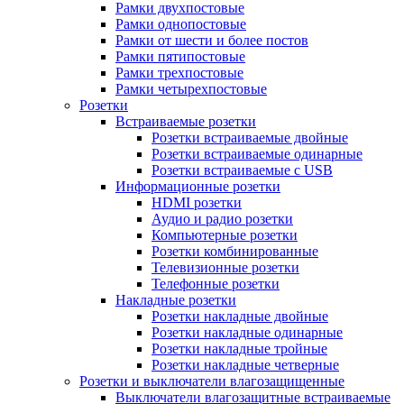
Рамки двухпостовые
Рамки однопостовые
Рамки от шести и более постов
Рамки пятипостовые
Рамки трехпостовые
Рамки четырехпостовые
Розетки
Встраиваемые розетки
Розетки встраиваемые двойные
Розетки встраиваемые одинарные
Розетки встраиваемые с USB
Информационные розетки
HDMI розетки
Аудио и радио розетки
Компьютерные розетки
Розетки комбинированные
Телевизионные розетки
Телефонные розетки
Накладные розетки
Розетки накладные двойные
Розетки накладные одинарные
Розетки накладные тройные
Розетки накладные четверные
Розетки и выключатели влагозащищенные
Выключатели влагозащитные встраиваемые