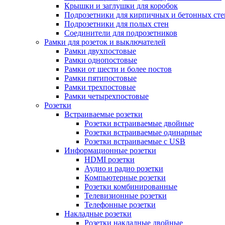
Крышки и заглушки для коробок
Подрозетники для кирпичных и бетонных сте
Подрозетники для полых стен
Соединители для подрозетников
Рамки для розеток и выключателей
Рамки двухпостовые
Рамки однопостовые
Рамки от шести и более постов
Рамки пятипостовые
Рамки трехпостовые
Рамки четырехпостовые
Розетки
Встраиваемые розетки
Розетки встраиваемые двойные
Розетки встраиваемые одинарные
Розетки встраиваемые с USB
Информационные розетки
HDMI розетки
Аудио и радио розетки
Компьютерные розетки
Розетки комбинированные
Телевизионные розетки
Телефонные розетки
Накладные розетки
Розетки накладные двойные