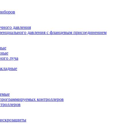
риборов
очного давления
еренциального давления с фланцевым присоединением
ные
нные
ного луча
акладные
уемые
программируемых контроллеров
нтроллеров
ы искрозащиты