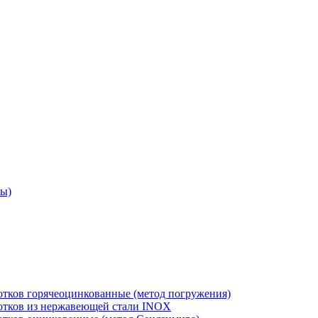
ры)
отков горячеоцинкованные (метод погружения)
лотков из нержавеющей стали INOX