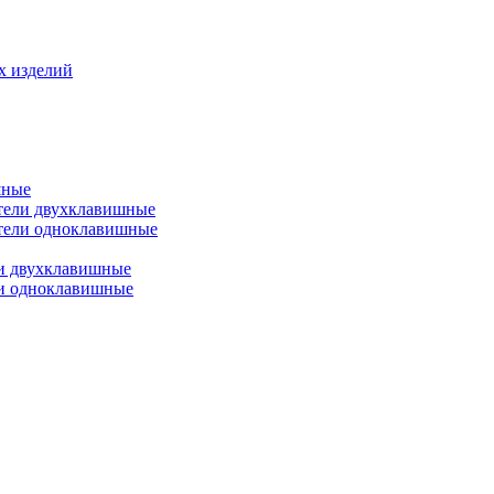
х изделий
шные
тели двухклавишные
тели одноклавишные
и двухклавишные
ли одноклавишные