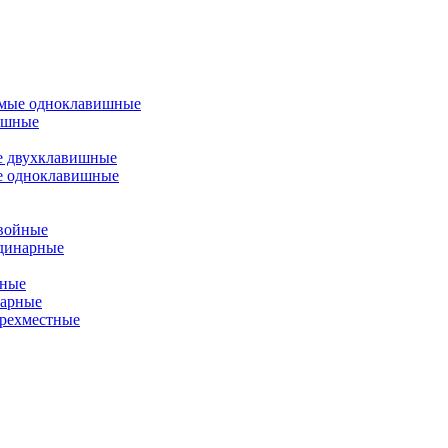
емые одноклавишные
ишные
е двухклавишные
е одноклавишные
двойные
одинарные
йные
нарные
ырехместные