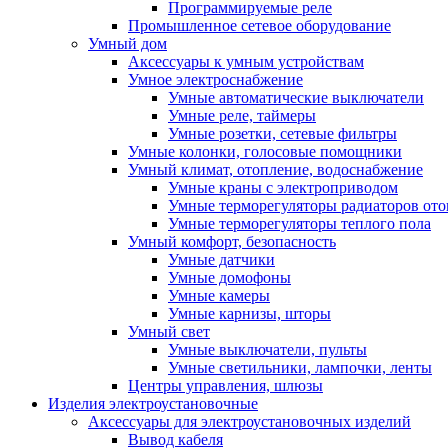
Программируемые реле
Промышленное сетевое оборудование
Умный дом
Аксессуары к умным устройствам
Умное электроснабжение
Умные автоматические выключатели
Умные реле, таймеры
Умные розетки, сетевые фильтры
Умные колонки, голосовые помощники
Умный климат, отопление, водоснабжение
Умные краны с электроприводом
Умные терморегуляторы радиаторов от
Умные терморегуляторы теплого пола
Умный комфорт, безопасность
Умные датчики
Умные домофоны
Умные камеры
Умные карнизы, шторы
Умный свет
Умные выключатели, пульты
Умные светильники, лампочки, ленты
Центры управления, шлюзы
Изделия электроустановочные
Аксессуары для электроустановочных изделий
Вывод кабеля