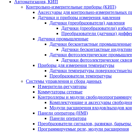
Автоматизация, КИП
Контрольно-измерительные приборы (КИП)
Аксессуары для контрольно-измерительных п
Датчики и приборы измерения давления
Датчики (преобразователи) давления
Датчики (преобразователи) избыт
Преобразователи (датчики) дифф
Датчики промышленные
Датчики бесконтактные промышленные
Датчики бесконтактные индуктив
Датчики фотоэлектрические промышле
Датчики фотоэлектрические сквоз
Приборы для измерения температуры
Датчики температуры поверхностные/н
Преобразователи температуры
Системы управления и сбора данных
Измерители-регуляторы
Коммутаторы сетевые
Контроллеры и модули свободнопрограммир
Комплектующие и аксессуары свободно
Модули расширения входов/выходов ко
Панели оператора (HMI)
Панели оператора
Преобразователи сигналов, развязки, барьер
Программируемые реле, модули расширения