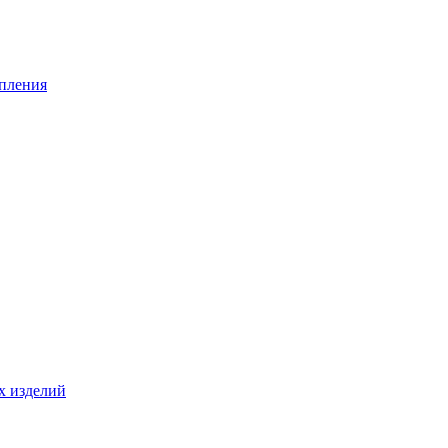
опления
х изделий