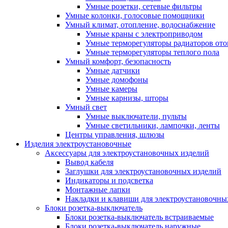
Умные розетки, сетевые фильтры
Умные колонки, голосовые помощники
Умный климат, отопление, водоснабжение
Умные краны с электроприводом
Умные терморегуляторы радиаторов от
Умные терморегуляторы теплого пола
Умный комфорт, безопасность
Умные датчики
Умные домофоны
Умные камеры
Умные карнизы, шторы
Умный свет
Умные выключатели, пульты
Умные светильники, лампочки, ленты
Центры управления, шлюзы
Изделия электроустановочные
Аксессуары для электроустановочных изделий
Вывод кабеля
Заглушки для электроустановочных изделий
Индикаторы и подсветка
Монтажные лапки
Накладки и клавиши для электроустановочны
Блоки розетка-выключатель
Блоки розетка-выключатель встраиваемые
Блоки розетка-выключатель наружные