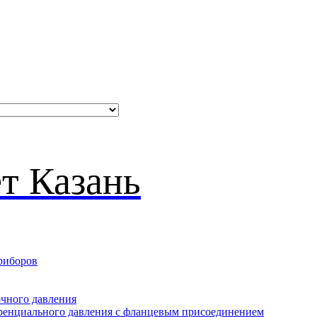
риборов
очного давления
еренциального давления с фланцевым присоединением