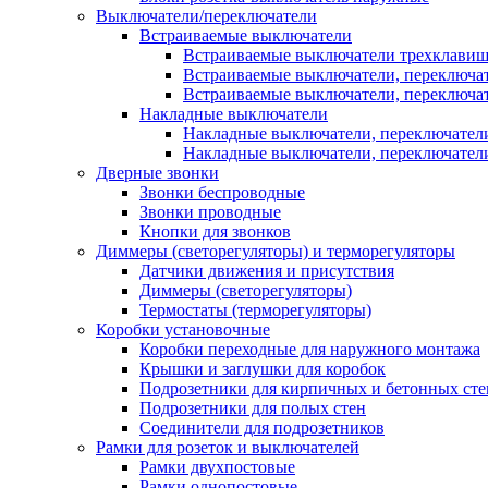
Выключатели/переключатели
Встраиваемые выключатели
Встраиваемые выключатели трехклави
Встраиваемые выключатели, переключа
Встраиваемые выключатели, переключа
Накладные выключатели
Накладные выключатели, переключател
Накладные выключатели, переключате
Дверные звонки
Звонки беспроводные
Звонки проводные
Кнопки для звонков
Диммеры (светорегуляторы) и терморегуляторы
Датчики движения и присутствия
Диммеры (светорегуляторы)
Термостаты (терморегуляторы)
Коробки установочные
Коробки переходные для наружного монтажа
Крышки и заглушки для коробок
Подрозетники для кирпичных и бетонных сте
Подрозетники для полых стен
Соединители для подрозетников
Рамки для розеток и выключателей
Рамки двухпостовые
Рамки однопостовые