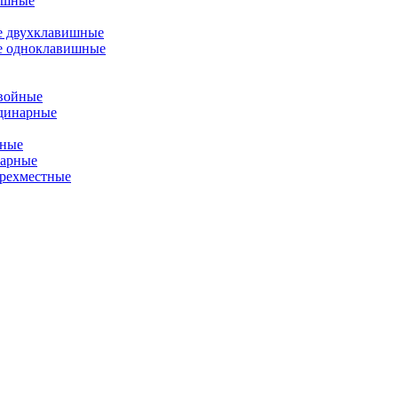
ишные
е двухклавишные
е одноклавишные
двойные
одинарные
йные
нарные
ырехместные