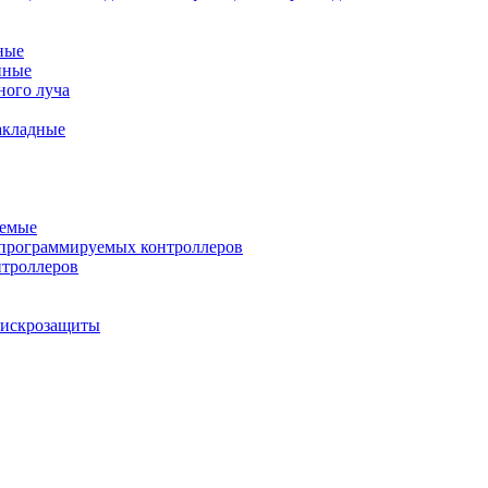
ные
нные
ного луча
акладные
уемые
программируемых контроллеров
нтроллеров
ы искрозащиты