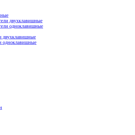
шные
тели двухклавишные
тели одноклавишные
и двухклавишные
ли одноклавишные
н