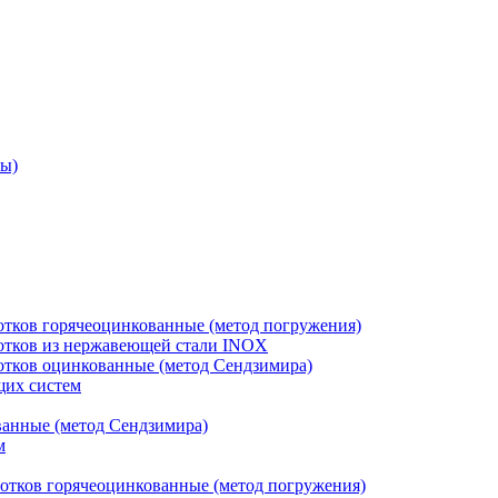
ры)
отков горячеоцинкованные (метод погружения)
лотков из нержавеющей стали INOX
лотков оцинкованные (метод Сендзимира)
щих систем
ванные (метод Сендзимира)
м
отков горячеоцинкованные (метод погружения)