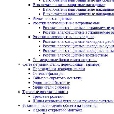
Выключатели влагозащитные двухклав
Выключатели влагозащитные накладные
Выключатели влагозащитные накладны
Выключатели влагозащитные накладны
Рамки влагозащитные
Розетки влагозащитные встраиваемые
Розетки влагозащитные встраиваемые 
Розетки влагозащитные встраиваемые 
Розетки влагозащитные накладные
Розетки влагозащитные накладные дво
Розетки влагозащитные накладные оди
Розетки влагозащитные накладные чет
Розетки влагозащитные трехместные
Совмещенные блоки влагозащитные
Сетевые удлинители, переходники, таймеры
Переходники, колодки, вилки
Сетевые фильтры
Таймеры скрытого монтажа
Удлинители бытовые
Удлинители силовые
Трековые розетки и шины
Трековые розетки
Шины открытой установки трековой системы
Установочные изделия общего назначения
Изделия открытого монтажа