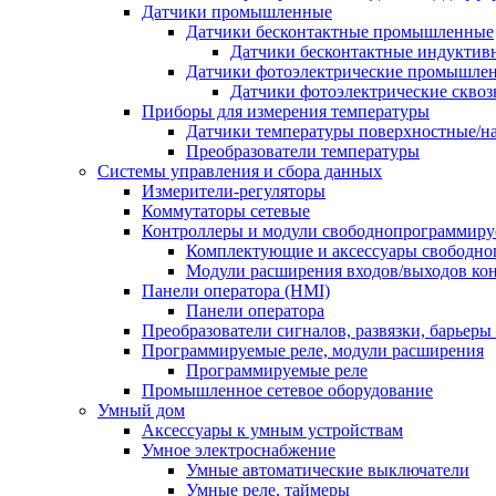
Датчики промышленные
Датчики бесконтактные промышленные
Датчики бесконтактные индуктив
Датчики фотоэлектрические промышле
Датчики фотоэлектрические сквоз
Приборы для измерения температуры
Датчики температуры поверхностные/н
Преобразователи температуры
Системы управления и сбора данных
Измерители-регуляторы
Коммутаторы сетевые
Контроллеры и модули свободнопрограммир
Комплектующие и аксессуары свободно
Модули расширения входов/выходов ко
Панели оператора (HMI)
Панели оператора
Преобразователи сигналов, развязки, барьер
Программируемые реле, модули расширения
Программируемые реле
Промышленное сетевое оборудование
Умный дом
Аксессуары к умным устройствам
Умное электроснабжение
Умные автоматические выключатели
Умные реле, таймеры