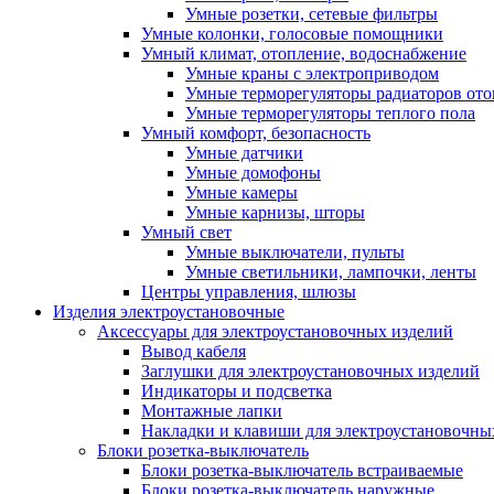
Умные розетки, сетевые фильтры
Умные колонки, голосовые помощники
Умный климат, отопление, водоснабжение
Умные краны с электроприводом
Умные терморегуляторы радиаторов от
Умные терморегуляторы теплого пола
Умный комфорт, безопасность
Умные датчики
Умные домофоны
Умные камеры
Умные карнизы, шторы
Умный свет
Умные выключатели, пульты
Умные светильники, лампочки, ленты
Центры управления, шлюзы
Изделия электроустановочные
Аксессуары для электроустановочных изделий
Вывод кабеля
Заглушки для электроустановочных изделий
Индикаторы и подсветка
Монтажные лапки
Накладки и клавиши для электроустановочны
Блоки розетка-выключатель
Блоки розетка-выключатель встраиваемые
Блоки розетка-выключатель наружные