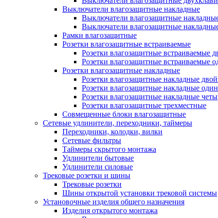
Выключатели влагозащитные двухклав
Выключатели влагозащитные накладные
Выключатели влагозащитные накладны
Выключатели влагозащитные накладны
Рамки влагозащитные
Розетки влагозащитные встраиваемые
Розетки влагозащитные встраиваемые 
Розетки влагозащитные встраиваемые 
Розетки влагозащитные накладные
Розетки влагозащитные накладные дво
Розетки влагозащитные накладные оди
Розетки влагозащитные накладные чет
Розетки влагозащитные трехместные
Совмещенные блоки влагозащитные
Сетевые удлинители, переходники, таймеры
Переходники, колодки, вилки
Сетевые фильтры
Таймеры скрытого монтажа
Удлинители бытовые
Удлинители силовые
Трековые розетки и шины
Трековые розетки
Шины открытой установки трековой системы
Установочные изделия общего назначения
Изделия открытого монтажа