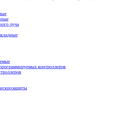
ные
нные
ного луча
акладные
уемые
программируемых контроллеров
нтроллеров
ы искрозащиты