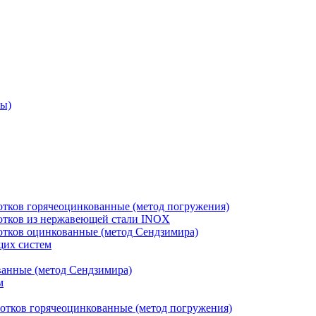
ры)
отков горячеоцинкованные (метод погружения)
лотков из нержавеющей стали INOX
лотков оцинкованные (метод Сендзимира)
щих систем
ванные (метод Сендзимира)
м
отков горячеоцинкованные (метод погружения)