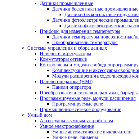
Датчики промышленные
Датчики бесконтактные промышленные
Датчики бесконтактные индуктив
Датчики фотоэлектрические промышле
Датчики фотоэлектрические сквоз
Приборы для измерения температуры
Датчики температуры поверхностные/н
Преобразователи температуры
Системы управления и сбора данных
Измерители-регуляторы
Коммутаторы сетевые
Контроллеры и модули свободнопрограммир
Комплектующие и аксессуары свободно
Модули расширения входов/выходов ко
Панели оператора (HMI)
Панели оператора
Преобразователи сигналов, развязки, барьер
Программируемые реле, модули расширения
Программируемые реле
Промышленное сетевое оборудование
Умный дом
Аксессуары к умным устройствам
Умное электроснабжение
Умные автоматические выключатели
Умные реле, таймеры