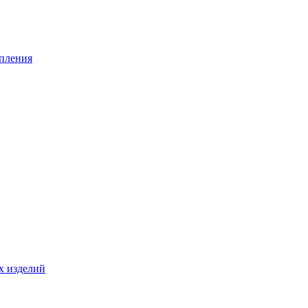
опления
х изделий