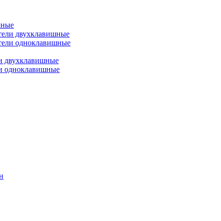
шные
тели двухклавишные
тели одноклавишные
и двухклавишные
ли одноклавишные
н