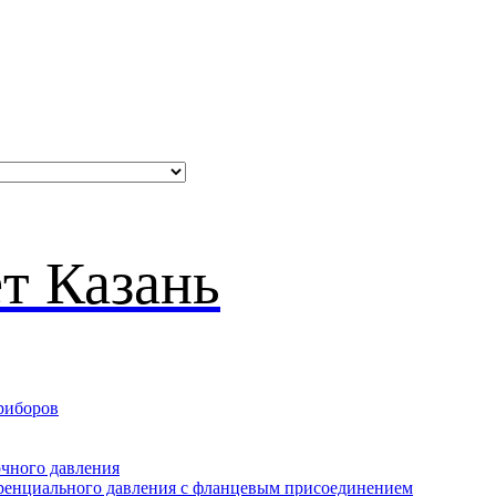
риборов
очного давления
еренциального давления с фланцевым присоединением