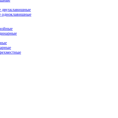
ишные
е двухклавишные
е одноклавишные
двойные
одинарные
йные
нарные
ырехместные