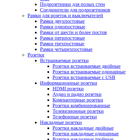
Подрозетники для полых стен
Соединители для подрозетников
Рамки для розеток и выключателей
Рамки двухпостовые
Рамки однопостовые
Рамки от шести и более постов
Рамки пятипостовые
Рамки трехпостовые
Рамки четырехпостовые
Розетки
Встраиваемые розетки
Розетки встраиваемые двойные
Розетки встраиваемые одинарные
Розетки встраиваемые с USB
Информационные розетки
HDMI розетки
Аудио и радио розетки
Компьютерные розетки
Розетки комбинированные
Телевизионные розетки
Телефонные розетки
Накладные розетки
Розетки накладные двойные
Розетки накладные одинарные
Розетки накладные тройные