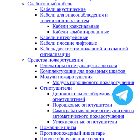
Слаботочный кабель
Кабели акустические
Кабели для видеонаблюдения и
телевизионных систем
Кабели коаксиальные
Кабели комбинированные
Кабели интерфейсные
Кабели плоские лифтовые
Кабель для систем пожарной и охранной
сигнализации
Средства пожаротушения
Генераторы огнетушащего аэрозоля
Комплектующие для пожарных шкафов
Модули пожаротушения
Модуль порошкового пожаротушения
Огнетушители
Дополнительное оборудование для
огнетушителей
Порошковые огнетушители
Самосрабатывающие огнетушители и
автоматического пожаротушения
Углекислотные огнетушители
Пожарные щиты
Противопожарный инвентарь
Прочее оборудование средств