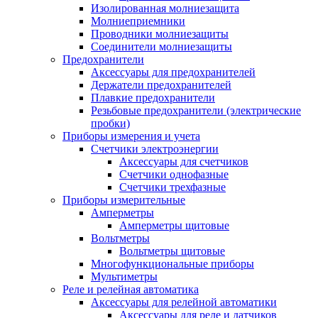
Изолированная молниезащита
Молниеприемники
Проводники молниезащиты
Соединители молниезащиты
Предохранители
Аксессуары для предохранителей
Держатели предохранителей
Плавкие предохранители
Резьбовые предохранители (электрические
пробки)
Приборы измерения и учета
Счетчики электроэнергии
Аксессуары для счетчиков
Счетчики однофазные
Счетчики трехфазные
Приборы измерительные
Амперметры
Амперметры щитовые
Вольтметры
Вольтметры щитовые
Многофункциональные приборы
Мультиметры
Реле и релейная автоматика
Аксессуары для релейной автоматики
Аксессуары для реле и датчиков