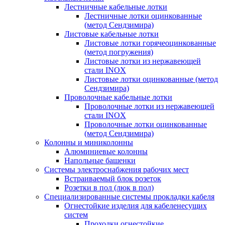
Лестничные кабельные лотки
Лестничные лотки оцинкованные
(метод Сендзимира)
Листовые кабельные лотки
Листовые лотки горячеоцинкованные
(метод погружения)
Листовые лотки из нержавеющей
стали INOX
Листовые лотки оцинкованные (метод
Сендзимира)
Проволочные кабельные лотки
Проволочные лотки из нержавеющей
стали INOX
Проволочные лотки оцинкованные
(метод Сендзимира)
Колонны и миниколонны
Алюминиевые колонны
Напольные башенки
Системы электроснабжения рабочих мест
Встраиваемый блок розеток
Розетки в пол (люк в пол)
Специализированные системы прокладки кабеля
Огнестойкие изделия для кабеленесущих
систем
Проходки огнестойкие