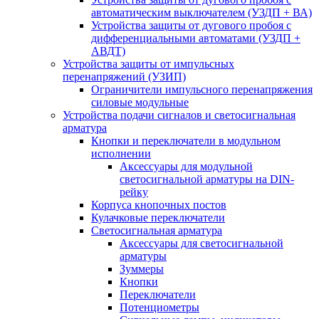
автоматическим выключателем (УЗДП + ВА)
Устройства защиты от дугового пробоя с
дифференциальными автоматами (УЗДП +
АВДТ)
Устройства защиты от импульсных
перенапряжений (УЗИП)
Ограничители импульсного перенапряжения
силовые модульные
Устройства подачи сигналов и светосигнальная
арматура
Кнопки и переключатели в модульном
исполнении
Аксессуары для модульной
светосигнальной арматуры на DIN-
рейку
Корпуса кнопочных постов
Кулачковые переключатели
Светосигнальная арматура
Аксессуары для светосигнальной
арматуры
Зуммеры
Кнопки
Переключатели
Потенциометры