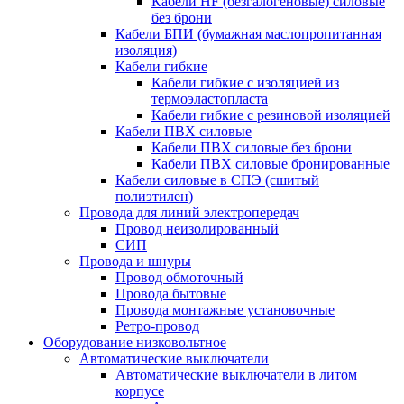
Кабели HF (безгалогеновые) силовые
без брони
Кабели БПИ (бумажная маслопропитанная
изоляция)
Кабели гибкие
Кабели гибкие с изоляцией из
термоэластопласта
Кабели гибкие с резиновой изоляцией
Кабели ПВХ силовые
Кабели ПВХ силовые без брони
Кабели ПВХ силовые бронированные
Кабели силовые в СПЭ (сшитый
полиэтилен)
Провода для линий электропередач
Провод неизолированный
СИП
Провода и шнуры
Провод обмоточный
Провода бытовые
Провода монтажные установочные
Ретро-провод
Оборудование низковольтное
Автоматические выключатели
Автоматические выключатели в литом
корпусе