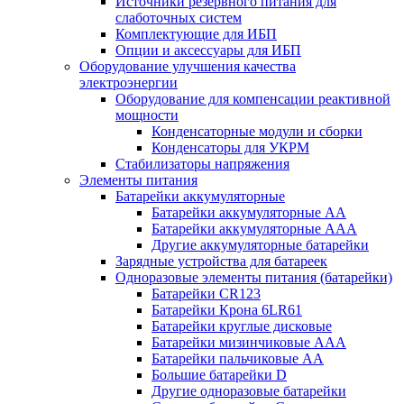
Источники резервного питания для
слаботочных систем
Комплектующие для ИБП
Опции и аксессуары для ИБП
Оборудование улучшения качества
электроэнергии
Оборудование для компенсации реактивной
мощности
Конденсаторные модули и сборки
Конденсаторы для УКРМ
Стабилизаторы напряжения
Элементы питания
Батарейки аккумуляторные
Батарейки аккумуляторные АА
Батарейки аккумуляторные ААА
Другие аккумуляторные батарейки
Зарядные устройства для батареек
Одноразовые элементы питания (батарейки)
Батарейки CR123
Батарейки Крона 6LR61
Батарейки круглые дисковые
Батарейки мизинчиковые ААА
Батарейки пальчиковые АА
Большие батарейки D
Другие одноразовые батарейки