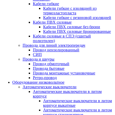
Кабели гибкие
Кабели гибкие с изоляцией из
термоэластопласта
Кабели гибкие с резиновой изоляцией
Кабели ПВХ силовые
Кабели ПВХ силовые без брони
Кабели ПВХ силовые бронированные
Кабели силовые в СПЭ (сшитый
полиэтилен)
Провода для линий электропередач
Провод неизолированный
СИП
Провода и шнуры
Провод обмоточный
Провода бытовые
Провода монтажные установочные
Ретро-провод
Оборудование низковольтное
Автоматические выключатели
Автоматические выключатели в литом
корпусе
Автоматические выключатели в литом
корпусе выкатные
Автоматические выключатели в литом
корпусе стационарные