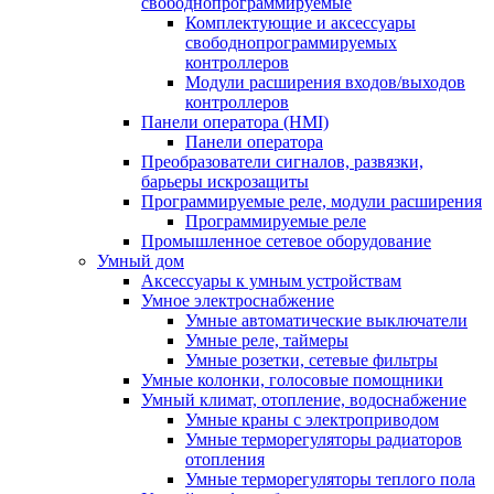
свободнопрограммируемые
Комплектующие и аксессуары
свободнопрограммируемых
контроллеров
Модули расширения входов/выходов
контроллеров
Панели оператора (HMI)
Панели оператора
Преобразователи сигналов, развязки,
барьеры искрозащиты
Программируемые реле, модули расширения
Программируемые реле
Промышленное сетевое оборудование
Умный дом
Аксессуары к умным устройствам
Умное электроснабжение
Умные автоматические выключатели
Умные реле, таймеры
Умные розетки, сетевые фильтры
Умные колонки, голосовые помощники
Умный климат, отопление, водоснабжение
Умные краны с электроприводом
Умные терморегуляторы радиаторов
отопления
Умные терморегуляторы теплого пола