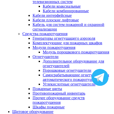
телевизионных систем
Кабели коаксиальные
Кабели комбинированные
Кабели интерфейсные
Кабели плоские лифтовые
Кабель для систем пожарной и охранной
сигнализации
Средства пожаротушения
Генераторы огнетушащего аэрозоля
Комплектующие для пожарных шкафов
Модули пожаротушения
Модуль порошкового пожаротушения
Огнетушители
Дополнительное оборудование для
огнетушителей
Порошковые огнетушители
Самосрабатывающие огнетушители и
автоматического пожаротушения
Углекислотные огнетушители
Пожарные щиты
Противопожарный инвентарь
Прочее оборудование средств
пожаротушения
Шкафы пожарные
Щитовое оборудование