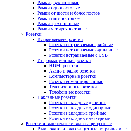
Рамки двухпостовые
Рамки однопостовые
Рамки от шести и более постов
Рамки пятипостовые
Рамки трехпостовые
Рамки четырехпостовые
Розетки
Встраиваемые розетки
Розетки встраиваемые двойные
Розетки встраиваемые одинарные
Розетки встраиваемые с USB
Информационные розетки
HDMI розетки
Аудио и радио розетки
Компьютерные розетки
Розетки комбинированные
Телевизионные розетки
Телефонные розетки
Накладные розетки
Розетки накладные двойные
Розетки накладные одинарные
Розетки накладные тройные
Розетки накладные четверные
Розетки и выключатели влагозащищенные
Выключатели влагозащитные встраиваемые