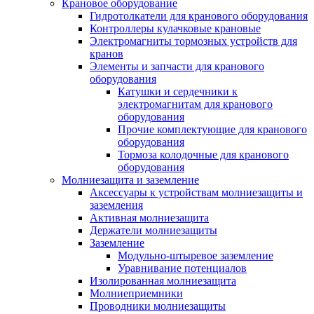
Крановое оборудование
Гидротолкатели для кранового оборудования
Контроллеры кулачковые крановые
Электромагниты тормозных устройств для
кранов
Элементы и запчасти для кранового
оборудования
Катушки и сердечники к
электромагнитам для кранового
оборудования
Прочие комплектующие для кранового
оборудования
Тормоза колодочные для кранового
оборудования
Молниезащита и заземление
Аксессуары к устройствам молниезащиты и
заземления
Активная молниезащита
Держатели молниезащиты
Заземление
Модульно-штыревое заземление
Уравнивание потенциалов
Изолированная молниезащита
Молниеприемники
Проводники молниезащиты