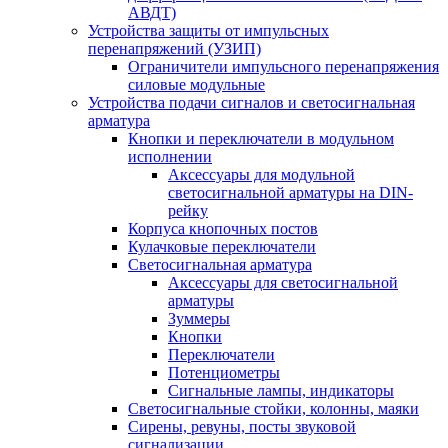
АВДТ)
Устройства защиты от импульсных
перенапряжений (УЗИП)
Ограничители импульсного перенапряжения
силовые модульные
Устройства подачи сигналов и светосигнальная
арматура
Кнопки и переключатели в модульном
исполнении
Аксессуары для модульной
светосигнальной арматуры на DIN-
рейку
Корпуса кнопочных постов
Кулачковые переключатели
Светосигнальная арматура
Аксессуары для светосигнальной
арматуры
Зуммеры
Кнопки
Переключатели
Потенциометры
Сигнальные лампы, индикаторы
Светосигнальные стойки, колонны, маяки
Сирены, ревуны, посты звуковой
сигнализации