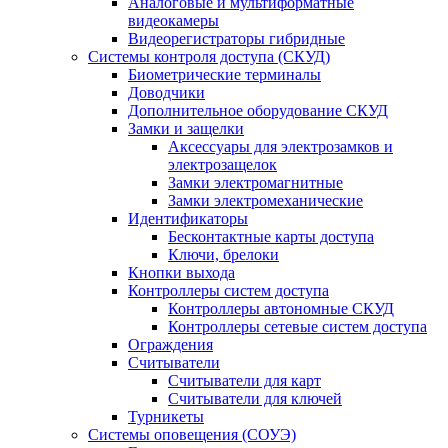
Аналоговые и мультиформатные
видеокамеры
Видеорегистраторы гибридные
Системы контроля доступа (СКУД)
Биометрические терминалы
Доводчики
Дополнительное оборудование СКУД
Замки и защелки
Аксессуары для электрозамков и
электрозащелок
Замки электромагнитные
Замки электромеханические
Идентификаторы
Бесконтактные карты доступа
Ключи, брелоки
Кнопки выхода
Контроллеры систем доступа
Контроллеры автономные СКУД
Контроллеры сетевые систем доступа
Ограждения
Считыватели
Считыватели для карт
Считыватели для ключей
Турникеты
Системы оповещения (СОУЭ)