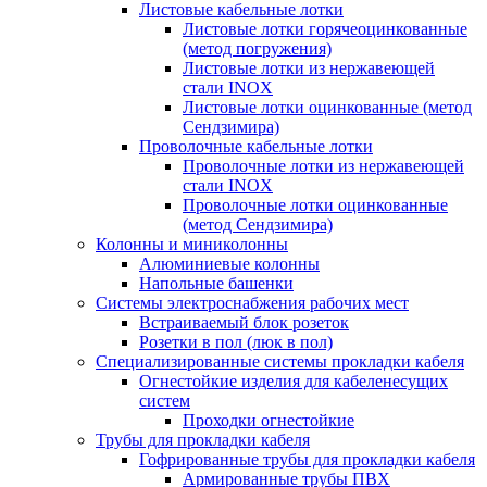
Листовые кабельные лотки
Листовые лотки горячеоцинкованные
(метод погружения)
Листовые лотки из нержавеющей
стали INOX
Листовые лотки оцинкованные (метод
Сендзимира)
Проволочные кабельные лотки
Проволочные лотки из нержавеющей
стали INOX
Проволочные лотки оцинкованные
(метод Сендзимира)
Колонны и миниколонны
Алюминиевые колонны
Напольные башенки
Системы электроснабжения рабочих мест
Встраиваемый блок розеток
Розетки в пол (люк в пол)
Специализированные системы прокладки кабеля
Огнестойкие изделия для кабеленесущих
систем
Проходки огнестойкие
Трубы для прокладки кабеля
Гофрированные трубы для прокладки кабеля
Армированные трубы ПВХ