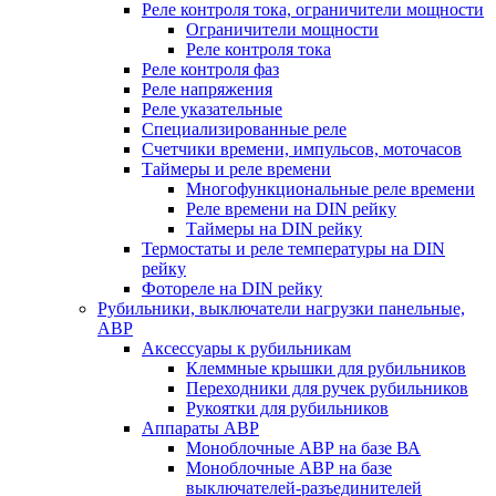
Реле контроля тока, ограничители мощности
Ограничители мощности
Реле контроля тока
Реле контроля фаз
Реле напряжения
Реле указательные
Специализированные реле
Счетчики времени, импульсов, моточасов
Таймеры и реле времени
Многофункциональные реле времени
Реле времени на DIN рейку
Таймеры на DIN рейку
Термостаты и реле температуры на DIN
рейку
Фотореле на DIN рейку
Рубильники, выключатели нагрузки панельные,
АВР
Аксессуары к рубильникам
Клеммные крышки для рубильников
Переходники для ручек рубильников
Рукоятки для рубильников
Аппараты АВР
Моноблочные АВР на базе ВА
Моноблочные АВР на базе
выключателей-разъединителей