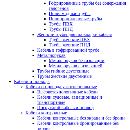
Гофрированные трубы без содержания
галогенов
Полиамидные трубы
Полипропиленовые трубы
Трубы ПВХ
Трубы ПНД
Жесткие трубы для прокладки кабеля
Трубы жесткие ПВХ
Трубы жесткие ПНД
Кабель в гофрированной трубе
Металлорукав
Металлорукав без изоляции
Металлорукав с изоляцией
Трубы гибкие двустенные
Трубы жесткие двустенные
Кабели и провода
Кабели и провода узкоспециальные
Высокотехнологичные кабели
Кабели судовые, авиационные и
транспортные
Погружной кабель и провод
Кабели контрольные
Кабели контрольные без экрана и без брони
Кабели контрольные бронированные без
экрана