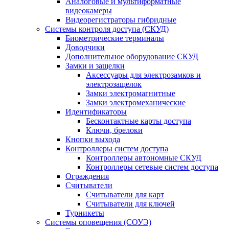
Аналоговые и мультиформатные
видеокамеры
Видеорегистраторы гибридные
Системы контроля доступа (СКУД)
Биометрические терминалы
Доводчики
Дополнительное оборудование СКУД
Замки и защелки
Аксессуары для электрозамков и
электрозащелок
Замки электромагнитные
Замки электромеханические
Идентификаторы
Бесконтактные карты доступа
Ключи, брелоки
Кнопки выхода
Контроллеры систем доступа
Контроллеры автономные СКУД
Контроллеры сетевые систем доступа
Ограждения
Считыватели
Считыватели для карт
Считыватели для ключей
Турникеты
Системы оповещения (СОУЭ)