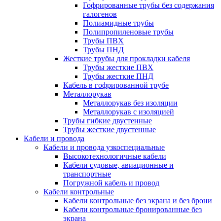
Гофрированные трубы без содержания
галогенов
Полиамидные трубы
Полипропиленовые трубы
Трубы ПВХ
Трубы ПНД
Жесткие трубы для прокладки кабеля
Трубы жесткие ПВХ
Трубы жесткие ПНД
Кабель в гофрированной трубе
Металлорукав
Металлорукав без изоляции
Металлорукав с изоляцией
Трубы гибкие двустенные
Трубы жесткие двустенные
Кабели и провода
Кабели и провода узкоспециальные
Высокотехнологичные кабели
Кабели судовые, авиационные и
транспортные
Погружной кабель и провод
Кабели контрольные
Кабели контрольные без экрана и без брони
Кабели контрольные бронированные без
экрана