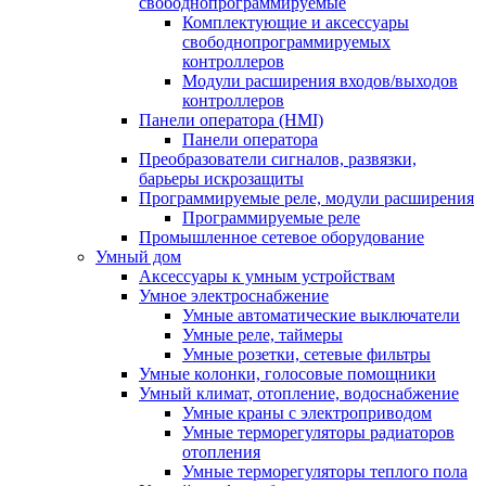
свободнопрограммируемые
Комплектующие и аксессуары
свободнопрограммируемых
контроллеров
Модули расширения входов/выходов
контроллеров
Панели оператора (HMI)
Панели оператора
Преобразователи сигналов, развязки,
барьеры искрозащиты
Программируемые реле, модули расширения
Программируемые реле
Промышленное сетевое оборудование
Умный дом
Аксессуары к умным устройствам
Умное электроснабжение
Умные автоматические выключатели
Умные реле, таймеры
Умные розетки, сетевые фильтры
Умные колонки, голосовые помощники
Умный климат, отопление, водоснабжение
Умные краны с электроприводом
Умные терморегуляторы радиаторов
отопления
Умные терморегуляторы теплого пола