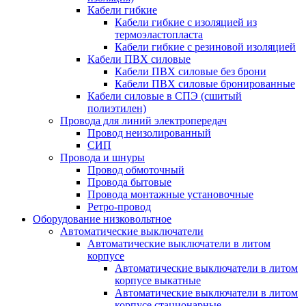
Кабели гибкие
Кабели гибкие с изоляцией из
термоэластопласта
Кабели гибкие с резиновой изоляцией
Кабели ПВХ силовые
Кабели ПВХ силовые без брони
Кабели ПВХ силовые бронированные
Кабели силовые в СПЭ (сшитый
полиэтилен)
Провода для линий электропередач
Провод неизолированный
СИП
Провода и шнуры
Провод обмоточный
Провода бытовые
Провода монтажные установочные
Ретро-провод
Оборудование низковольтное
Автоматические выключатели
Автоматические выключатели в литом
корпусе
Автоматические выключатели в литом
корпусе выкатные
Автоматические выключатели в литом
корпусе стационарные