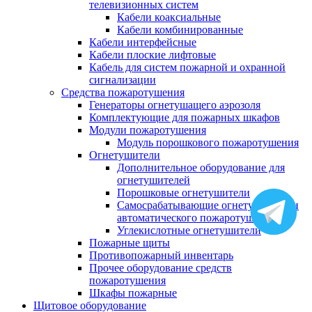
телевизионных систем
Кабели коаксиальные
Кабели комбинированные
Кабели интерфейсные
Кабели плоские лифтовые
Кабель для систем пожарной и охранной
сигнализации
Средства пожаротушения
Генераторы огнетушащего аэрозоля
Комплектующие для пожарных шкафов
Модули пожаротушения
Модуль порошкового пожаротушения
Огнетушители
Дополнительное оборудование для
огнетушителей
Порошковые огнетушители
Самосрабатывающие огнетушители и
автоматического пожаротушения
Углекислотные огнетушители
Пожарные щиты
Противопожарный инвентарь
Прочее оборудование средств
пожаротушения
Шкафы пожарные
Щитовое оборудование