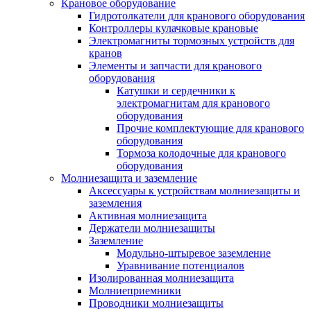
Крановое оборудование
Гидротолкатели для кранового оборудования
Контроллеры кулачковые крановые
Электромагниты тормозных устройств для
кранов
Элементы и запчасти для кранового
оборудования
Катушки и сердечники к
электромагнитам для кранового
оборудования
Прочие комплектующие для кранового
оборудования
Тормоза колодочные для кранового
оборудования
Молниезащита и заземление
Аксессуары к устройствам молниезащиты и
заземления
Активная молниезащита
Держатели молниезащиты
Заземление
Модульно-штыревое заземление
Уравнивание потенциалов
Изолированная молниезащита
Молниеприемники
Проводники молниезащиты