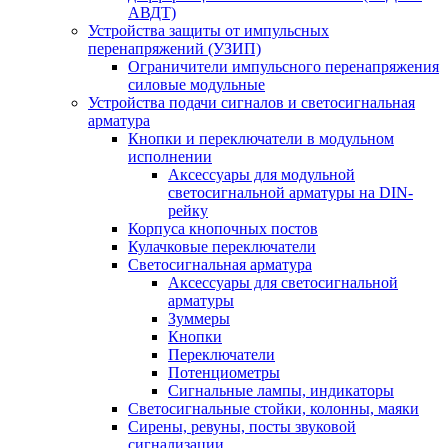
АВДТ)
Устройства защиты от импульсных
перенапряжений (УЗИП)
Ограничители импульсного перенапряжения
силовые модульные
Устройства подачи сигналов и светосигнальная
арматура
Кнопки и переключатели в модульном
исполнении
Аксессуары для модульной
светосигнальной арматуры на DIN-
рейку
Корпуса кнопочных постов
Кулачковые переключатели
Светосигнальная арматура
Аксессуары для светосигнальной
арматуры
Зуммеры
Кнопки
Переключатели
Потенциометры
Сигнальные лампы, индикаторы
Светосигнальные стойки, колонны, маяки
Сирены, ревуны, посты звуковой
сигнализации