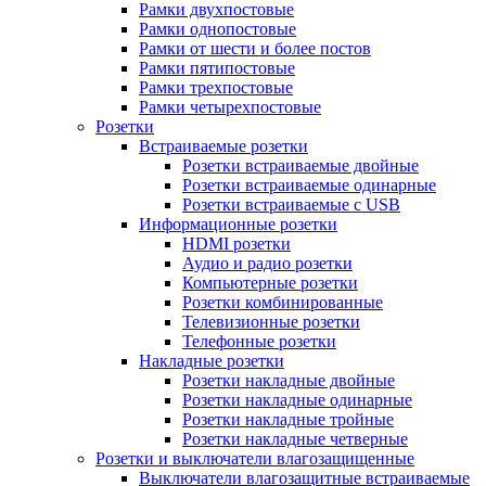
Рамки двухпостовые
Рамки однопостовые
Рамки от шести и более постов
Рамки пятипостовые
Рамки трехпостовые
Рамки четырехпостовые
Розетки
Встраиваемые розетки
Розетки встраиваемые двойные
Розетки встраиваемые одинарные
Розетки встраиваемые с USB
Информационные розетки
HDMI розетки
Аудио и радио розетки
Компьютерные розетки
Розетки комбинированные
Телевизионные розетки
Телефонные розетки
Накладные розетки
Розетки накладные двойные
Розетки накладные одинарные
Розетки накладные тройные
Розетки накладные четверные
Розетки и выключатели влагозащищенные
Выключатели влагозащитные встраиваемые