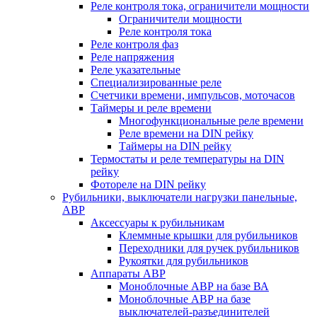
Реле контроля тока, ограничители мощности
Ограничители мощности
Реле контроля тока
Реле контроля фаз
Реле напряжения
Реле указательные
Специализированные реле
Счетчики времени, импульсов, моточасов
Таймеры и реле времени
Многофункциональные реле времени
Реле времени на DIN рейку
Таймеры на DIN рейку
Термостаты и реле температуры на DIN
рейку
Фотореле на DIN рейку
Рубильники, выключатели нагрузки панельные,
АВР
Аксессуары к рубильникам
Клеммные крышки для рубильников
Переходники для ручек рубильников
Рукоятки для рубильников
Аппараты АВР
Моноблочные АВР на базе ВА
Моноблочные АВР на базе
выключателей-разъединителей