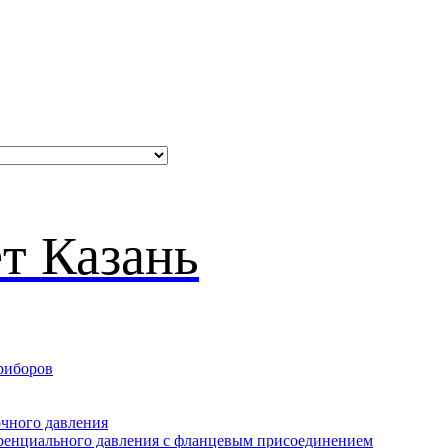
риборов
очного давления
еренциального давления с фланцевым присоединением