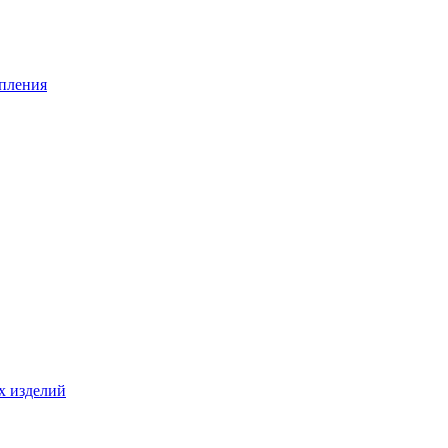
опления
х изделий