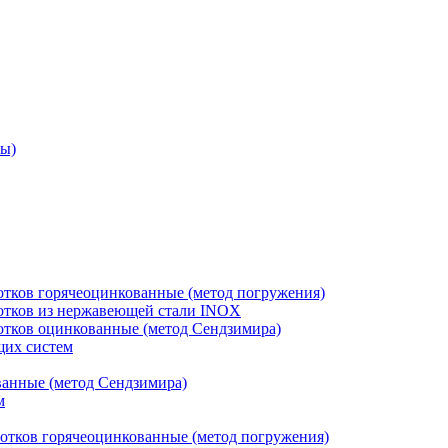
ры)
отков горячеоцинкованные (метод погружения)
лотков из нержавеющей стали INOX
лотков оцинкованные (метод Сендзимира)
щих систем
ванные (метод Сендзимира)
м
отков горячеоцинкованные (метод погружения)