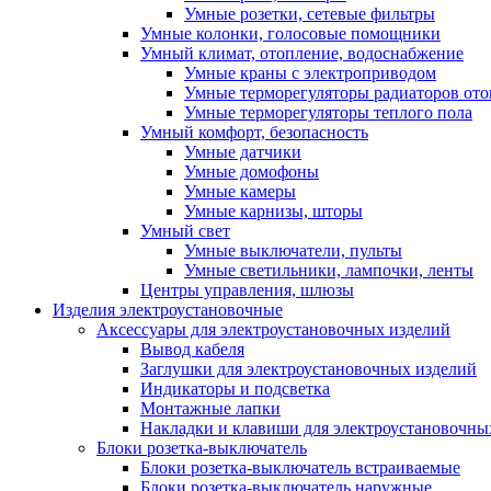
Умные розетки, сетевые фильтры
Умные колонки, голосовые помощники
Умный климат, отопление, водоснабжение
Умные краны с электроприводом
Умные терморегуляторы радиаторов от
Умные терморегуляторы теплого пола
Умный комфорт, безопасность
Умные датчики
Умные домофоны
Умные камеры
Умные карнизы, шторы
Умный свет
Умные выключатели, пульты
Умные светильники, лампочки, ленты
Центры управления, шлюзы
Изделия электроустановочные
Аксессуары для электроустановочных изделий
Вывод кабеля
Заглушки для электроустановочных изделий
Индикаторы и подсветка
Монтажные лапки
Накладки и клавиши для электроустановочны
Блоки розетка-выключатель
Блоки розетка-выключатель встраиваемые
Блоки розетка-выключатель наружные