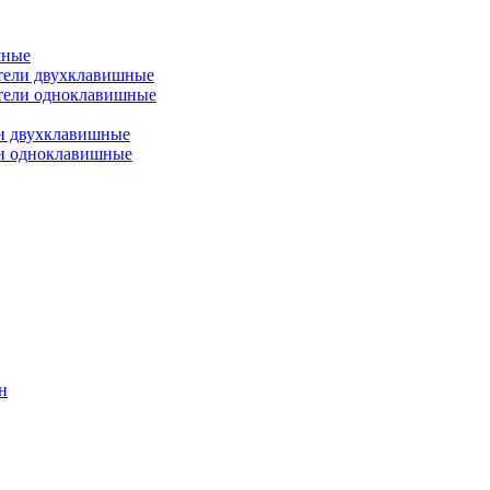
шные
тели двухклавишные
тели одноклавишные
и двухклавишные
ли одноклавишные
н