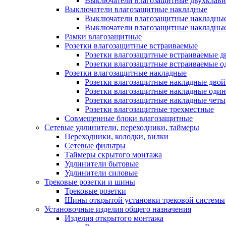
Выключатели влагозащитные двухклав
Выключатели влагозащитные накладные
Выключатели влагозащитные накладны
Выключатели влагозащитные накладны
Рамки влагозащитные
Розетки влагозащитные встраиваемые
Розетки влагозащитные встраиваемые 
Розетки влагозащитные встраиваемые 
Розетки влагозащитные накладные
Розетки влагозащитные накладные дво
Розетки влагозащитные накладные оди
Розетки влагозащитные накладные чет
Розетки влагозащитные трехместные
Совмещенные блоки влагозащитные
Сетевые удлинители, переходники, таймеры
Переходники, колодки, вилки
Сетевые фильтры
Таймеры скрытого монтажа
Удлинители бытовые
Удлинители силовые
Трековые розетки и шины
Трековые розетки
Шины открытой установки трековой системы
Установочные изделия общего назначения
Изделия открытого монтажа