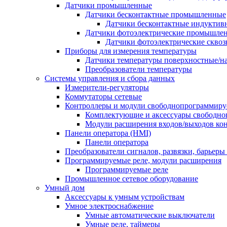
Датчики промышленные
Датчики бесконтактные промышленные
Датчики бесконтактные индуктив
Датчики фотоэлектрические промышле
Датчики фотоэлектрические сквоз
Приборы для измерения температуры
Датчики температуры поверхностные/н
Преобразователи температуры
Системы управления и сбора данных
Измерители-регуляторы
Коммутаторы сетевые
Контроллеры и модули свободнопрограммир
Комплектующие и аксессуары свободно
Модули расширения входов/выходов ко
Панели оператора (HMI)
Панели оператора
Преобразователи сигналов, развязки, барьер
Программируемые реле, модули расширения
Программируемые реле
Промышленное сетевое оборудование
Умный дом
Аксессуары к умным устройствам
Умное электроснабжение
Умные автоматические выключатели
Умные реле, таймеры