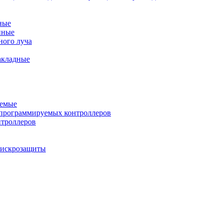
ные
нные
ного луча
акладные
уемые
программируемых контроллеров
нтроллеров
ы искрозащиты