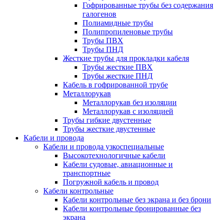
Гофрированные трубы без содержания
галогенов
Полиамидные трубы
Полипропиленовые трубы
Трубы ПВХ
Трубы ПНД
Жесткие трубы для прокладки кабеля
Трубы жесткие ПВХ
Трубы жесткие ПНД
Кабель в гофрированной трубе
Металлорукав
Металлорукав без изоляции
Металлорукав с изоляцией
Трубы гибкие двустенные
Трубы жесткие двустенные
Кабели и провода
Кабели и провода узкоспециальные
Высокотехнологичные кабели
Кабели судовые, авиационные и
транспортные
Погружной кабель и провод
Кабели контрольные
Кабели контрольные без экрана и без брони
Кабели контрольные бронированные без
экрана