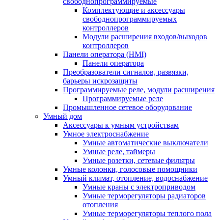
свободнопрограммируемые
Комплектующие и аксессуары
свободнопрограммируемых
контроллеров
Модули расширения входов/выходов
контроллеров
Панели оператора (HMI)
Панели оператора
Преобразователи сигналов, развязки,
барьеры искрозащиты
Программируемые реле, модули расширения
Программируемые реле
Промышленное сетевое оборудование
Умный дом
Аксессуары к умным устройствам
Умное электроснабжение
Умные автоматические выключатели
Умные реле, таймеры
Умные розетки, сетевые фильтры
Умные колонки, голосовые помощники
Умный климат, отопление, водоснабжение
Умные краны с электроприводом
Умные терморегуляторы радиаторов
отопления
Умные терморегуляторы теплого пола