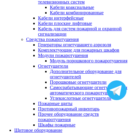
телевизионных систем
Кабели коаксиальные
Кабели комбинированные
Кабели интерфейсные
Кабели плоские лифтовые
Кабель для систем пожарной и охранной
сигнализации
Средства пожаротушения
Генераторы огнетушащего аэрозоля
Комплектующие для пожарных шкафов
Модули пожаротушения
Модуль порошкового пожаротушения
Огнетушители
Дополнительное оборудование для
огнетушителей
Порошковые огнетушители
Самосрабатывающие огнетушители и
автоматического пожаротушения
Углекислотные огнетушители
Пожарные щиты
Противопожарный инвентарь
Прочее оборудование средств
пожаротушения
Шкафы пожарные
Щитовое оборудование