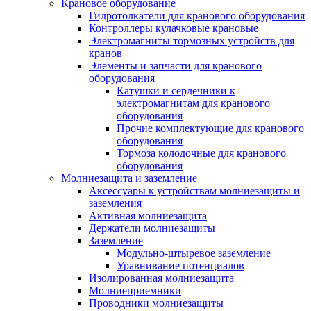
Крановое оборудование
Гидротолкатели для кранового оборудования
Контроллеры кулачковые крановые
Электромагниты тормозных устройств для
кранов
Элементы и запчасти для кранового
оборудования
Катушки и сердечники к
электромагнитам для кранового
оборудования
Прочие комплектующие для кранового
оборудования
Тормоза колодочные для кранового
оборудования
Молниезащита и заземление
Аксессуары к устройствам молниезащиты и
заземления
Активная молниезащита
Держатели молниезащиты
Заземление
Модульно-штыревое заземление
Уравнивание потенциалов
Изолированная молниезащита
Молниеприемники
Проводники молниезащиты