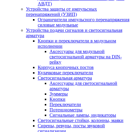
АВДТ)
Устройства защиты от импульсных
перенапряжений (УЗИП)
Ограничители импульсного перенапряжения
силовые модульные
Устройства подачи сигналов и светосигнальная
арматура
Кнопки и переключатели в модульном
исполнении
Аксессуары для модульной
светосигнальной арматуры на DIN-
рейку
Корпуса кнопочных постов
Кулачковые переключатели
Светосигнальная арматура
Аксессуары для светосигнальной
арматуры
Зуммеры
Кнопки
Переключатели
Потенциометры
Сигнальные лампы, индикаторы
Светосигнальные стойки, колонны, маяки
Сирены, ревуны, посты звуковой
сигнализации