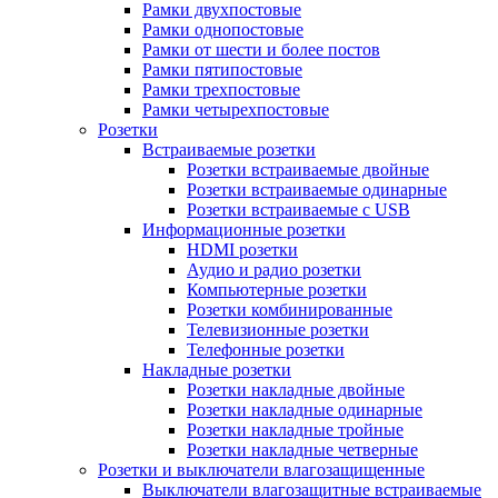
Рамки двухпостовые
Рамки однопостовые
Рамки от шести и более постов
Рамки пятипостовые
Рамки трехпостовые
Рамки четырехпостовые
Розетки
Встраиваемые розетки
Розетки встраиваемые двойные
Розетки встраиваемые одинарные
Розетки встраиваемые с USB
Информационные розетки
HDMI розетки
Аудио и радио розетки
Компьютерные розетки
Розетки комбинированные
Телевизионные розетки
Телефонные розетки
Накладные розетки
Розетки накладные двойные
Розетки накладные одинарные
Розетки накладные тройные
Розетки накладные четверные
Розетки и выключатели влагозащищенные
Выключатели влагозащитные встраиваемые