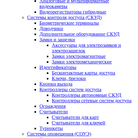
Аналоговые и мультиформатные
видеокамеры
Видеорегистраторы гибридные
Системы контроля доступа (СКУД)
Биометрические терминалы
Доводчики
Дополнительное оборудование СКУД
Замки и защелки
Аксессуары для электрозамков и
электрозащелок
Замки электромагнитные
Замки электромеханические
Идентификаторы
Бесконтактные карты доступа
Ключи, брелоки
Кнопки выхода
Контроллеры систем доступа
Контроллеры автономные СКУД
Контроллеры сетевые систем доступа
Ограждения
Считыватели
Считыватели для карт
Считыватели для ключей
Турникеты
Системы оповещения (СОУЭ)