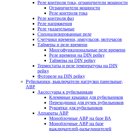
Реле контроля тока, ограничители мощности
Ограничители мощности
Реле контроля тока
Реле контроля фаз
Реле напряжения
Реле указательные
Специализированные реле
Счетчики времени, импульсов, моточасов
Таймеры и реле времени
Многофункциональные реле времени
Реле времени на DIN рейку
Таймеры на DIN рейку
Термостаты и реле температуры на DIN
рейку
Фотореле на DIN рейку
Рубильники, выключатели нагрузки панельные,
АВР
Аксессуары к рубильникам
Клеммные крышки для рубильников
Переходники для ручек рубильников
Рукоятки для рубильников
Аппараты АВР
Моноблочные АВР на базе ВА
Моноблочные АВР на базе
выключателей-разъединителей