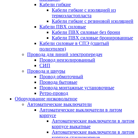
Кабели гибкие
Кабели гибкие с изоляцией из
термоэластопласта
Кабели гибкие с резиновой изоляцией
Кабели ПВХ силовые
Кабели ПВХ силовые без брони
Кабели ПВХ силовые бронированные
Кабели силовые в СПЭ (сшитый
полиэтилен)
Провода для линий электропередач
Провод неизолированный
СИП
Провода и шнуры
Провод обмоточный
Провода бытовые
Провода монтажные установочные
Ретро-провод
Оборудование низковольтное
Автоматические выключатели
Автоматические выключатели в литом
корпусе
Автоматические выключатели в литом
корпусе выкатные
Автоматические выключатели в литом
корпусе стационарные