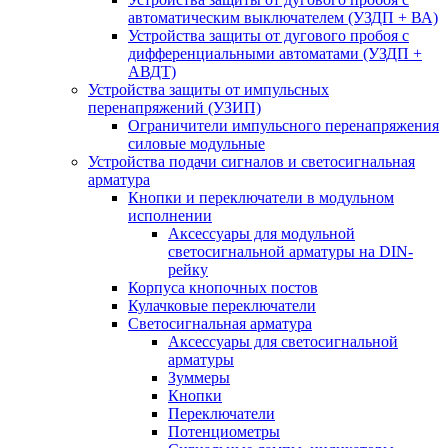
автоматическим выключателем (УЗДП + ВА)
Устройства защиты от дугового пробоя с
дифференциальными автоматами (УЗДП +
АВДТ)
Устройства защиты от импульсных
перенапряжений (УЗИП)
Ограничители импульсного перенапряжения
силовые модульные
Устройства подачи сигналов и светосигнальная
арматура
Кнопки и переключатели в модульном
исполнении
Аксессуары для модульной
светосигнальной арматуры на DIN-
рейку
Корпуса кнопочных постов
Кулачковые переключатели
Светосигнальная арматура
Аксессуары для светосигнальной
арматуры
Зуммеры
Кнопки
Переключатели
Потенциометры