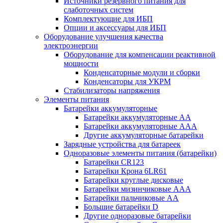
Источники резервного питания для
слаботочных систем
Комплектующие для ИБП
Опции и аксессуары для ИБП
Оборудование улучшения качества
электроэнергии
Оборудование для компенсации реактивной
мощности
Конденсаторные модули и сборки
Конденсаторы для УКРМ
Стабилизаторы напряжения
Элементы питания
Батарейки аккумуляторные
Батарейки аккумуляторные АА
Батарейки аккумуляторные ААА
Другие аккумуляторные батарейки
Зарядные устройства для батареек
Одноразовые элементы питания (батарейки)
Батарейки CR123
Батарейки Крона 6LR61
Батарейки круглые дисковые
Батарейки мизинчиковые ААА
Батарейки пальчиковые АА
Большие батарейки D
Другие одноразовые батарейки