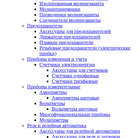
Изолированная молниезащита
Молниеприемники
Проводники молниезащиты
Соединители молниезащиты
Предохранители
Аксессуары для предохранителей
Держатели предохранителей
Плавкие предохранители
Резьбовые предохранители (электрические
пробки)
Приборы измерения и учета
Счетчики электроэнергии
Аксессуары для счетчиков
Счетчики однофазные
Счетчики трехфазные
Приборы измерительные
Амперметры
Амперметры щитовые
Вольтметры
Вольтметры щитовые
Многофункциональные приборы
Мультиметры
Реле и релейная автоматика
Аксессуары для релейной автоматики
Аксессуары для реле и датчиков