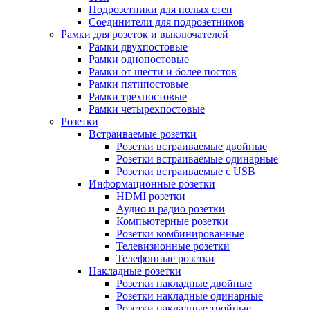
Подрозетники для полых стен
Соединители для подрозетников
Рамки для розеток и выключателей
Рамки двухпостовые
Рамки однопостовые
Рамки от шести и более постов
Рамки пятипостовые
Рамки трехпостовые
Рамки четырехпостовые
Розетки
Встраиваемые розетки
Розетки встраиваемые двойные
Розетки встраиваемые одинарные
Розетки встраиваемые с USB
Информационные розетки
HDMI розетки
Аудио и радио розетки
Компьютерные розетки
Розетки комбинированные
Телевизионные розетки
Телефонные розетки
Накладные розетки
Розетки накладные двойные
Розетки накладные одинарные
Розетки накладные тройные