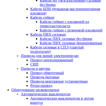
Кабели HF (безгалогеновые) силовые
без брони
Кабели БПИ (бумажная маслопропитанная
изоляция)
Кабели гибкие
Кабели гибкие с изоляцией из
термоэластопласта
Кабели гибкие с резиновой изоляцией
Кабели ПВХ силовые
Кабели ПВХ силовые без брони
Кабели ПВХ силовые бронированные
Кабели силовые в СПЭ (сшитый
полиэтилен)
Провода для линий электропередач
Провод неизолированный
СИП
Провода и шнуры
Провод обмоточный
Провода бытовые
Провода монтажные установочные
Ретро-провод
Оборудование низковольтное
Автоматические выключатели
Автоматические выключатели в литом
корпусе