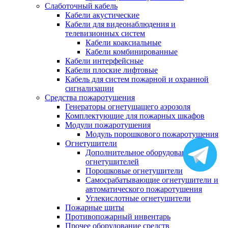
Слаботочный кабель
Кабели акустические
Кабели для видеонаблюдения и
телевизионных систем
Кабели коаксиальные
Кабели комбинированные
Кабели интерфейсные
Кабели плоские лифтовые
Кабель для систем пожарной и охранной
сигнализации
Средства пожаротушения
Генераторы огнетушащего аэрозоля
Комплектующие для пожарных шкафов
Модули пожаротушения
Модуль порошкового пожаротушения
Огнетушители
Дополнительное оборудование для
огнетушителей
Порошковые огнетушители
Самосрабатывающие огнетушители и
автоматического пожаротушения
Углекислотные огнетушители
Пожарные щиты
Противопожарный инвентарь
Прочее оборудование средств