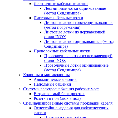
Лестничные кабельные лотки
Лестничные лотки оцинкованные
(метод Сендзимира)
Листовые кабельные лотки
Листовые лотки горячеоцинкованные
(метод погружения)
Листовые лотки из нержавеющей
стали INOX
Листовые лотки оцинкованные (метод
Сендзимира)
Проволочные кабельные лотки
Проволочные лотки из нержавеющей
стали INOX
Проволочные лотки оцинкованные
(метод Сендзимира)
Колонны и миниколонны
Алюминиевые колонны
Напольные башенки
Системы электроснабжения рабочих мест
Встраиваемый блок розеток
Розетки в пол (люк в пол)
Специализированные системы прокладки кабеля
Огнестойкие изделия для кабеленесущих
систем
Проходки огнестойкие