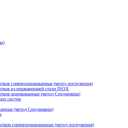
ры)
отков горячеоцинкованные (метод погружения)
лотков из нержавеющей стали INOX
лотков оцинкованные (метод Сендзимира)
щих систем
ванные (метод Сендзимира)
м
отков горячеоцинкованные (метод погружения)