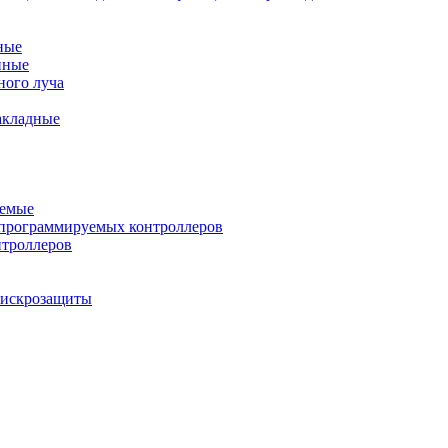
ные
нные
ного луча
акладные
уемые
программируемых контроллеров
нтроллеров
ы искрозащиты