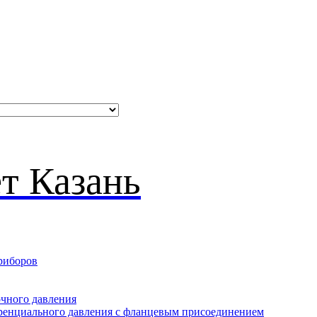
риборов
очного давления
еренциального давления с фланцевым присоединением