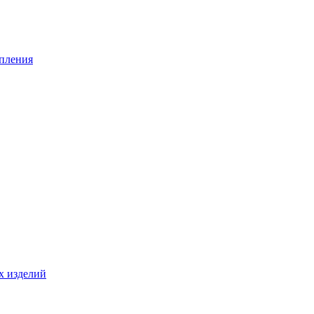
опления
х изделий