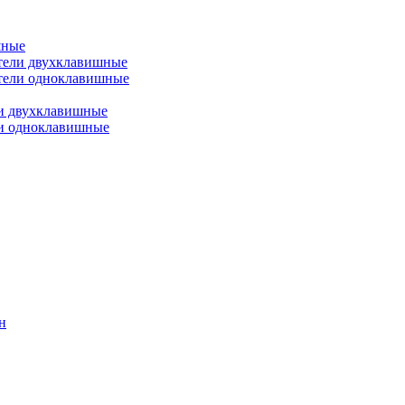
шные
тели двухклавишные
тели одноклавишные
и двухклавишные
ли одноклавишные
н