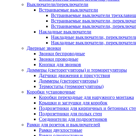
Выключатели/переключатели
Встраиваемые выключатели
Встраиваемые выключатели трехклави
Встраиваемые выключатели, переключа
Встраиваемые выключатели, переключа
Накладные выключатели
Накладные выключатели, переключател
Накладные выключатели, переключате
Дверные звонки
Звонки беспроводные
Звонки проводные
Кнопки для звонков
Диммеры (светорегуляторы) и терморегуляторы
Датчики движения и присутствия
Диммеры (светорегуляторы)
Термостаты (терморегуляторы)
Коробки установочные
Коробки переходные для наружного монтажа
Крышки и заглушки для коробок
Подрозетники для кирпичных и бетонных сте
Подрозетники для полых стен
Соединители для подрозетников
Рамки для розеток и выключателей
Рамки двухпостовые
Рамки однопостовые