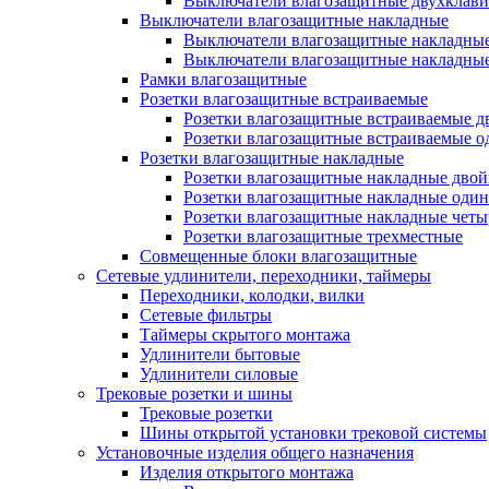
Выключатели влагозащитные двухклав
Выключатели влагозащитные накладные
Выключатели влагозащитные накладны
Выключатели влагозащитные накладны
Рамки влагозащитные
Розетки влагозащитные встраиваемые
Розетки влагозащитные встраиваемые 
Розетки влагозащитные встраиваемые 
Розетки влагозащитные накладные
Розетки влагозащитные накладные дво
Розетки влагозащитные накладные оди
Розетки влагозащитные накладные чет
Розетки влагозащитные трехместные
Совмещенные блоки влагозащитные
Сетевые удлинители, переходники, таймеры
Переходники, колодки, вилки
Сетевые фильтры
Таймеры скрытого монтажа
Удлинители бытовые
Удлинители силовые
Трековые розетки и шины
Трековые розетки
Шины открытой установки трековой системы
Установочные изделия общего назначения
Изделия открытого монтажа