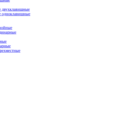
ишные
е двухклавишные
е одноклавишные
двойные
одинарные
йные
нарные
ырехместные