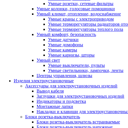
Умные розетки, сетевые фильтры
Умные колонки, голосовые помощники
Умный климат, отопление, водоснабжение
Умные краны с электроприводом
Умные терморегуляторы радиаторов от
Умные терморегуляторы теплого пола
Умный комфорт, безопасность
Умные датчики
Умные домофоны
Умные камеры
Умные карнизы, шторы
Умный свет
Умные выключатели, пульты
Умные светильники, лампочки, ленты
Центры управления, шлюзы
Изделия электроустановочные
Аксессуары для электроустановочных изделий
Вывод кабеля
Заглушки для электроустановочных изделий
Индикаторы и подсветка
Монтажные лапки
Накладки и клавиши для электроустановочны
Блоки розетка-выключатель
Блоки розетка-выключатель встраиваемые
Блоки розетка-выключатель наружные