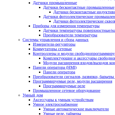
Датчики промышленные
Датчики бесконтактные промышленные
Датчики бесконтактные индуктив
Датчики фотоэлектрические промышле
Датчики фотоэлектрические сквоз
Приборы для измерения температуры
Датчики температуры поверхностные/н
Преобразователи температуры
Системы управления и сбора данных
Измерители-регуляторы
Коммутаторы сетевые
Контроллеры и модули свободнопрограммир
Комплектующие и аксессуары свободно
Модули расширения входов/выходов ко
Панели оператора (HMI)
Панели оператора
Преобразователи сигналов, развязки, барьер
Программируемые реле, модули расширения
Программируемые реле
Промышленное сетевое оборудование
Умный дом
Аксессуары к умным устройствам
Умное электроснабжение
Умные автоматические выключатели
Умные реле, таймеры