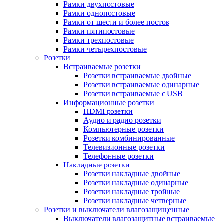
Рамки двухпостовые
Рамки однопостовые
Рамки от шести и более постов
Рамки пятипостовые
Рамки трехпостовые
Рамки четырехпостовые
Розетки
Встраиваемые розетки
Розетки встраиваемые двойные
Розетки встраиваемые одинарные
Розетки встраиваемые с USB
Информационные розетки
HDMI розетки
Аудио и радио розетки
Компьютерные розетки
Розетки комбинированные
Телевизионные розетки
Телефонные розетки
Накладные розетки
Розетки накладные двойные
Розетки накладные одинарные
Розетки накладные тройные
Розетки накладные четверные
Розетки и выключатели влагозащищенные
Выключатели влагозащитные встраиваемые