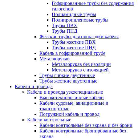
Гофрированные трубы без содержания
галогенов
Полиамидные трубы
Полипропиленовые трубы
Трубы ПВХ
Трубы ПНД
Жесткие трубы для прокладки кабеля
Трубы жесткие ПВХ
Трубы жесткие ПНД
Кабель в гофрированной трубе
Металлорукав
Металлорукав без изоляции
Металлорукав с изоляцией
Трубы гибкие двустенные
Трубы жесткие двустенные
Кабели и провода
Кабели и провода узкоспециальные
Высокотехнологичные кабели
Кабели судовые, авиационные и
транспортные
Погружной кабель и провод
Кабели контрольные
Кабели контрольные без экрана и без брони
Кабели контрольные бронированные без
экрана