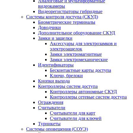
Аналоговые и мультиформатные
видеокамеры
Видеорегистраторы гибридные
Системы контроля доступа (СКУД)
Биометрические терминалы
Доводчики
Дополнительное оборудование СКУД
Замки и защелки
Аксессуары для электрозамков и
электрозащелок
Замки электромагнитные
Замки электромеханические
Идентификаторы
Бесконтактные карты доступа
Ключи, брелоки
Кнопки выхода
Контроллеры систем доступа
Контроллеры автономные СКУД
Контроллеры сетевые систем доступа
Ограждения
Считыватели
Считыватели для карт
Считыватели для ключей
Турникеты
Системы оповещения (СОУЭ)