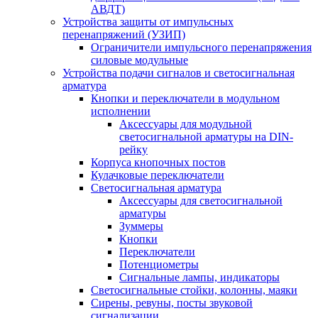
АВДТ)
Устройства защиты от импульсных
перенапряжений (УЗИП)
Ограничители импульсного перенапряжения
силовые модульные
Устройства подачи сигналов и светосигнальная
арматура
Кнопки и переключатели в модульном
исполнении
Аксессуары для модульной
светосигнальной арматуры на DIN-
рейку
Корпуса кнопочных постов
Кулачковые переключатели
Светосигнальная арматура
Аксессуары для светосигнальной
арматуры
Зуммеры
Кнопки
Переключатели
Потенциометры
Сигнальные лампы, индикаторы
Светосигнальные стойки, колонны, маяки
Сирены, ревуны, посты звуковой
сигнализации