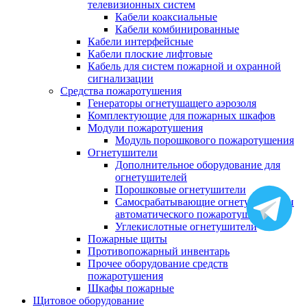
телевизионных систем
Кабели коаксиальные
Кабели комбинированные
Кабели интерфейсные
Кабели плоские лифтовые
Кабель для систем пожарной и охранной
сигнализации
Средства пожаротушения
Генераторы огнетушащего аэрозоля
Комплектующие для пожарных шкафов
Модули пожаротушения
Модуль порошкового пожаротушения
Огнетушители
Дополнительное оборудование для
огнетушителей
Порошковые огнетушители
Самосрабатывающие огнетушители и
автоматического пожаротушения
Углекислотные огнетушители
Пожарные щиты
Противопожарный инвентарь
Прочее оборудование средств
пожаротушения
Шкафы пожарные
Щитовое оборудование