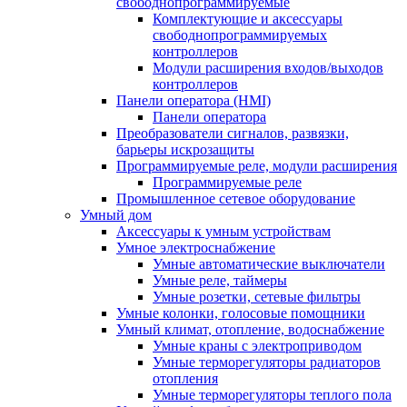
свободнопрограммируемые
Комплектующие и аксессуары
свободнопрограммируемых
контроллеров
Модули расширения входов/выходов
контроллеров
Панели оператора (HMI)
Панели оператора
Преобразователи сигналов, развязки,
барьеры искрозащиты
Программируемые реле, модули расширения
Программируемые реле
Промышленное сетевое оборудование
Умный дом
Аксессуары к умным устройствам
Умное электроснабжение
Умные автоматические выключатели
Умные реле, таймеры
Умные розетки, сетевые фильтры
Умные колонки, голосовые помощники
Умный климат, отопление, водоснабжение
Умные краны с электроприводом
Умные терморегуляторы радиаторов
отопления
Умные терморегуляторы теплого пола