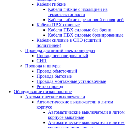
Кабели гибкие
Кабели гибкие с изоляцией из
термоэластопласта
Кабели гибкие с резиновой изоляцией
Кабели ПВХ силовые
Кабели ПВХ силовые без брони
Кабели ПВХ силовые бронированные
Кабели силовые в СПЭ (сшитый
полиэтилен)
Провода для линий электропередач
Провод неизолированный
СИП
Провода и шнуры
Провод обмоточный
Провода бытовые
Провода монтажные установочные
Ретро-провод
Оборудование низковольтное
Автоматические выключатели
Автоматические выключатели в литом
корпусе
Автоматические выключатели в литом
корпусе выкатные
Автоматические выключатели в литом
корпусе стационарные