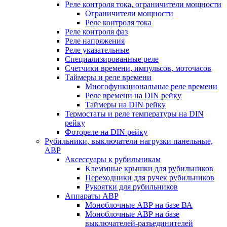
Реле контроля тока, ограничители мощности
Ограничители мощности
Реле контроля тока
Реле контроля фаз
Реле напряжения
Реле указательные
Специализированные реле
Счетчики времени, импульсов, моточасов
Таймеры и реле времени
Многофункциональные реле времени
Реле времени на DIN рейку
Таймеры на DIN рейку
Термостаты и реле температуры на DIN
рейку
Фотореле на DIN рейку
Рубильники, выключатели нагрузки панельные,
АВР
Аксессуары к рубильникам
Клеммные крышки для рубильников
Переходники для ручек рубильников
Рукоятки для рубильников
Аппараты АВР
Моноблочные АВР на базе ВА
Моноблочные АВР на базе
выключателей-разъединителей