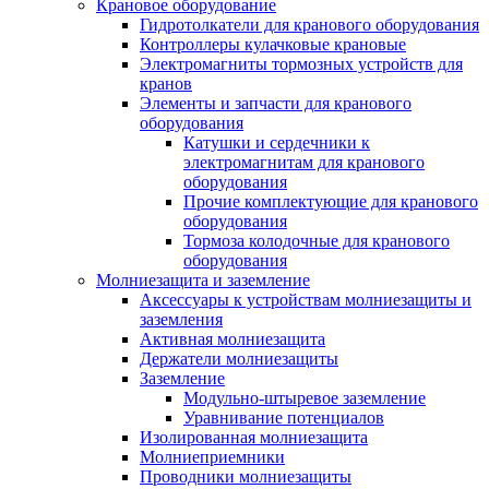
Крановое оборудование
Гидротолкатели для кранового оборудования
Контроллеры кулачковые крановые
Электромагниты тормозных устройств для
кранов
Элементы и запчасти для кранового
оборудования
Катушки и сердечники к
электромагнитам для кранового
оборудования
Прочие комплектующие для кранового
оборудования
Тормоза колодочные для кранового
оборудования
Молниезащита и заземление
Аксессуары к устройствам молниезащиты и
заземления
Активная молниезащита
Держатели молниезащиты
Заземление
Модульно-штыревое заземление
Уравнивание потенциалов
Изолированная молниезащита
Молниеприемники
Проводники молниезащиты