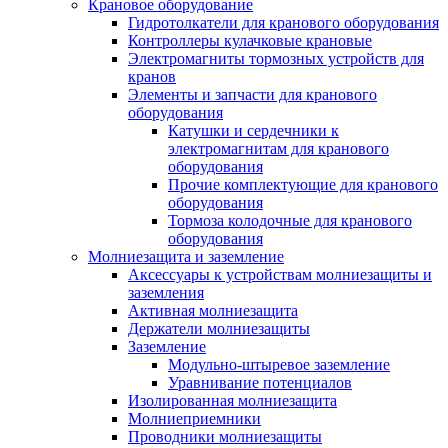
Крановое оборудование
Гидротолкатели для кранового оборудования
Контроллеры кулачковые крановые
Электромагниты тормозных устройств для
кранов
Элементы и запчасти для кранового
оборудования
Катушки и сердечники к
электромагнитам для кранового
оборудования
Прочие комплектующие для кранового
оборудования
Тормоза колодочные для кранового
оборудования
Молниезащита и заземление
Аксессуары к устройствам молниезащиты и
заземления
Активная молниезащита
Держатели молниезащиты
Заземление
Модульно-штыревое заземление
Уравнивание потенциалов
Изолированная молниезащита
Молниеприемники
Проводники молниезащиты