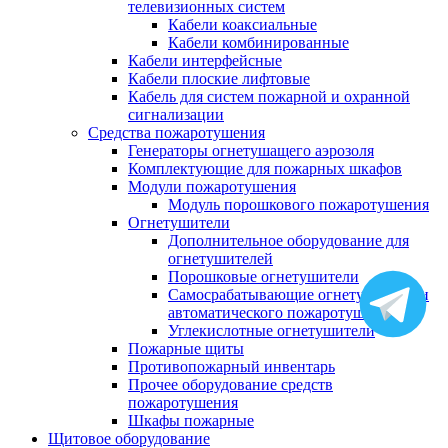
телевизионных систем
Кабели коаксиальные
Кабели комбинированные
Кабели интерфейсные
Кабели плоские лифтовые
Кабель для систем пожарной и охранной
сигнализации
Средства пожаротушения
Генераторы огнетушащего аэрозоля
Комплектующие для пожарных шкафов
Модули пожаротушения
Модуль порошкового пожаротушения
Огнетушители
Дополнительное оборудование для
огнетушителей
Порошковые огнетушители
Самосрабатывающие огнетушители и
автоматического пожаротушения
Углекислотные огнетушители
Пожарные щиты
Противопожарный инвентарь
Прочее оборудование средств
пожаротушения
Шкафы пожарные
Щитовое оборудование