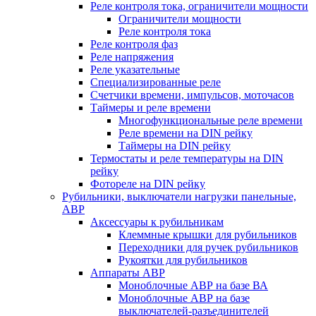
Реле контроля тока, ограничители мощности
Ограничители мощности
Реле контроля тока
Реле контроля фаз
Реле напряжения
Реле указательные
Специализированные реле
Счетчики времени, импульсов, моточасов
Таймеры и реле времени
Многофункциональные реле времени
Реле времени на DIN рейку
Таймеры на DIN рейку
Термостаты и реле температуры на DIN
рейку
Фотореле на DIN рейку
Рубильники, выключатели нагрузки панельные,
АВР
Аксессуары к рубильникам
Клеммные крышки для рубильников
Переходники для ручек рубильников
Рукоятки для рубильников
Аппараты АВР
Моноблочные АВР на базе ВА
Моноблочные АВР на базе
выключателей-разъединителей