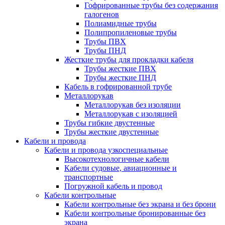
Гофрированные трубы без содержания
галогенов
Полиамидные трубы
Полипропиленовые трубы
Трубы ПВХ
Трубы ПНД
Жесткие трубы для прокладки кабеля
Трубы жесткие ПВХ
Трубы жесткие ПНД
Кабель в гофрированной трубе
Металлорукав
Металлорукав без изоляции
Металлорукав с изоляцией
Трубы гибкие двустенные
Трубы жесткие двустенные
Кабели и провода
Кабели и провода узкоспециальные
Высокотехнологичные кабели
Кабели судовые, авиационные и
транспортные
Погружной кабель и провод
Кабели контрольные
Кабели контрольные без экрана и без брони
Кабели контрольные бронированные без
экрана