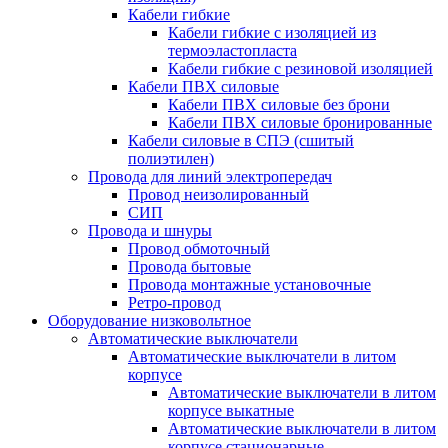
Кабели гибкие
Кабели гибкие с изоляцией из
термоэластопласта
Кабели гибкие с резиновой изоляцией
Кабели ПВХ силовые
Кабели ПВХ силовые без брони
Кабели ПВХ силовые бронированные
Кабели силовые в СПЭ (сшитый
полиэтилен)
Провода для линий электропередач
Провод неизолированный
СИП
Провода и шнуры
Провод обмоточный
Провода бытовые
Провода монтажные установочные
Ретро-провод
Оборудование низковольтное
Автоматические выключатели
Автоматические выключатели в литом
корпусе
Автоматические выключатели в литом
корпусе выкатные
Автоматические выключатели в литом
корпусе стационарные