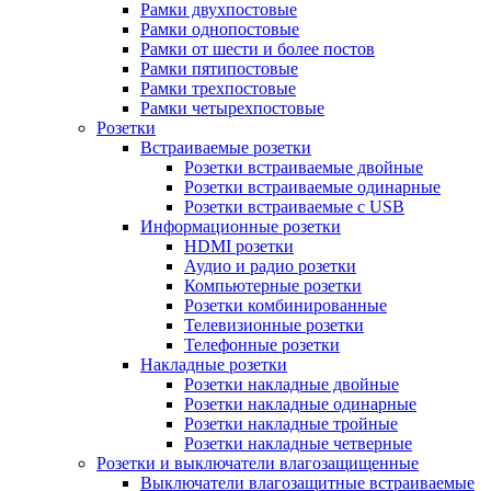
Рамки двухпостовые
Рамки однопостовые
Рамки от шести и более постов
Рамки пятипостовые
Рамки трехпостовые
Рамки четырехпостовые
Розетки
Встраиваемые розетки
Розетки встраиваемые двойные
Розетки встраиваемые одинарные
Розетки встраиваемые с USB
Информационные розетки
HDMI розетки
Аудио и радио розетки
Компьютерные розетки
Розетки комбинированные
Телевизионные розетки
Телефонные розетки
Накладные розетки
Розетки накладные двойные
Розетки накладные одинарные
Розетки накладные тройные
Розетки накладные четверные
Розетки и выключатели влагозащищенные
Выключатели влагозащитные встраиваемые