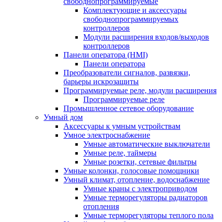
свободнопрограммируемые
Комплектующие и аксессуары
свободнопрограммируемых
контроллеров
Модули расширения входов/выходов
контроллеров
Панели оператора (HMI)
Панели оператора
Преобразователи сигналов, развязки,
барьеры искрозащиты
Программируемые реле, модули расширения
Программируемые реле
Промышленное сетевое оборудование
Умный дом
Аксессуары к умным устройствам
Умное электроснабжение
Умные автоматические выключатели
Умные реле, таймеры
Умные розетки, сетевые фильтры
Умные колонки, голосовые помощники
Умный климат, отопление, водоснабжение
Умные краны с электроприводом
Умные терморегуляторы радиаторов
отопления
Умные терморегуляторы теплого пола