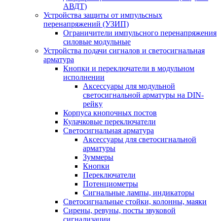
АВДТ)
Устройства защиты от импульсных
перенапряжений (УЗИП)
Ограничители импульсного перенапряжения
силовые модульные
Устройства подачи сигналов и светосигнальная
арматура
Кнопки и переключатели в модульном
исполнении
Аксессуары для модульной
светосигнальной арматуры на DIN-
рейку
Корпуса кнопочных постов
Кулачковые переключатели
Светосигнальная арматура
Аксессуары для светосигнальной
арматуры
Зуммеры
Кнопки
Переключатели
Потенциометры
Сигнальные лампы, индикаторы
Светосигнальные стойки, колонны, маяки
Сирены, ревуны, посты звуковой
сигнализации