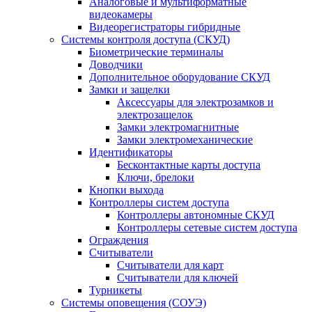
Аналоговые и мультиформатные
видеокамеры
Видеорегистраторы гибридные
Системы контроля доступа (СКУД)
Биометрические терминалы
Доводчики
Дополнительное оборудование СКУД
Замки и защелки
Аксессуары для электрозамков и
электрозащелок
Замки электромагнитные
Замки электромеханические
Идентификаторы
Бесконтактные карты доступа
Ключи, брелоки
Кнопки выхода
Контроллеры систем доступа
Контроллеры автономные СКУД
Контроллеры сетевые систем доступа
Ограждения
Считыватели
Считыватели для карт
Считыватели для ключей
Турникеты
Системы оповещения (СОУЭ)