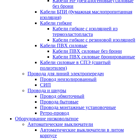
Кабели HF (безгалогеновые) силовые
без брони
Кабели БПИ (бумажная маслопропитанная
изоляция)
Кабели гибкие
Кабели гибкие с изоляцией из
термоэластопласта
Кабели гибкие с резиновой изоляцией
Кабели ПВХ силовые
Кабели ПВХ силовые без брони
Кабели ПВХ силовые бронированные
Кабели силовые в СПЭ (сшитый
полиэтилен)
Провода для линий электропередач
Провод неизолированный
СИП
Провода и шнуры
Провод обмоточный
Провода бытовые
Провода монтажные установочные
Ретро-провод
Оборудование низковольтное
Автоматические выключатели
Автоматические выключатели в литом
корпусе