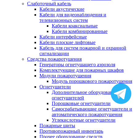
Слаботочный кабель
Кабели акустические
Кабели для видеонаблюдения и
телевизионных систем
Кабели коаксиальные
Кабели комбинированные
Кабели интерфейсные
Кабели плоские лифтовые
Кабель для систем пожарной и охранной
сигнализации
Средства пожаротушения
Генераторы огнетушащего аэрозоля
Комплектующие для пожарных шкафов
Модули пожаротушения
Модуль порошкового пожаротушения
Огнетушители
Дополнительное оборудование для
огнетушителей
Порошковые огнетушители
Самосрабатывающие огнетушители и
автоматического пожаротушения
Углекислотные огнетушители
Пожарные щиты
Противопожарный инвентарь
Прочее оборудование средств