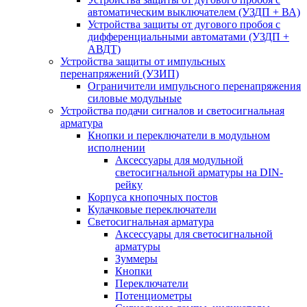
автоматическим выключателем (УЗДП + ВА)
Устройства защиты от дугового пробоя с
дифференциальными автоматами (УЗДП +
АВДТ)
Устройства защиты от импульсных
перенапряжений (УЗИП)
Ограничители импульсного перенапряжения
силовые модульные
Устройства подачи сигналов и светосигнальная
арматура
Кнопки и переключатели в модульном
исполнении
Аксессуары для модульной
светосигнальной арматуры на DIN-
рейку
Корпуса кнопочных постов
Кулачковые переключатели
Светосигнальная арматура
Аксессуары для светосигнальной
арматуры
Зуммеры
Кнопки
Переключатели
Потенциометры