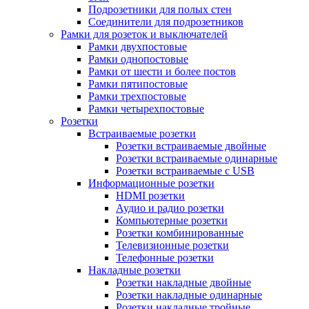
Подрозетники для полых стен
Соединители для подрозетников
Рамки для розеток и выключателей
Рамки двухпостовые
Рамки однопостовые
Рамки от шести и более постов
Рамки пятипостовые
Рамки трехпостовые
Рамки четырехпостовые
Розетки
Встраиваемые розетки
Розетки встраиваемые двойные
Розетки встраиваемые одинарные
Розетки встраиваемые с USB
Информационные розетки
HDMI розетки
Аудио и радио розетки
Компьютерные розетки
Розетки комбинированные
Телевизионные розетки
Телефонные розетки
Накладные розетки
Розетки накладные двойные
Розетки накладные одинарные
Розетки накладные тройные