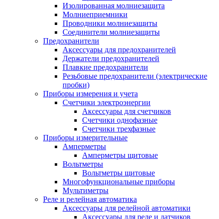
Изолированная молниезащита
Молниеприемники
Проводники молниезащиты
Соединители молниезащиты
Предохранители
Аксессуары для предохранителей
Держатели предохранителей
Плавкие предохранители
Резьбовые предохранители (электрические
пробки)
Приборы измерения и учета
Счетчики электроэнергии
Аксессуары для счетчиков
Счетчики однофазные
Счетчики трехфазные
Приборы измерительные
Амперметры
Амперметры щитовые
Вольтметры
Вольтметры щитовые
Многофункциональные приборы
Мультиметры
Реле и релейная автоматика
Аксессуары для релейной автоматики
Аксессуары для реле и датчиков