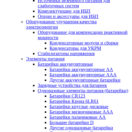
Источники резервного питания для
слаботочных систем
Комплектующие для ИБП
Опции и аксессуары для ИБП
Оборудование улучшения качества
электроэнергии
Оборудование для компенсации реактивной
мощности
Конденсаторные модули и сборки
Конденсаторы для УКРМ
Стабилизаторы напряжения
Элементы питания
Батарейки аккумуляторные
Батарейки аккумуляторные АА
Батарейки аккумуляторные ААА
Другие аккумуляторные батарейки
Зарядные устройства для батареек
Одноразовые элементы питания (батарейки)
Батарейки CR123
Батарейки Крона 6LR61
Батарейки круглые дисковые
Батарейки мизинчиковые ААА
Батарейки пальчиковые АА
Большие батарейки D
Другие одноразовые батарейки