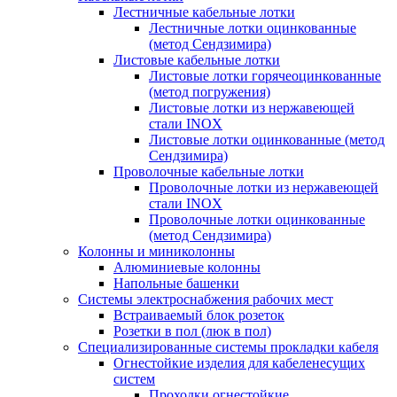
Лестничные кабельные лотки
Лестничные лотки оцинкованные
(метод Сендзимира)
Листовые кабельные лотки
Листовые лотки горячеоцинкованные
(метод погружения)
Листовые лотки из нержавеющей
стали INOX
Листовые лотки оцинкованные (метод
Сендзимира)
Проволочные кабельные лотки
Проволочные лотки из нержавеющей
стали INOX
Проволочные лотки оцинкованные
(метод Сендзимира)
Колонны и миниколонны
Алюминиевые колонны
Напольные башенки
Системы электроснабжения рабочих мест
Встраиваемый блок розеток
Розетки в пол (люк в пол)
Специализированные системы прокладки кабеля
Огнестойкие изделия для кабеленесущих
систем
Проходки огнестойкие