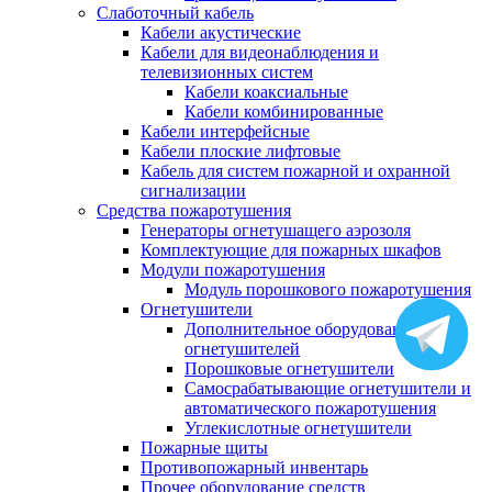
Слаботочный кабель
Кабели акустические
Кабели для видеонаблюдения и
телевизионных систем
Кабели коаксиальные
Кабели комбинированные
Кабели интерфейсные
Кабели плоские лифтовые
Кабель для систем пожарной и охранной
сигнализации
Средства пожаротушения
Генераторы огнетушащего аэрозоля
Комплектующие для пожарных шкафов
Модули пожаротушения
Модуль порошкового пожаротушения
Огнетушители
Дополнительное оборудование для
огнетушителей
Порошковые огнетушители
Самосрабатывающие огнетушители и
автоматического пожаротушения
Углекислотные огнетушители
Пожарные щиты
Противопожарный инвентарь
Прочее оборудование средств