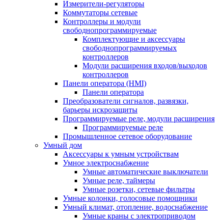
Измерители-регуляторы
Коммутаторы сетевые
Контроллеры и модули
свободнопрограммируемые
Комплектующие и аксессуары
свободнопрограммируемых
контроллеров
Модули расширения входов/выходов
контроллеров
Панели оператора (HMI)
Панели оператора
Преобразователи сигналов, развязки,
барьеры искрозащиты
Программируемые реле, модули расширения
Программируемые реле
Промышленное сетевое оборудование
Умный дом
Аксессуары к умным устройствам
Умное электроснабжение
Умные автоматические выключатели
Умные реле, таймеры
Умные розетки, сетевые фильтры
Умные колонки, голосовые помощники
Умный климат, отопление, водоснабжение
Умные краны с электроприводом