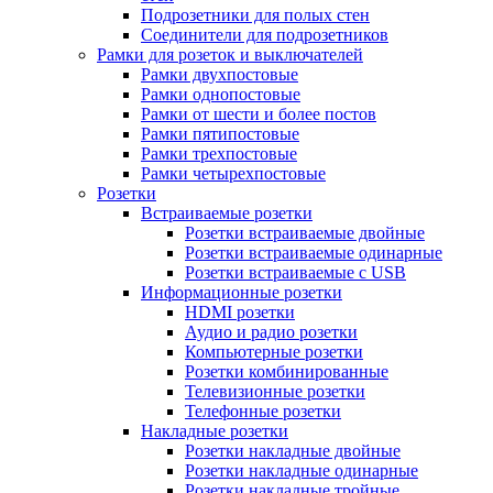
Подрозетники для полых стен
Соединители для подрозетников
Рамки для розеток и выключателей
Рамки двухпостовые
Рамки однопостовые
Рамки от шести и более постов
Рамки пятипостовые
Рамки трехпостовые
Рамки четырехпостовые
Розетки
Встраиваемые розетки
Розетки встраиваемые двойные
Розетки встраиваемые одинарные
Розетки встраиваемые с USB
Информационные розетки
HDMI розетки
Аудио и радио розетки
Компьютерные розетки
Розетки комбинированные
Телевизионные розетки
Телефонные розетки
Накладные розетки
Розетки накладные двойные
Розетки накладные одинарные
Розетки накладные тройные