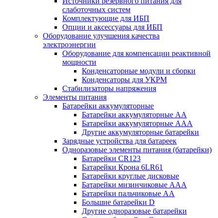
Источники резервного питания для
слаботочных систем
Комплектующие для ИБП
Опции и аксессуары для ИБП
Оборудование улучшения качества
электроэнергии
Оборудование для компенсации реактивной
мощности
Конденсаторные модули и сборки
Конденсаторы для УКРМ
Стабилизаторы напряжения
Элементы питания
Батарейки аккумуляторные
Батарейки аккумуляторные АА
Батарейки аккумуляторные ААА
Другие аккумуляторные батарейки
Зарядные устройства для батареек
Одноразовые элементы питания (батарейки)
Батарейки CR123
Батарейки Крона 6LR61
Батарейки круглые дисковые
Батарейки мизинчиковые ААА
Батарейки пальчиковые АА
Большие батарейки D
Другие одноразовые батарейки