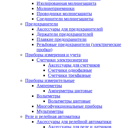
Изолированная молниезащита
Молниеприемники
Проводники молниезащиты
Соединители молниезащиты
Предохранители
Аксессуары для предохранителей
Держатели предохранителей
Плавкие предохранители
Резьбовые предохранители (электрические
пробки)
Приборы измерения и учета
Счетчики электроэнергии
Аксессуары для счетчиков
Счетчики однофазные
Счетчики трехфазные
Приборы измерительные
Амперметры
Амперметры щитовые
Вольтметры
Вольтметры щитовые
Многофункциональные приборы
Мультиметры
Реле и релейная автоматика
Аксессуары для релейной автоматики
Аксессуары для реле и датчиков