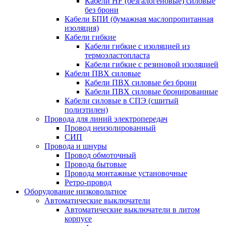
Кабели HF (безгалогеновые) силовые
без брони
Кабели БПИ (бумажная маслопропитанная
изоляция)
Кабели гибкие
Кабели гибкие с изоляцией из
термоэластопласта
Кабели гибкие с резиновой изоляцией
Кабели ПВХ силовые
Кабели ПВХ силовые без брони
Кабели ПВХ силовые бронированные
Кабели силовые в СПЭ (сшитый
полиэтилен)
Провода для линий электропередач
Провод неизолированный
СИП
Провода и шнуры
Провод обмоточный
Провода бытовые
Провода монтажные установочные
Ретро-провод
Оборудование низковольтное
Автоматические выключатели
Автоматические выключатели в литом
корпусе