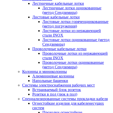
Лестничные кабельные лотки
Лестничные лотки оцинкованные
(метод Сендзимира)
Листовые кабельные лотки
Листовые лотки горячеоцинкованные
(метод погружения)
Листовые лотки из нержавеющей
стали INOX
Листовые лотки оцинкованные (метод
Сендзимира)
Проволочные кабельные лотки
Проволочные лотки из нержавеющей
стали INOX
Проволочные лотки оцинкованные
(метод Сендзимира)
Колонны и миниколонны
Алюминиевые колонны
Напольные башенки
Системы электроснабжения рабочих мест
Встраиваемый блок розеток
Розетки в пол (люк в пол)
Специализированные системы прокладки кабеля
Огнестойкие изделия для кабеленесущих
систем
Проходки огнестойкие