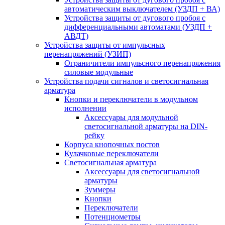
автоматическим выключателем (УЗДП + ВА)
Устройства защиты от дугового пробоя с
дифференциальными автоматами (УЗДП +
АВДТ)
Устройства защиты от импульсных
перенапряжений (УЗИП)
Ограничители импульсного перенапряжения
силовые модульные
Устройства подачи сигналов и светосигнальная
арматура
Кнопки и переключатели в модульном
исполнении
Аксессуары для модульной
светосигнальной арматуры на DIN-
рейку
Корпуса кнопочных постов
Кулачковые переключатели
Светосигнальная арматура
Аксессуары для светосигнальной
арматуры
Зуммеры
Кнопки
Переключатели
Потенциометры