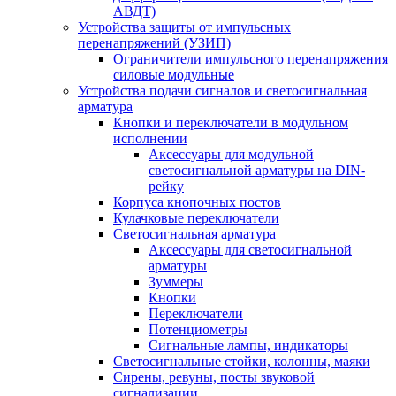
АВДТ)
Устройства защиты от импульсных
перенапряжений (УЗИП)
Ограничители импульсного перенапряжения
силовые модульные
Устройства подачи сигналов и светосигнальная
арматура
Кнопки и переключатели в модульном
исполнении
Аксессуары для модульной
светосигнальной арматуры на DIN-
рейку
Корпуса кнопочных постов
Кулачковые переключатели
Светосигнальная арматура
Аксессуары для светосигнальной
арматуры
Зуммеры
Кнопки
Переключатели
Потенциометры
Сигнальные лампы, индикаторы
Светосигнальные стойки, колонны, маяки
Сирены, ревуны, посты звуковой
сигнализации