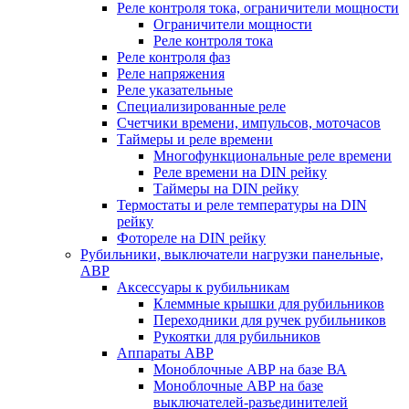
Реле контроля тока, ограничители мощности
Ограничители мощности
Реле контроля тока
Реле контроля фаз
Реле напряжения
Реле указательные
Специализированные реле
Счетчики времени, импульсов, моточасов
Таймеры и реле времени
Многофункциональные реле времени
Реле времени на DIN рейку
Таймеры на DIN рейку
Термостаты и реле температуры на DIN
рейку
Фотореле на DIN рейку
Рубильники, выключатели нагрузки панельные,
АВР
Аксессуары к рубильникам
Клеммные крышки для рубильников
Переходники для ручек рубильников
Рукоятки для рубильников
Аппараты АВР
Моноблочные АВР на базе ВА
Моноблочные АВР на базе
выключателей-разъединителей