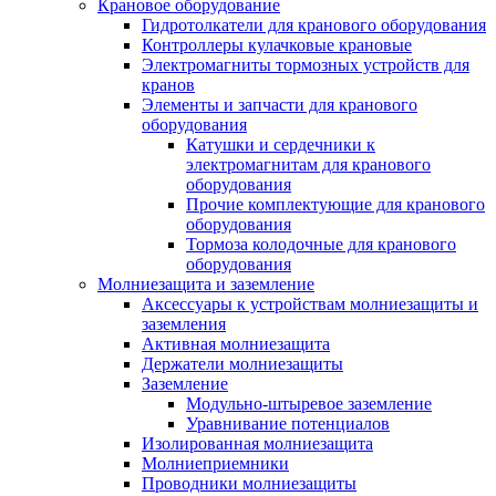
Крановое оборудование
Гидротолкатели для кранового оборудования
Контроллеры кулачковые крановые
Электромагниты тормозных устройств для
кранов
Элементы и запчасти для кранового
оборудования
Катушки и сердечники к
электромагнитам для кранового
оборудования
Прочие комплектующие для кранового
оборудования
Тормоза колодочные для кранового
оборудования
Молниезащита и заземление
Аксессуары к устройствам молниезащиты и
заземления
Активная молниезащита
Держатели молниезащиты
Заземление
Модульно-штыревое заземление
Уравнивание потенциалов
Изолированная молниезащита
Молниеприемники
Проводники молниезащиты