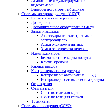
Аналоговые и мультиформатные
видеокамеры
Видеорегистраторы гибридные
Системы контроля доступа (СКУД)
Биометрические терминалы
Доводчики
Дополнительное оборудование СКУД
Замки и защелки
Аксессуары для электрозамков и
электрозащелок
Замки электромагнитные
Замки электромеханические
Идентификаторы
Бесконтактные карты доступа
Ключи, брелоки
Кнопки выхода
Контроллеры систем доступа
Контроллеры автономные СКУД
Контроллеры сетевые систем доступа
Ограждения
Считыватели
Считыватели для карт
Считыватели для ключей
Турникеты
Системы оповещения (СОУЭ)