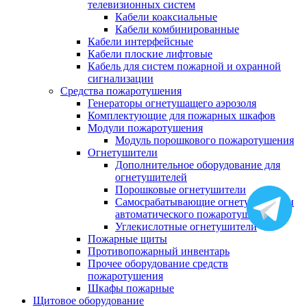
телевизионных систем
Кабели коаксиальные
Кабели комбинированные
Кабели интерфейсные
Кабели плоские лифтовые
Кабель для систем пожарной и охранной
сигнализации
Средства пожаротушения
Генераторы огнетушащего аэрозоля
Комплектующие для пожарных шкафов
Модули пожаротушения
Модуль порошкового пожаротушения
Огнетушители
Дополнительное оборудование для
огнетушителей
Порошковые огнетушители
Самосрабатывающие огнетушители и
автоматического пожаротушения
Углекислотные огнетушители
Пожарные щиты
Противопожарный инвентарь
Прочее оборудование средств
пожаротушения
Шкафы пожарные
Щитовое оборудование