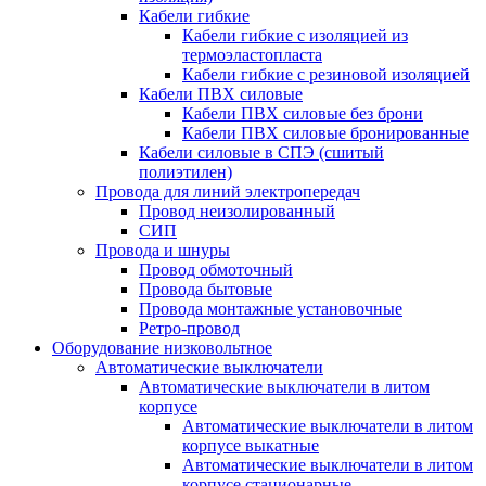
Кабели гибкие
Кабели гибкие с изоляцией из
термоэластопласта
Кабели гибкие с резиновой изоляцией
Кабели ПВХ силовые
Кабели ПВХ силовые без брони
Кабели ПВХ силовые бронированные
Кабели силовые в СПЭ (сшитый
полиэтилен)
Провода для линий электропередач
Провод неизолированный
СИП
Провода и шнуры
Провод обмоточный
Провода бытовые
Провода монтажные установочные
Ретро-провод
Оборудование низковольтное
Автоматические выключатели
Автоматические выключатели в литом
корпусе
Автоматические выключатели в литом
корпусе выкатные
Автоматические выключатели в литом
корпусе стационарные