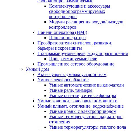
свободнопрограммируемые
Комплектующие и аксессуары
свободнопрограммируемых
контроллеров
Модули расширения входов/выходов
контроллеров
Панели оператора (HMI)
Панели оператора
Преобразователи сигналов, развязки,
барьеры искрозащиты
Программируемые реле, модули расширения
Программируемые реле
Промышленное сетевое оборудование
Умный дом
Аксессуары к умным устройствам
Умное электроснабжение
Умные автоматические выключатели
Умные реле, таймеры
Умные розетки, сетевые фильтры
Умные колонки, голосовые помощники
Умный климат, отопление, водоснабжение
Умные краны с электроприводом
Умные терморегуляторы радиаторов
отопления
Умные терморегуляторы теплого пола