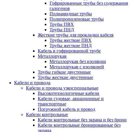
Гофрированные трубы без содержания
галогенов
Полиамидные трубы
Полипропиленовые трубы
Трубы ПВХ
Трубы ПНД
Жесткие трубы для прокладки кабеля
Трубы жесткие ПВХ
Трубы жесткие ПНД
Кабель в гофрированной трубе
Металлорукав
Металлорукав без изоляции
Металлорукав с изоляцией
Трубы гибкие двустенные
Трубы жесткие двустенные
Кабели и провода
Кабели и провода узкоспециальные
Высокотехнологичные кабели
Кабели судовые, авиационные и
транспортные
Погружной кабель и провод
Кабели контрольные
Кабели контрольные без экрана и без брони
Кабели контрольные бронированные без
экрана