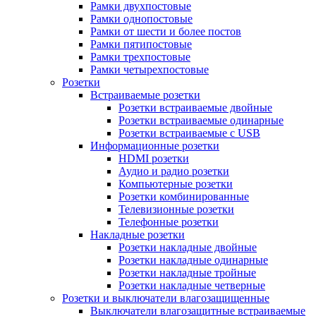
Рамки двухпостовые
Рамки однопостовые
Рамки от шести и более постов
Рамки пятипостовые
Рамки трехпостовые
Рамки четырехпостовые
Розетки
Встраиваемые розетки
Розетки встраиваемые двойные
Розетки встраиваемые одинарные
Розетки встраиваемые с USB
Информационные розетки
HDMI розетки
Аудио и радио розетки
Компьютерные розетки
Розетки комбинированные
Телевизионные розетки
Телефонные розетки
Накладные розетки
Розетки накладные двойные
Розетки накладные одинарные
Розетки накладные тройные
Розетки накладные четверные
Розетки и выключатели влагозащищенные
Выключатели влагозащитные встраиваемые