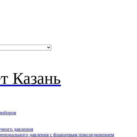
риборов
очного давления
еренциального давления с фланцевым присоединением