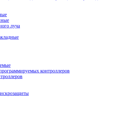
ные
нные
ного луча
акладные
уемые
программируемых контроллеров
нтроллеров
ы искрозащиты