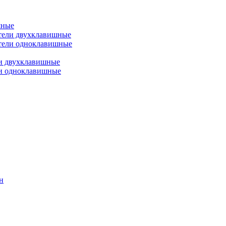
шные
тели двухклавишные
тели одноклавишные
и двухклавишные
ли одноклавишные
н