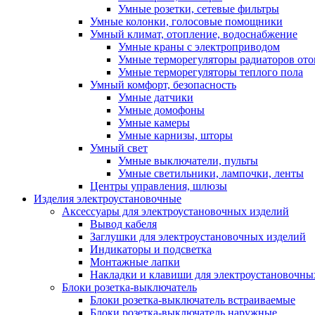
Умные розетки, сетевые фильтры
Умные колонки, голосовые помощники
Умный климат, отопление, водоснабжение
Умные краны с электроприводом
Умные терморегуляторы радиаторов от
Умные терморегуляторы теплого пола
Умный комфорт, безопасность
Умные датчики
Умные домофоны
Умные камеры
Умные карнизы, шторы
Умный свет
Умные выключатели, пульты
Умные светильники, лампочки, ленты
Центры управления, шлюзы
Изделия электроустановочные
Аксессуары для электроустановочных изделий
Вывод кабеля
Заглушки для электроустановочных изделий
Индикаторы и подсветка
Монтажные лапки
Накладки и клавиши для электроустановочны
Блоки розетка-выключатель
Блоки розетка-выключатель встраиваемые
Блоки розетка-выключатель наружные