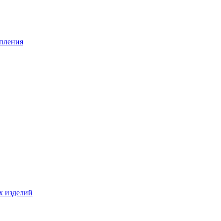
опления
х изделий