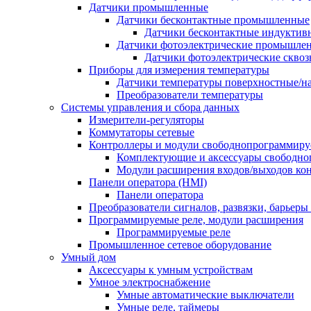
Датчики промышленные
Датчики бесконтактные промышленные
Датчики бесконтактные индуктив
Датчики фотоэлектрические промышле
Датчики фотоэлектрические сквоз
Приборы для измерения температуры
Датчики температуры поверхностные/н
Преобразователи температуры
Системы управления и сбора данных
Измерители-регуляторы
Коммутаторы сетевые
Контроллеры и модули свободнопрограммир
Комплектующие и аксессуары свободно
Модули расширения входов/выходов ко
Панели оператора (HMI)
Панели оператора
Преобразователи сигналов, развязки, барьер
Программируемые реле, модули расширения
Программируемые реле
Промышленное сетевое оборудование
Умный дом
Аксессуары к умным устройствам
Умное электроснабжение
Умные автоматические выключатели
Умные реле, таймеры