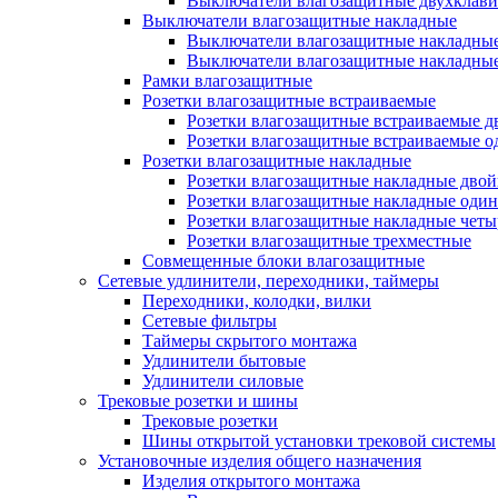
Выключатели влагозащитные двухклав
Выключатели влагозащитные накладные
Выключатели влагозащитные накладны
Выключатели влагозащитные накладны
Рамки влагозащитные
Розетки влагозащитные встраиваемые
Розетки влагозащитные встраиваемые 
Розетки влагозащитные встраиваемые 
Розетки влагозащитные накладные
Розетки влагозащитные накладные дво
Розетки влагозащитные накладные оди
Розетки влагозащитные накладные чет
Розетки влагозащитные трехместные
Совмещенные блоки влагозащитные
Сетевые удлинители, переходники, таймеры
Переходники, колодки, вилки
Сетевые фильтры
Таймеры скрытого монтажа
Удлинители бытовые
Удлинители силовые
Трековые розетки и шины
Трековые розетки
Шины открытой установки трековой системы
Установочные изделия общего назначения
Изделия открытого монтажа