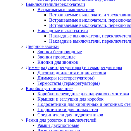
Выключатели/переключатели
Встраиваемые выключатели
Встраиваемые выключатели трехклави
Встраиваемые выключатели, переключа
Встраиваемые выключатели, переключа
Накладные выключатели
Накладные выключатели, переключател
Накладные выключатели, переключате
Дверные звонки
Звонки беспроводные
Звонки проводные
Кнопки для звонков
Диммеры (светорегуляторы) и терморегуляторы
Датчики движения и присутствия
Диммеры (светорегуляторы)
Термостаты (терморегуляторы)
Коробки установочные
Коробки переходные для наружного монтажа
Крышки и заглушки для коробок
Подрозетники для кирпичных и бетонных сте
Подрозетники для полых стен
Соединители для подрозетников
Рамки для розеток и выключателей
Рамки двухпостовые
Рамки однопостовые