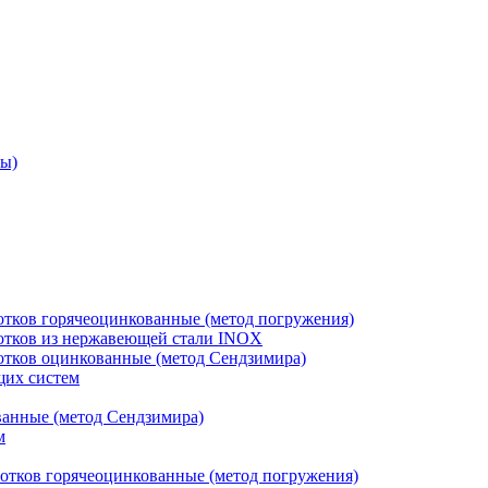
ры)
отков горячеоцинкованные (метод погружения)
лотков из нержавеющей стали INOX
лотков оцинкованные (метод Сендзимира)
щих систем
ванные (метод Сендзимира)
м
отков горячеоцинкованные (метод погружения)