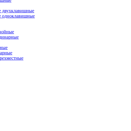
ишные
е двухклавишные
е одноклавишные
двойные
одинарные
йные
нарные
ырехместные