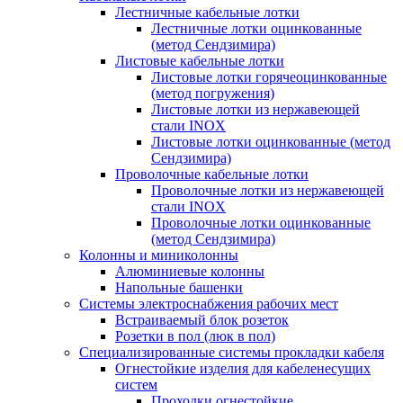
Лестничные кабельные лотки
Лестничные лотки оцинкованные
(метод Сендзимира)
Листовые кабельные лотки
Листовые лотки горячеоцинкованные
(метод погружения)
Листовые лотки из нержавеющей
стали INOX
Листовые лотки оцинкованные (метод
Сендзимира)
Проволочные кабельные лотки
Проволочные лотки из нержавеющей
стали INOX
Проволочные лотки оцинкованные
(метод Сендзимира)
Колонны и миниколонны
Алюминиевые колонны
Напольные башенки
Системы электроснабжения рабочих мест
Встраиваемый блок розеток
Розетки в пол (люк в пол)
Специализированные системы прокладки кабеля
Огнестойкие изделия для кабеленесущих
систем
Проходки огнестойкие