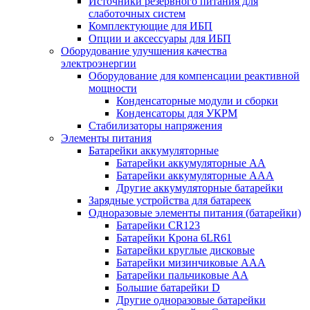
Источники резервного питания для
слаботочных систем
Комплектующие для ИБП
Опции и аксессуары для ИБП
Оборудование улучшения качества
электроэнергии
Оборудование для компенсации реактивной
мощности
Конденсаторные модули и сборки
Конденсаторы для УКРМ
Стабилизаторы напряжения
Элементы питания
Батарейки аккумуляторные
Батарейки аккумуляторные АА
Батарейки аккумуляторные ААА
Другие аккумуляторные батарейки
Зарядные устройства для батареек
Одноразовые элементы питания (батарейки)
Батарейки CR123
Батарейки Крона 6LR61
Батарейки круглые дисковые
Батарейки мизинчиковые ААА
Батарейки пальчиковые АА
Большие батарейки D
Другие одноразовые батарейки