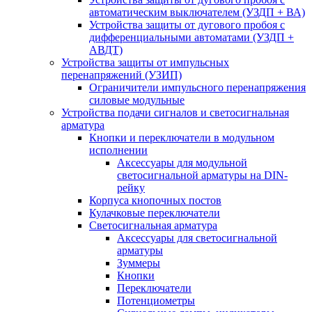
автоматическим выключателем (УЗДП + ВА)
Устройства защиты от дугового пробоя с
дифференциальными автоматами (УЗДП +
АВДТ)
Устройства защиты от импульсных
перенапряжений (УЗИП)
Ограничители импульсного перенапряжения
силовые модульные
Устройства подачи сигналов и светосигнальная
арматура
Кнопки и переключатели в модульном
исполнении
Аксессуары для модульной
светосигнальной арматуры на DIN-
рейку
Корпуса кнопочных постов
Кулачковые переключатели
Светосигнальная арматура
Аксессуары для светосигнальной
арматуры
Зуммеры
Кнопки
Переключатели
Потенциометры