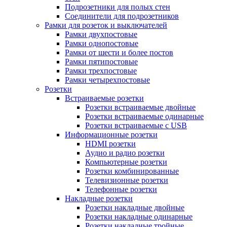
Подрозетники для полых стен
Соединители для подрозетников
Рамки для розеток и выключателей
Рамки двухпостовые
Рамки однопостовые
Рамки от шести и более постов
Рамки пятипостовые
Рамки трехпостовые
Рамки четырехпостовые
Розетки
Встраиваемые розетки
Розетки встраиваемые двойные
Розетки встраиваемые одинарные
Розетки встраиваемые с USB
Информационные розетки
HDMI розетки
Аудио и радио розетки
Компьютерные розетки
Розетки комбинированные
Телевизионные розетки
Телефонные розетки
Накладные розетки
Розетки накладные двойные
Розетки накладные одинарные
Розетки накладные тройные