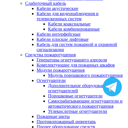
Слаботочный кабель
Кабели акустические
Кабели для видеонаблюдения и
телевизионных систем
Кабели коаксиальные
Кабели комбинированные
Кабели интерфейсные
Кабели плоские лифтовые
Кабель для систем пожарной и охранной
сигнализации
Средства пожаротушения
Генераторы огнетушащего аэрозоля
Комплектующие для пожарных шкафов
Модули пожаротушения
Модуль порошкового пожаротушения
Огнетушители
Дополнительное оборудование для
огнетушителей
Порошковые огнетушители
Самосрабатывающие огнетушители и
автоматического пожаротушения
Углекислотные огнетушители
Пожарные щиты
Противопожарный инвентарь
Прочее оборудование средств