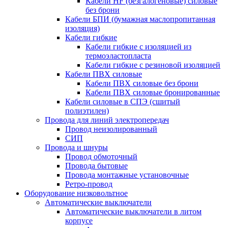
Кабели HF (безгалогеновые) силовые
без брони
Кабели БПИ (бумажная маслопропитанная
изоляция)
Кабели гибкие
Кабели гибкие с изоляцией из
термоэластопласта
Кабели гибкие с резиновой изоляцией
Кабели ПВХ силовые
Кабели ПВХ силовые без брони
Кабели ПВХ силовые бронированные
Кабели силовые в СПЭ (сшитый
полиэтилен)
Провода для линий электропередач
Провод неизолированный
СИП
Провода и шнуры
Провод обмоточный
Провода бытовые
Провода монтажные установочные
Ретро-провод
Оборудование низковольтное
Автоматические выключатели
Автоматические выключатели в литом
корпусе