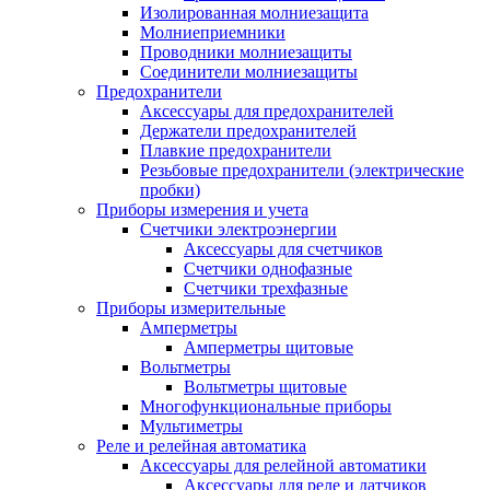
Изолированная молниезащита
Молниеприемники
Проводники молниезащиты
Соединители молниезащиты
Предохранители
Аксессуары для предохранителей
Держатели предохранителей
Плавкие предохранители
Резьбовые предохранители (электрические
пробки)
Приборы измерения и учета
Счетчики электроэнергии
Аксессуары для счетчиков
Счетчики однофазные
Счетчики трехфазные
Приборы измерительные
Амперметры
Амперметры щитовые
Вольтметры
Вольтметры щитовые
Многофункциональные приборы
Мультиметры
Реле и релейная автоматика
Аксессуары для релейной автоматики
Аксессуары для реле и датчиков