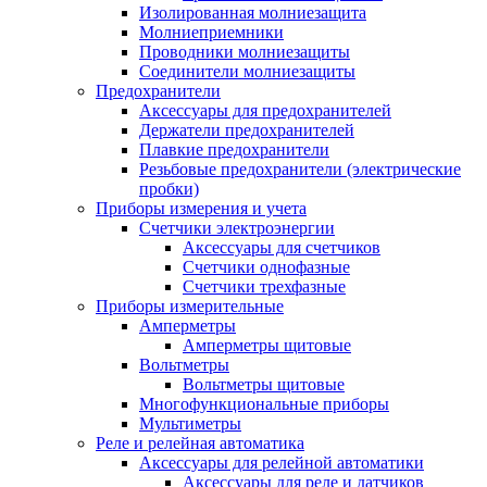
Изолированная молниезащита
Молниеприемники
Проводники молниезащиты
Соединители молниезащиты
Предохранители
Аксессуары для предохранителей
Держатели предохранителей
Плавкие предохранители
Резьбовые предохранители (электрические
пробки)
Приборы измерения и учета
Счетчики электроэнергии
Аксессуары для счетчиков
Счетчики однофазные
Счетчики трехфазные
Приборы измерительные
Амперметры
Амперметры щитовые
Вольтметры
Вольтметры щитовые
Многофункциональные приборы
Мультиметры
Реле и релейная автоматика
Аксессуары для релейной автоматики
Аксессуары для реле и датчиков