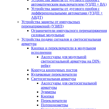
автоматическим выключателем (УЗДП + ВА)
Устройства защиты от дугового пробоя с
дифференциальными автоматами (УЗДП +
АВДТ)
Устройства защиты от импульсных
перенапряжений (УЗИП)
Ограничители импульсного перенапряжения
силовые модульные
Устройства подачи сигналов и светосигнальная
арматура
Кнопки и переключатели в модульном
исполнении
Аксессуары для модульной
светосигнальной арматуры на DIN-
рейку
Корпуса кнопочных постов
Кулачковые переключатели
Светосигнальная арматура
Аксессуары для светосигнальной
арматуры
Зуммеры
Кнопки
Переключатели
Потенциометры