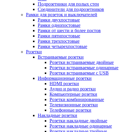
Подрозетники для полых стен
Соединители для подрозетников
Рамки для розеток и выключателей
Рамки двухпостовые
Рамки однопостовые
Рамки от шести и более постов
Рамки пятипостовые
Рамки трехпостовые
Рамки четырехпостовые
Розетки
Встраиваемые розетки
Розетки встраиваемые двойные
Розетки встраиваемые одинарные
Розетки встраиваемые с USB
Информационные розетки
HDMI розетки
Аудио и радио розетки
Компьютерные розетки
Розетки комбинированные
Телевизионные розетки
Телефонные розетки
Накладные розетки
Розетки накладные двойные
Розетки накладные одинарные
Розетки накладные тройные