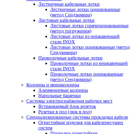
Лестничные кабельные лотки
Лестничные лотки оцинкованные
(метод Сендзимира)
Листовые кабельные лотки
Листовые лотки горячеоцинкованные
(метод погружения)
Листовые лотки из нержавеющей
стали INOX
Листовые лотки оцинкованные (метод
Сендзимира)
Проволочные кабельные лотки
Проволочные лотки из нержавеющей
стали INOX
Проволочные лотки оцинкованные
(метод Сендзимира)
Колонны и миниколонны
Алюминиевые колонны
Напольные башенки
Системы электроснабжения рабочих мест
Встраиваемый блок розеток
Розетки в пол (люк в пол)
Специализированные системы прокладки кабеля
Огнестойкие изделия для кабеленесущих
систем
Проходки огнестойкие