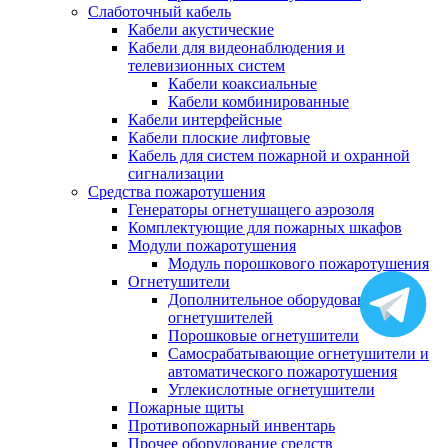
Слаботочный кабель
Кабели акустические
Кабели для видеонаблюдения и
телевизионных систем
Кабели коаксиальные
Кабели комбинированные
Кабели интерфейсные
Кабели плоские лифтовые
Кабель для систем пожарной и охранной
сигнализации
Средства пожаротушения
Генераторы огнетушащего аэрозоля
Комплектующие для пожарных шкафов
Модули пожаротушения
Модуль порошкового пожаротушения
Огнетушители
Дополнительное оборудование для
огнетушителей
Порошковые огнетушители
Самосрабатывающие огнетушители и
автоматического пожаротушения
Углекислотные огнетушители
Пожарные щиты
Противопожарный инвентарь
Прочее оборудование средств