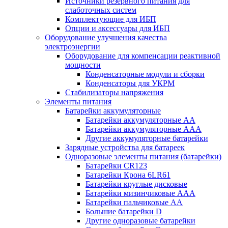
Источники резервного питания для
слаботочных систем
Комплектующие для ИБП
Опции и аксессуары для ИБП
Оборудование улучшения качества
электроэнергии
Оборудование для компенсации реактивной
мощности
Конденсаторные модули и сборки
Конденсаторы для УКРМ
Стабилизаторы напряжения
Элементы питания
Батарейки аккумуляторные
Батарейки аккумуляторные АА
Батарейки аккумуляторные ААА
Другие аккумуляторные батарейки
Зарядные устройства для батареек
Одноразовые элементы питания (батарейки)
Батарейки CR123
Батарейки Крона 6LR61
Батарейки круглые дисковые
Батарейки мизинчиковые ААА
Батарейки пальчиковые АА
Большие батарейки D
Другие одноразовые батарейки