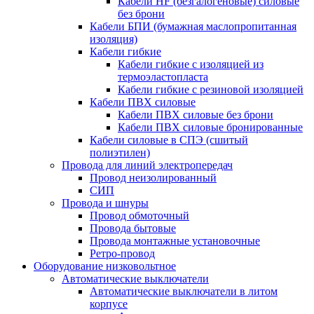
Кабели HF (безгалогеновые) силовые
без брони
Кабели БПИ (бумажная маслопропитанная
изоляция)
Кабели гибкие
Кабели гибкие с изоляцией из
термоэластопласта
Кабели гибкие с резиновой изоляцией
Кабели ПВХ силовые
Кабели ПВХ силовые без брони
Кабели ПВХ силовые бронированные
Кабели силовые в СПЭ (сшитый
полиэтилен)
Провода для линий электропередач
Провод неизолированный
СИП
Провода и шнуры
Провод обмоточный
Провода бытовые
Провода монтажные установочные
Ретро-провод
Оборудование низковольтное
Автоматические выключатели
Автоматические выключатели в литом
корпусе