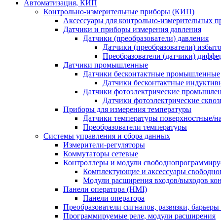
Автоматизация, КИП
Контрольно-измерительные приборы (КИП)
Аксессуары для контрольно-измерительных п
Датчики и приборы измерения давления
Датчики (преобразователи) давления
Датчики (преобразователи) избыт
Преобразователи (датчики) дифф
Датчики промышленные
Датчики бесконтактные промышленные
Датчики бесконтактные индуктив
Датчики фотоэлектрические промышле
Датчики фотоэлектрические сквоз
Приборы для измерения температуры
Датчики температуры поверхностные/н
Преобразователи температуры
Системы управления и сбора данных
Измерители-регуляторы
Коммутаторы сетевые
Контроллеры и модули свободнопрограммир
Комплектующие и аксессуары свободно
Модули расширения входов/выходов ко
Панели оператора (HMI)
Панели оператора
Преобразователи сигналов, развязки, барьер
Программируемые реле, модули расширения