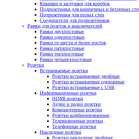
Крышки и заглушки для коробок
Подрозетники для кирпичных и бетонных сте
Подрозетники для полых стен
Соединители для подрозетников
Рамки для розеток и выключателей
Рамки двухпостовые
Рамки однопостовые
Рамки от шести и более постов
Рамки пятипостовые
Рамки трехпостовые
Рамки четырехпостовые
Розетки
Встраиваемые розетки
Розетки встраиваемые двойные
Розетки встраиваемые одинарные
Розетки встраиваемые с USB
Информационные розетки
HDMI розетки
Аудио и радио розетки
Компьютерные розетки
Розетки комбинированные
Телевизионные розетки
Телефонные розетки
Накладные розетки
Розетки накладные двойные