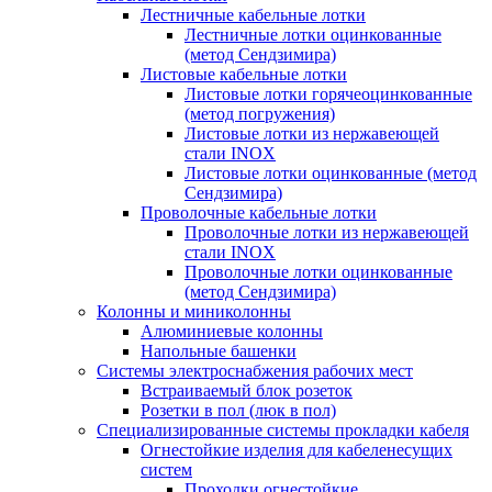
Лестничные кабельные лотки
Лестничные лотки оцинкованные
(метод Сендзимира)
Листовые кабельные лотки
Листовые лотки горячеоцинкованные
(метод погружения)
Листовые лотки из нержавеющей
стали INOX
Листовые лотки оцинкованные (метод
Сендзимира)
Проволочные кабельные лотки
Проволочные лотки из нержавеющей
стали INOX
Проволочные лотки оцинкованные
(метод Сендзимира)
Колонны и миниколонны
Алюминиевые колонны
Напольные башенки
Системы электроснабжения рабочих мест
Встраиваемый блок розеток
Розетки в пол (люк в пол)
Специализированные системы прокладки кабеля
Огнестойкие изделия для кабеленесущих
систем
Проходки огнестойкие