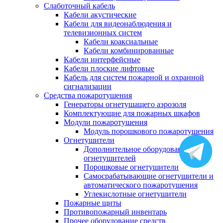
Слаботочный кабель
Кабели акустические
Кабели для видеонаблюдения и
телевизионных систем
Кабели коаксиальные
Кабели комбинированные
Кабели интерфейсные
Кабели плоские лифтовые
Кабель для систем пожарной и охранной
сигнализации
Средства пожаротушения
Генераторы огнетушащего аэрозоля
Комплектующие для пожарных шкафов
Модули пожаротушения
Модуль порошкового пожаротушения
Огнетушители
Дополнительное оборудование для
огнетушителей
Порошковые огнетушители
Самосрабатывающие огнетушители и
автоматического пожаротушения
Углекислотные огнетушители
Пожарные щиты
Противопожарный инвентарь
Прочее оборудование средств