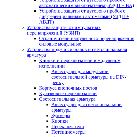
автоматическим выключателем (УЗДП + ВА)
Устройства защиты от дугового пробоя с
дифференциальными автоматами (УЗДП +
АВДТ)
Устройства защиты от импульсных
перенапряжений (УЗИП)
Ограничители импульсного перенапряжения
силовые модульные
Устройства подачи сигналов и светосигнальная
арматура
Кнопки и переключатели в модульном
исполнении
Аксессуары для модульной
светосигнальной арматуры на DIN-
рейку
Корпуса кнопочных постов
Кулачковые переключатели
Светосигнальная арматура
Аксессуары для светосигнальной
арматуры
Зуммеры
Кнопки
Переключатели
Потенциометры