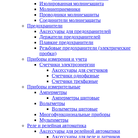
Изолированная молниезащита
Молниеприемники
Проводники молниезащиты
Соединители молниезащиты
Предохранители
Аксессуары для предохранителей
Держатели предохранителей
Плавкие предохранители
Резьбовые предохранители (электрические
пробки)
Приборы измерения и учета
Счетчики электроэнергии
Аксессуары для счетчиков
Счетчики однофазные
Счетчики трехфазные
Приборы измерительные
Амперметры
Амперметры щитовые
Вольтметры
Вольтметры щитовые
Многофункциональные приборы
Мультиметры
Реле и релейная автоматика
Аксессуары для релейной автоматики
Аксессуары для реле и датчиков