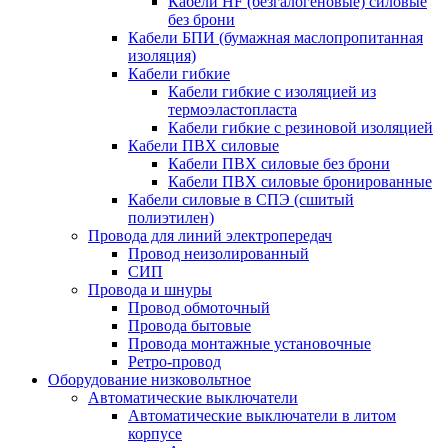
Кабели HF (безгалогеновые) силовые
без брони
Кабели БПИ (бумажная маслопропитанная
изоляция)
Кабели гибкие
Кабели гибкие с изоляцией из
термоэластопласта
Кабели гибкие с резиновой изоляцией
Кабели ПВХ силовые
Кабели ПВХ силовые без брони
Кабели ПВХ силовые бронированные
Кабели силовые в СПЭ (сшитый
полиэтилен)
Провода для линий электропередач
Провод неизолированный
СИП
Провода и шнуры
Провод обмоточный
Провода бытовые
Провода монтажные установочные
Ретро-провод
Оборудование низковольтное
Автоматические выключатели
Автоматические выключатели в литом
корпусе