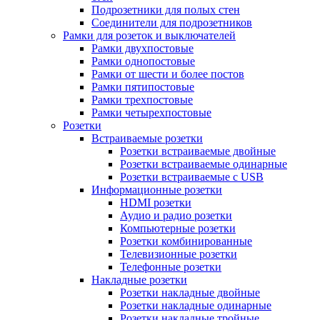
Подрозетники для полых стен
Соединители для подрозетников
Рамки для розеток и выключателей
Рамки двухпостовые
Рамки однопостовые
Рамки от шести и более постов
Рамки пятипостовые
Рамки трехпостовые
Рамки четырехпостовые
Розетки
Встраиваемые розетки
Розетки встраиваемые двойные
Розетки встраиваемые одинарные
Розетки встраиваемые с USB
Информационные розетки
HDMI розетки
Аудио и радио розетки
Компьютерные розетки
Розетки комбинированные
Телевизионные розетки
Телефонные розетки
Накладные розетки
Розетки накладные двойные
Розетки накладные одинарные
Розетки накладные тройные