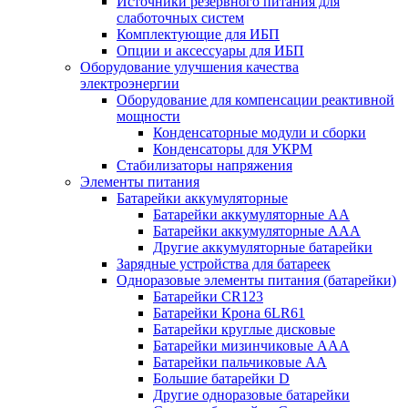
Источники резервного питания для
слаботочных систем
Комплектующие для ИБП
Опции и аксессуары для ИБП
Оборудование улучшения качества
электроэнергии
Оборудование для компенсации реактивной
мощности
Конденсаторные модули и сборки
Конденсаторы для УКРМ
Стабилизаторы напряжения
Элементы питания
Батарейки аккумуляторные
Батарейки аккумуляторные АА
Батарейки аккумуляторные ААА
Другие аккумуляторные батарейки
Зарядные устройства для батареек
Одноразовые элементы питания (батарейки)
Батарейки CR123
Батарейки Крона 6LR61
Батарейки круглые дисковые
Батарейки мизинчиковые ААА
Батарейки пальчиковые АА
Большие батарейки D
Другие одноразовые батарейки