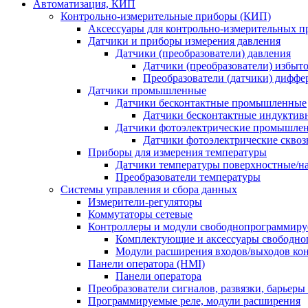
Автоматизация, КИП
Контрольно-измерительные приборы (КИП)
Аксессуары для контрольно-измерительных п
Датчики и приборы измерения давления
Датчики (преобразователи) давления
Датчики (преобразователи) избыт
Преобразователи (датчики) дифф
Датчики промышленные
Датчики бесконтактные промышленные
Датчики бесконтактные индуктив
Датчики фотоэлектрические промышле
Датчики фотоэлектрические сквоз
Приборы для измерения температуры
Датчики температуры поверхностные/н
Преобразователи температуры
Системы управления и сбора данных
Измерители-регуляторы
Коммутаторы сетевые
Контроллеры и модули свободнопрограммир
Комплектующие и аксессуары свободно
Модули расширения входов/выходов ко
Панели оператора (HMI)
Панели оператора
Преобразователи сигналов, развязки, барьер
Программируемые реле, модули расширения