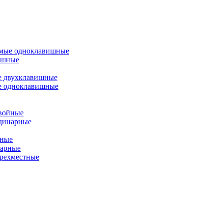
емые одноклавишные
ишные
е двухклавишные
е одноклавишные
двойные
одинарные
йные
нарные
ырехместные