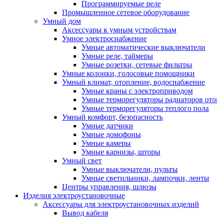
Программируемые реле
Промышленное сетевое оборудование
Умный дом
Аксессуары к умным устройствам
Умное электроснабжение
Умные автоматические выключатели
Умные реле, таймеры
Умные розетки, сетевые фильтры
Умные колонки, голосовые помощники
Умный климат, отопление, водоснабжение
Умные краны с электроприводом
Умные терморегуляторы радиаторов от
Умные терморегуляторы теплого пола
Умный комфорт, безопасность
Умные датчики
Умные домофоны
Умные камеры
Умные карнизы, шторы
Умный свет
Умные выключатели, пульты
Умные светильники, лампочки, ленты
Центры управления, шлюзы
Изделия электроустановочные
Аксессуары для электроустановочных изделий
Вывод кабеля