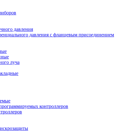
риборов
очного давления
еренциального давления с фланцевым присоединением
ные
нные
ного луча
акладные
уемые
программируемых контроллеров
нтроллеров
ы искрозащиты