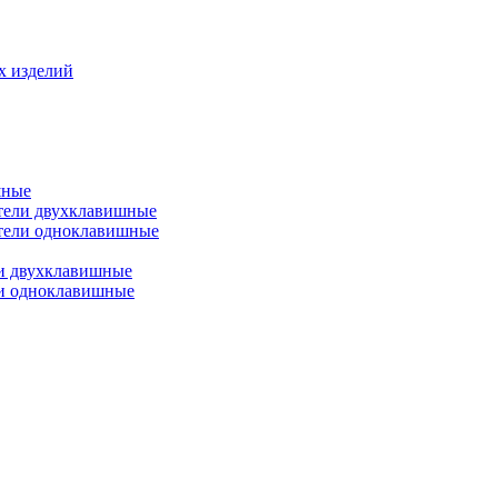
х изделий
шные
тели двухклавишные
тели одноклавишные
и двухклавишные
ли одноклавишные