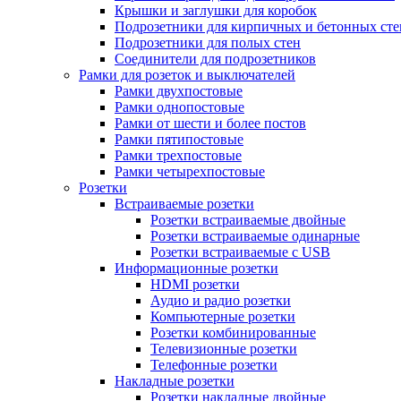
Крышки и заглушки для коробок
Подрозетники для кирпичных и бетонных сте
Подрозетники для полых стен
Соединители для подрозетников
Рамки для розеток и выключателей
Рамки двухпостовые
Рамки однопостовые
Рамки от шести и более постов
Рамки пятипостовые
Рамки трехпостовые
Рамки четырехпостовые
Розетки
Встраиваемые розетки
Розетки встраиваемые двойные
Розетки встраиваемые одинарные
Розетки встраиваемые с USB
Информационные розетки
HDMI розетки
Аудио и радио розетки
Компьютерные розетки
Розетки комбинированные
Телевизионные розетки
Телефонные розетки
Накладные розетки
Розетки накладные двойные