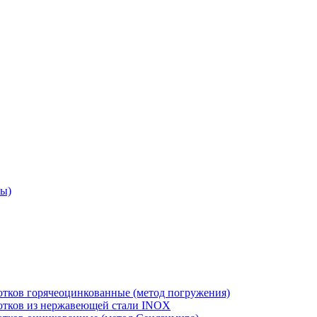
ры)
отков горячеоцинкованные (метод погружения)
лотков из нержавеющей стали INOX