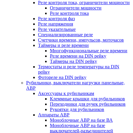
Реле контроля тока, ограничители мощности
Ограничители мощности
Реле контроля тока
Реле контроля фаз
Реле напряжения
Реле указательные
Специализированные реле
Счетчики времени, импульсов, моточасов
Таймеры и реле времени
Многофункциональные реле времени
Реле времени на DIN рейку
Таймеры на DIN рейку
Термостаты и реле температуры на DIN
рейку
Фотореле на DIN рейку
Рубильники, выключатели нагрузки панельные,
АВР
Аксессуары к рубильникам
Клеммные крышки для рубильников
Переходники для ручек рубильников
Рукоятки для рубильников
Аппараты АВР
Моноблочные АВР на базе ВА
Моноблочные АВР на базе
выключателей-разъединителей