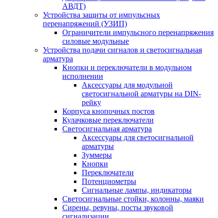
АВДТ)
Устройства защиты от импульсных
перенапряжений (УЗИП)
Ограничители импульсного перенапряжения
силовые модульные
Устройства подачи сигналов и светосигнальная
арматура
Кнопки и переключатели в модульном
исполнении
Аксессуары для модульной
светосигнальной арматуры на DIN-
рейку
Корпуса кнопочных постов
Кулачковые переключатели
Светосигнальная арматура
Аксессуары для светосигнальной
арматуры
Зуммеры
Кнопки
Переключатели
Потенциометры
Сигнальные лампы, индикаторы
Светосигнальные стойки, колонны, маяки
Сирены, ревуны, посты звуковой
сигнализации