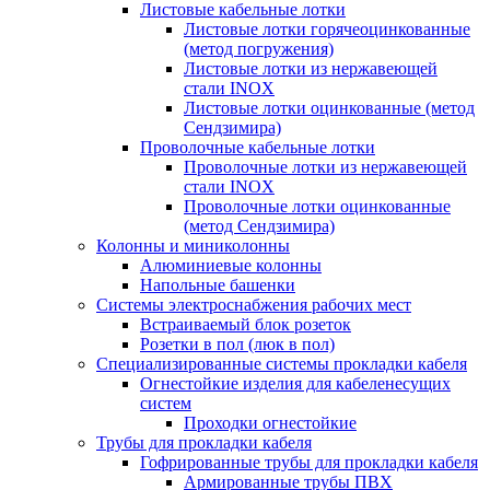
Листовые кабельные лотки
Листовые лотки горячеоцинкованные
(метод погружения)
Листовые лотки из нержавеющей
стали INOX
Листовые лотки оцинкованные (метод
Сендзимира)
Проволочные кабельные лотки
Проволочные лотки из нержавеющей
стали INOX
Проволочные лотки оцинкованные
(метод Сендзимира)
Колонны и миниколонны
Алюминиевые колонны
Напольные башенки
Системы электроснабжения рабочих мест
Встраиваемый блок розеток
Розетки в пол (люк в пол)
Специализированные системы прокладки кабеля
Огнестойкие изделия для кабеленесущих
систем
Проходки огнестойкие
Трубы для прокладки кабеля
Гофрированные трубы для прокладки кабеля
Армированные трубы ПВХ