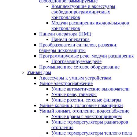
свободнопрограммируемые
Комплектующие и аксессуары
свободнопрограммируемых
контроллеров
Модули расширения входов/выходов
контроллеров
Панели оператора (HMI)
Панели оператора
Преобразователи сигналов, развязки,
барьеры искрозащиты
Программируемые реле, модули расширения
Программируемые реле
Промышленное сетевое оборудование
Умный дом
Аксессуары к умным устройствам
Умное электроснабжение
Умные автоматические выключатели
Умные реле, таймеры
Умные розетки, сетевые фильтры
Умные колонки, голосовые помощники
Умный климат, отопление, водоснабжение
Умные краны с электроприводом
Умные терморегуляторы радиаторов
отопления
Умные терморегуляторы теплого пола