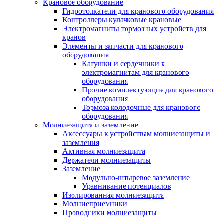
Крановое оборудование
Гидротолкатели для кранового оборудования
Контроллеры кулачковые крановые
Электромагниты тормозных устройств для
кранов
Элементы и запчасти для кранового
оборудования
Катушки и сердечники к
электромагнитам для кранового
оборудования
Прочие комплектующие для кранового
оборудования
Тормоза колодочные для кранового
оборудования
Молниезащита и заземление
Аксессуары к устройствам молниезащиты и
заземления
Активная молниезащита
Держатели молниезащиты
Заземление
Модульно-штыревое заземление
Уравнивание потенциалов
Изолированная молниезащита
Молниеприемники
Проводники молниезащиты