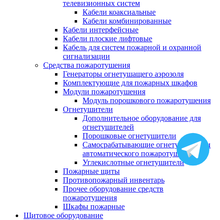
телевизионных систем
Кабели коаксиальные
Кабели комбинированные
Кабели интерфейсные
Кабели плоские лифтовые
Кабель для систем пожарной и охранной
сигнализации
Средства пожаротушения
Генераторы огнетушащего аэрозоля
Комплектующие для пожарных шкафов
Модули пожаротушения
Модуль порошкового пожаротушения
Огнетушители
Дополнительное оборудование для
огнетушителей
Порошковые огнетушители
Самосрабатывающие огнетушители и
автоматического пожаротушения
Углекислотные огнетушители
Пожарные щиты
Противопожарный инвентарь
Прочее оборудование средств
пожаротушения
Шкафы пожарные
Щитовое оборудование