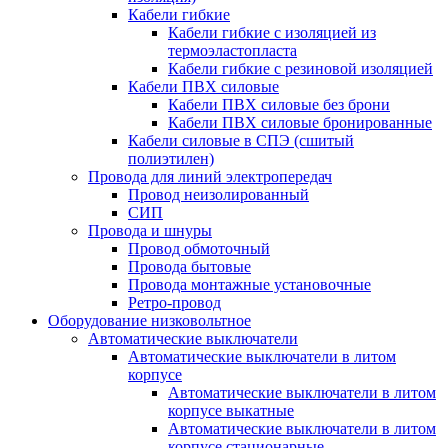
Кабели гибкие
Кабели гибкие с изоляцией из
термоэластопласта
Кабели гибкие с резиновой изоляцией
Кабели ПВХ силовые
Кабели ПВХ силовые без брони
Кабели ПВХ силовые бронированные
Кабели силовые в СПЭ (сшитый
полиэтилен)
Провода для линий электропередач
Провод неизолированный
СИП
Провода и шнуры
Провод обмоточный
Провода бытовые
Провода монтажные установочные
Ретро-провод
Оборудование низковольтное
Автоматические выключатели
Автоматические выключатели в литом
корпусе
Автоматические выключатели в литом
корпусе выкатные
Автоматические выключатели в литом
корпусе стационарные