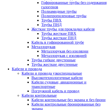
Гофрированные трубы без содержания
галогенов
Полиамидные трубы
Полипропиленовые трубы
Трубы ПВХ
Трубы ПНД
Жесткие трубы для прокладки кабеля
Трубы жесткие ПВХ
Трубы жесткие ПНД
Кабель в гофрированной трубе
Металлорукав
Металлорукав без изоляции
Металлорукав с изоляцией
Трубы гибкие двустенные
Трубы жесткие двустенные
Кабели и провода
Кабели и провода узкоспециальные
Высокотехнологичные кабели
Кабели судовые, авиационные и
транспортные
Погружной кабель и провод
Кабели контрольные
Кабели контрольные без экрана и без брони
Кабели контрольные бронированные без
экрана