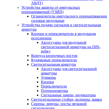
АВДТ)
Устройства защиты от импульсных
перенапряжений (УЗИП)
Ограничители импульсного перенапряжения
силовые модульные
Устройства подачи сигналов и светосигнальная
арматура
Кнопки и переключатели в модульном
исполнении
Аксессуары для модульной
светосигнальной арматуры на DIN-
рейку
Корпуса кнопочных постов
Кулачковые переключатели
Светосигнальная арматура
Аксессуары для светосигнальной
арматуры
Зуммеры
Кнопки
Переключатели
Потенциометры
Сигнальные лампы, индикаторы
Светосигнальные стойки, колонны, маяки
Сирены, ревуны, посты звуковой
сигнализации