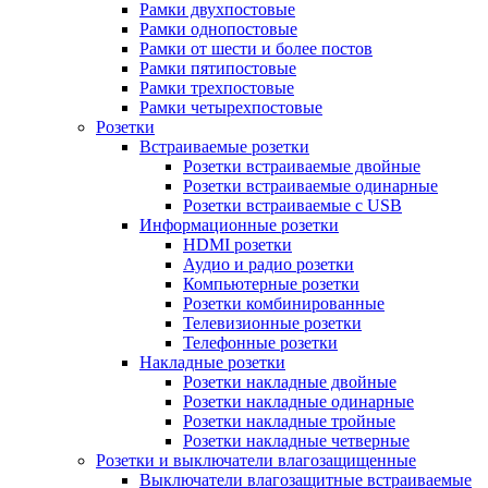
Рамки двухпостовые
Рамки однопостовые
Рамки от шести и более постов
Рамки пятипостовые
Рамки трехпостовые
Рамки четырехпостовые
Розетки
Встраиваемые розетки
Розетки встраиваемые двойные
Розетки встраиваемые одинарные
Розетки встраиваемые с USB
Информационные розетки
HDMI розетки
Аудио и радио розетки
Компьютерные розетки
Розетки комбинированные
Телевизионные розетки
Телефонные розетки
Накладные розетки
Розетки накладные двойные
Розетки накладные одинарные
Розетки накладные тройные
Розетки накладные четверные
Розетки и выключатели влагозащищенные
Выключатели влагозащитные встраиваемые