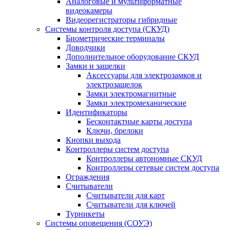
Аналоговые и мультиформатные
видеокамеры
Видеорегистраторы гибридные
Системы контроля доступа (СКУД)
Биометрические терминалы
Доводчики
Дополнительное оборудование СКУД
Замки и защелки
Аксессуары для электрозамков и
электрозащелок
Замки электромагнитные
Замки электромеханические
Идентификаторы
Бесконтактные карты доступа
Ключи, брелоки
Кнопки выхода
Контроллеры систем доступа
Контроллеры автономные СКУД
Контроллеры сетевые систем доступа
Ограждения
Считыватели
Считыватели для карт
Считыватели для ключей
Турникеты
Системы оповещения (СОУЭ)