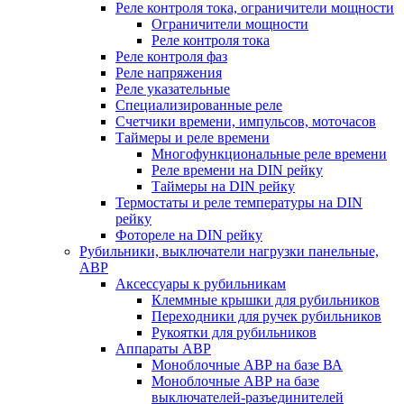
Реле контроля тока, ограничители мощности
Ограничители мощности
Реле контроля тока
Реле контроля фаз
Реле напряжения
Реле указательные
Специализированные реле
Счетчики времени, импульсов, моточасов
Таймеры и реле времени
Многофункциональные реле времени
Реле времени на DIN рейку
Таймеры на DIN рейку
Термостаты и реле температуры на DIN
рейку
Фотореле на DIN рейку
Рубильники, выключатели нагрузки панельные,
АВР
Аксессуары к рубильникам
Клеммные крышки для рубильников
Переходники для ручек рубильников
Рукоятки для рубильников
Аппараты АВР
Моноблочные АВР на базе ВА
Моноблочные АВР на базе
выключателей-разъединителей