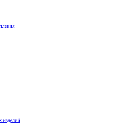
опления
х изделий