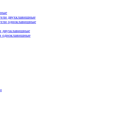
шные
тели двухклавишные
тели одноклавишные
и двухклавишные
ли одноклавишные
н