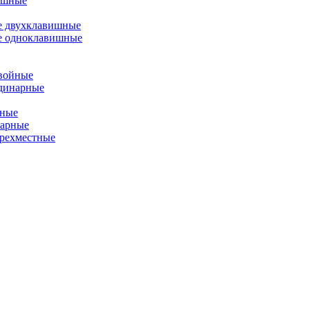
ишные
е двухклавишные
е одноклавишные
двойные
одинарные
йные
нарные
ырехместные