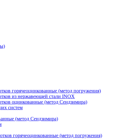
ры)
отков горячеоцинкованные (метод погружения)
лотков из нержавеющей стали INOX
лотков оцинкованные (метод Сендзимира)
щих систем
ванные (метод Сендзимира)
м
отков горячеоцинкованные (метод погружения)