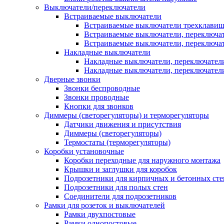
Выключатели/переключатели
Встраиваемые выключатели
Встраиваемые выключатели трехклави
Встраиваемые выключатели, переключа
Встраиваемые выключатели, переключа
Накладные выключатели
Накладные выключатели, переключател
Накладные выключатели, переключате
Дверные звонки
Звонки беспроводные
Звонки проводные
Кнопки для звонков
Диммеры (светорегуляторы) и терморегуляторы
Датчики движения и присутствия
Диммеры (светорегуляторы)
Термостаты (терморегуляторы)
Коробки установочные
Коробки переходные для наружного монтажа
Крышки и заглушки для коробок
Подрозетники для кирпичных и бетонных сте
Подрозетники для полых стен
Соединители для подрозетников
Рамки для розеток и выключателей
Рамки двухпостовые
Рамки однопостовые