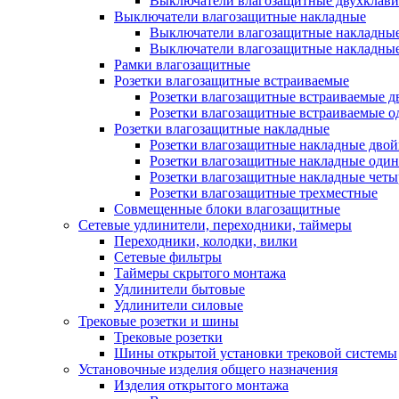
Выключатели влагозащитные двухклав
Выключатели влагозащитные накладные
Выключатели влагозащитные накладны
Выключатели влагозащитные накладны
Рамки влагозащитные
Розетки влагозащитные встраиваемые
Розетки влагозащитные встраиваемые 
Розетки влагозащитные встраиваемые 
Розетки влагозащитные накладные
Розетки влагозащитные накладные дво
Розетки влагозащитные накладные оди
Розетки влагозащитные накладные чет
Розетки влагозащитные трехместные
Совмещенные блоки влагозащитные
Сетевые удлинители, переходники, таймеры
Переходники, колодки, вилки
Сетевые фильтры
Таймеры скрытого монтажа
Удлинители бытовые
Удлинители силовые
Трековые розетки и шины
Трековые розетки
Шины открытой установки трековой системы
Установочные изделия общего назначения
Изделия открытого монтажа