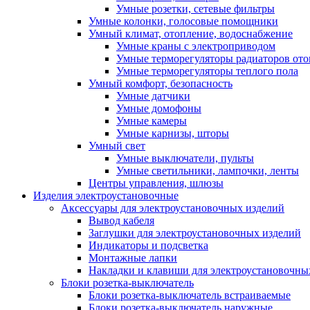
Умные розетки, сетевые фильтры
Умные колонки, голосовые помощники
Умный климат, отопление, водоснабжение
Умные краны с электроприводом
Умные терморегуляторы радиаторов от
Умные терморегуляторы теплого пола
Умный комфорт, безопасность
Умные датчики
Умные домофоны
Умные камеры
Умные карнизы, шторы
Умный свет
Умные выключатели, пульты
Умные светильники, лампочки, ленты
Центры управления, шлюзы
Изделия электроустановочные
Аксессуары для электроустановочных изделий
Вывод кабеля
Заглушки для электроустановочных изделий
Индикаторы и подсветка
Монтажные лапки
Накладки и клавиши для электроустановочны
Блоки розетка-выключатель
Блоки розетка-выключатель встраиваемые
Блоки розетка-выключатель наружные