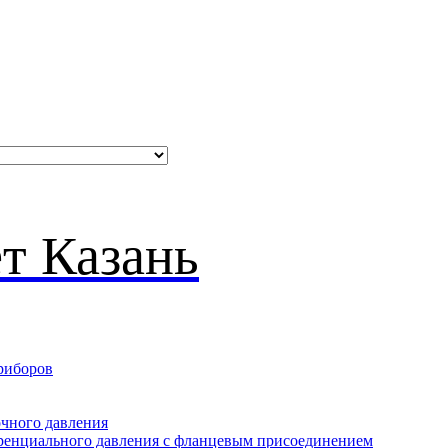
риборов
очного давления
еренциального давления с фланцевым присоединением