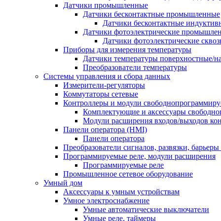
Датчики промышленные
Датчики бесконтактные промышленные
Датчики бесконтактные индуктив
Датчики фотоэлектрические промышле
Датчики фотоэлектрические сквоз
Приборы для измерения температуры
Датчики температуры поверхностные/н
Преобразователи температуры
Системы управления и сбора данных
Измерители-регуляторы
Коммутаторы сетевые
Контроллеры и модули свободнопрограммир
Комплектующие и аксессуары свободно
Модули расширения входов/выходов ко
Панели оператора (HMI)
Панели оператора
Преобразователи сигналов, развязки, барьер
Программируемые реле, модули расширения
Программируемые реле
Промышленное сетевое оборудование
Умный дом
Аксессуары к умным устройствам
Умное электроснабжение
Умные автоматические выключатели
Умные реле, таймеры