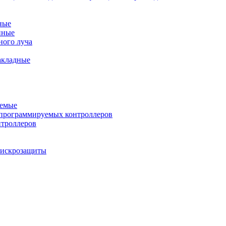
ные
нные
ного луча
акладные
уемые
программируемых контроллеров
нтроллеров
ы искрозащиты