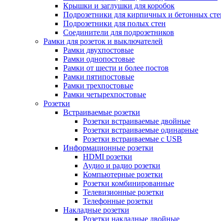
Крышки и заглушки для коробок
Подрозетники для кирпичных и бетонных сте
Подрозетники для полых стен
Соединители для подрозетников
Рамки для розеток и выключателей
Рамки двухпостовые
Рамки однопостовые
Рамки от шести и более постов
Рамки пятипостовые
Рамки трехпостовые
Рамки четырехпостовые
Розетки
Встраиваемые розетки
Розетки встраиваемые двойные
Розетки встраиваемые одинарные
Розетки встраиваемые с USB
Информационные розетки
HDMI розетки
Аудио и радио розетки
Компьютерные розетки
Розетки комбинированные
Телевизионные розетки
Телефонные розетки
Накладные розетки
Розетки накладные двойные