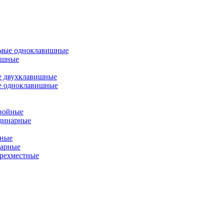
емые одноклавишные
ишные
е двухклавишные
е одноклавишные
двойные
одинарные
йные
нарные
ырехместные