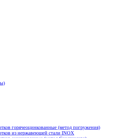
ры)
отков горячеоцинкованные (метод погружения)
лотков из нержавеющей стали INOX