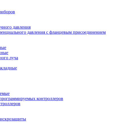
риборов
очного давления
еренциального давления с фланцевым присоединением
ные
нные
ного луча
акладные
уемые
программируемых контроллеров
нтроллеров
ы искрозащиты