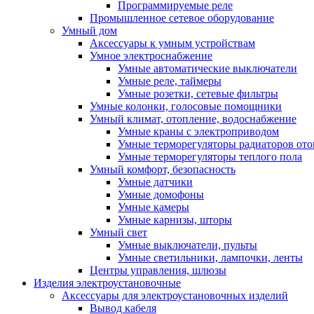
Программируемые реле
Промышленное сетевое оборудование
Умный дом
Аксессуары к умным устройствам
Умное электроснабжение
Умные автоматические выключатели
Умные реле, таймеры
Умные розетки, сетевые фильтры
Умные колонки, голосовые помощники
Умный климат, отопление, водоснабжение
Умные краны с электроприводом
Умные терморегуляторы радиаторов от
Умные терморегуляторы теплого пола
Умный комфорт, безопасность
Умные датчики
Умные домофоны
Умные камеры
Умные карнизы, шторы
Умный свет
Умные выключатели, пульты
Умные светильники, лампочки, ленты
Центры управления, шлюзы
Изделия электроустановочные
Аксессуары для электроустановочных изделий
Вывод кабеля