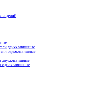
х изделий
шные
тели двухклавишные
тели одноклавишные
и двухклавишные
ли одноклавишные