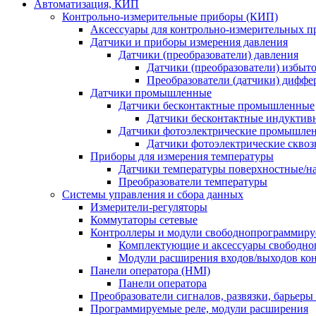
Автоматизация, КИП
Контрольно-измерительные приборы (КИП)
Аксессуары для контрольно-измерительных п
Датчики и приборы измерения давления
Датчики (преобразователи) давления
Датчики (преобразователи) избыт
Преобразователи (датчики) дифф
Датчики промышленные
Датчики бесконтактные промышленные
Датчики бесконтактные индуктив
Датчики фотоэлектрические промышле
Датчики фотоэлектрические сквоз
Приборы для измерения температуры
Датчики температуры поверхностные/н
Преобразователи температуры
Системы управления и сбора данных
Измерители-регуляторы
Коммутаторы сетевые
Контроллеры и модули свободнопрограммир
Комплектующие и аксессуары свободно
Модули расширения входов/выходов ко
Панели оператора (HMI)
Панели оператора
Преобразователи сигналов, развязки, барьер
Программируемые реле, модули расширения