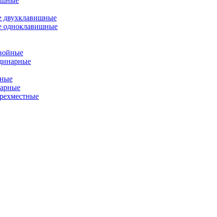
ишные
е двухклавишные
е одноклавишные
двойные
одинарные
йные
нарные
ырехместные