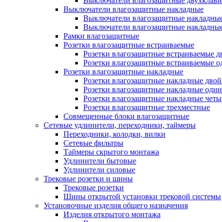
Выключатели влагозащитные двухклав
Выключатели влагозащитные накладные
Выключатели влагозащитные накладны
Выключатели влагозащитные накладны
Рамки влагозащитные
Розетки влагозащитные встраиваемые
Розетки влагозащитные встраиваемые 
Розетки влагозащитные встраиваемые 
Розетки влагозащитные накладные
Розетки влагозащитные накладные дво
Розетки влагозащитные накладные оди
Розетки влагозащитные накладные чет
Розетки влагозащитные трехместные
Совмещенные блоки влагозащитные
Сетевые удлинители, переходники, таймеры
Переходники, колодки, вилки
Сетевые фильтры
Таймеры скрытого монтажа
Удлинители бытовые
Удлинители силовые
Трековые розетки и шины
Трековые розетки
Шины открытой установки трековой системы
Установочные изделия общего назначения
Изделия открытого монтажа