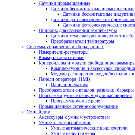
Датчики промышленные
Датчики бесконтактные промышленные
Датчики бесконтактные индуктив
Датчики фотоэлектрические промышле
Датчики фотоэлектрические сквоз
Приборы для измерения температуры
Датчики температуры поверхностные/н
Преобразователи температуры
Системы управления и сбора данных
Измерители-регуляторы
Коммутаторы сетевые
Контроллеры и модули свободнопрограммир
Комплектующие и аксессуары свободно
Модули расширения входов/выходов ко
Панели оператора (HMI)
Панели оператора
Преобразователи сигналов, развязки, барьер
Программируемые реле, модули расширения
Программируемые реле
Промышленное сетевое оборудование
Умный дом
Аксессуары к умным устройствам
Умное электроснабжение
Умные автоматические выключатели
Умные реле, таймеры