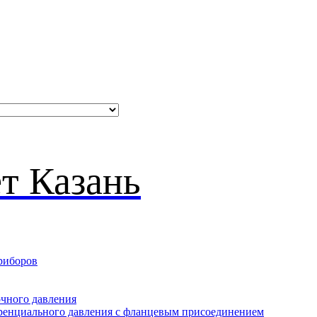
риборов
очного давления
еренциального давления с фланцевым присоединением