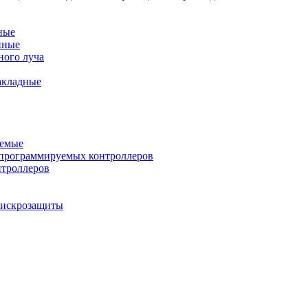
ные
нные
ного луча
акладные
уемые
программируемых контроллеров
нтроллеров
ы искрозащиты