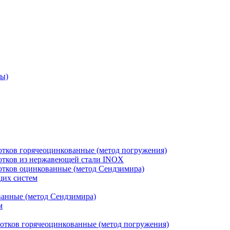
ры)
отков горячеоцинкованные (метод погружения)
лотков из нержавеющей стали INOX
лотков оцинкованные (метод Сендзимира)
щих систем
ванные (метод Сендзимира)
м
отков горячеоцинкованные (метод погружения)