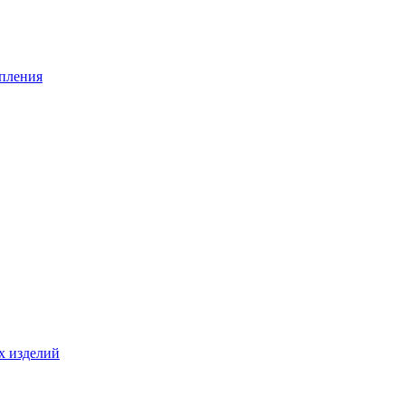
опления
х изделий