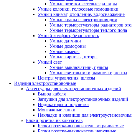
Умные розетки, сетевые фильтры
Умные колонки, голосовые помощники
Умный климат, отопление, водоснабжение
Умные краны с электроприводом
Умные терморегуляторы радиаторов от
Умные терморегуляторы теплого пола
Умный комфорт, безопасность
Умные датчики
Умные домофоны
Умные камеры
Умные карнизы, шторы
Умный свет
Умные выключатели, пульты
Умные светильники, лампочки, ленты
Центры управления, шлюзы
Изделия электроустановочные
Аксессуары для электроустановочных изделий
Вывод кабеля
Заглушки для электроустановочных изделий
Индикаторы и подсветка
Монтажные лапки
Накладки и клавиши для электроустановочны
Блоки розетка-выключатель
Блоки розетка-выключатель встраиваемые
Блоки розетка-выключатель наружные