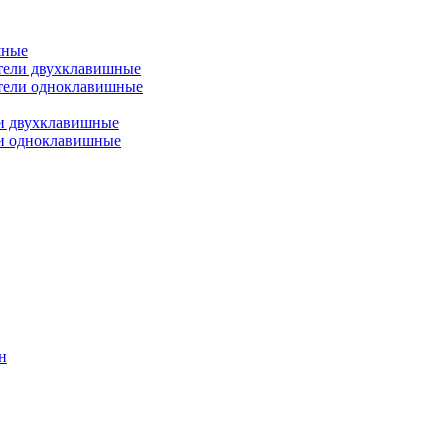
шные
тели двухклавишные
тели одноклавишные
и двухклавишные
ли одноклавишные
н