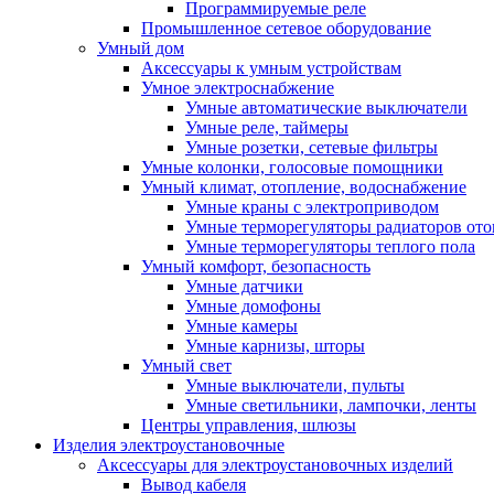
Программируемые реле
Промышленное сетевое оборудование
Умный дом
Аксессуары к умным устройствам
Умное электроснабжение
Умные автоматические выключатели
Умные реле, таймеры
Умные розетки, сетевые фильтры
Умные колонки, голосовые помощники
Умный климат, отопление, водоснабжение
Умные краны с электроприводом
Умные терморегуляторы радиаторов от
Умные терморегуляторы теплого пола
Умный комфорт, безопасность
Умные датчики
Умные домофоны
Умные камеры
Умные карнизы, шторы
Умный свет
Умные выключатели, пульты
Умные светильники, лампочки, ленты
Центры управления, шлюзы
Изделия электроустановочные
Аксессуары для электроустановочных изделий
Вывод кабеля