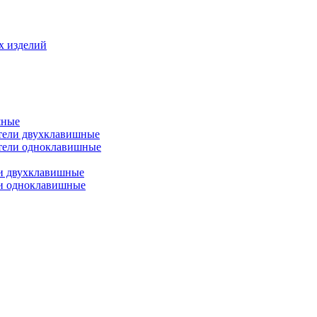
х изделий
шные
тели двухклавишные
тели одноклавишные
и двухклавишные
ли одноклавишные