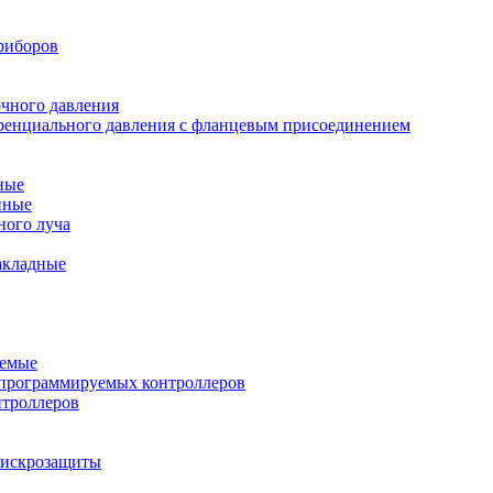
риборов
очного давления
еренциального давления с фланцевым присоединением
ные
нные
ного луча
акладные
уемые
программируемых контроллеров
нтроллеров
ы искрозащиты