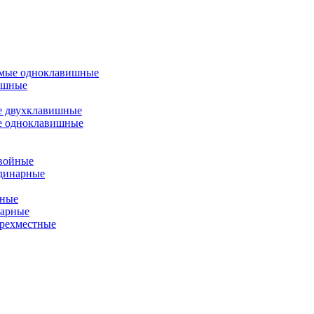
емые одноклавишные
ишные
е двухклавишные
е одноклавишные
двойные
одинарные
йные
нарные
ырехместные