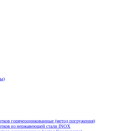
ры)
отков горячеоцинкованные (метод погружения)
лотков из нержавеющей стали INOX