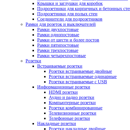
Крышки и заглушки для коробок
Подрозетники для кирпичных и бетонных сте
Подрозетники для полых стен
Соединители для подрозетников
Рамки для розеток и выключателей
Рамки двухпостовые
Рамки однопостовые
Рамки от шести и более постов
Рамки пятипостовые
Рамки трехпостовые
Рамки четырехпостовые
Розетки
Встраиваемые розетки
Розетки встраиваемые двойные
Розетки встраиваемые одинарные
Розетки встраиваемые с USB
Информационные розетки
HDMI розетки
Аудио и радио розетки
Компьютерные розетки
Розетки комбинированные
Телевизионные розетки
Телефонные розетки
Накладные розетки
Розетки накладные двойные