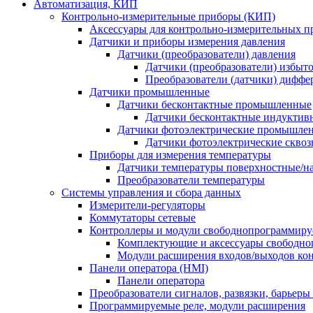
Автоматизация, КИП
Контрольно-измерительные приборы (КИП)
Аксессуары для контрольно-измерительных п
Датчики и приборы измерения давления
Датчики (преобразователи) давления
Датчики (преобразователи) избыт
Преобразователи (датчики) дифф
Датчики промышленные
Датчики бесконтактные промышленные
Датчики бесконтактные индуктив
Датчики фотоэлектрические промышле
Датчики фотоэлектрические сквоз
Приборы для измерения температуры
Датчики температуры поверхностные/н
Преобразователи температуры
Системы управления и сбора данных
Измерители-регуляторы
Коммутаторы сетевые
Контроллеры и модули свободнопрограммир
Комплектующие и аксессуары свободно
Модули расширения входов/выходов ко
Панели оператора (HMI)
Панели оператора
Преобразователи сигналов, развязки, барьер
Программируемые реле, модули расширения