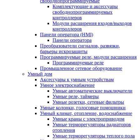
свободнопрограммируемые
Комплектующие и аксессуары
свободнопрограммируемых
контроллеров
Модули расширения входов/выходов
контроллеров
Панели оператора (HMI)
Панели оператора
Преобразователи сигналов, развязки,
барьеры искрозащиты
Программируемые реле, модули расширения
Программируемые реле
Промышленное сетевое оборудование
Умный дом
Аксессуары к умным устройствам
Умное электроснабжение
Умные автоматические выключатели
Умные реле, таймеры
Умные розетки, сетевые фильтры
Умные колонки, голосовые помощники
Умный климат, отопление, водоснабжение
Умные краны с электроприводом
Умные терморегуляторы радиаторов
отопления
Умные терморегуляторы теплого пола