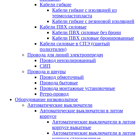
Кабели гибкие
Кабели гибкие с изоляцией из
термоэластопласта
Кабели гибкие с резиновой изоляцией
Кабели ПВХ силовые
Кабели ПВХ силовые без брони
Кабели ПВХ силовые бронированные
Кабели силовые в СПЭ (сшитый
полиэтилен)
Провода для линий электропередач
Провод неизолированный
СИП
Провода и шнуры
Провод обмоточный
Провода бытовые
Провода монтажные установочные
Ретро-провод
Оборудование низковольтное
Автоматические выключатели
Автоматические выключатели в литом
корпусе
Автоматические выключатели в литом
корпусе выкатные
Автоматические выключатели в литом
корпусе стационарные