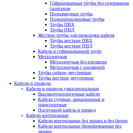
Гофрированные трубы без содержания
галогенов
Полиамидные трубы
Полипропиленовые трубы
Трубы ПВХ
Трубы ПНД
Жесткие трубы для прокладки кабеля
Трубы жесткие ПВХ
Трубы жесткие ПНД
Кабель в гофрированной трубе
Металлорукав
Металлорукав без изоляции
Металлорукав с изоляцией
Трубы гибкие двустенные
Трубы жесткие двустенные
Кабели и провода
Кабели и провода узкоспециальные
Высокотехнологичные кабели
Кабели судовые, авиационные и
транспортные
Погружной кабель и провод
Кабели контрольные
Кабели контрольные без экрана и без брони
Кабели контрольные бронированные без
экрана