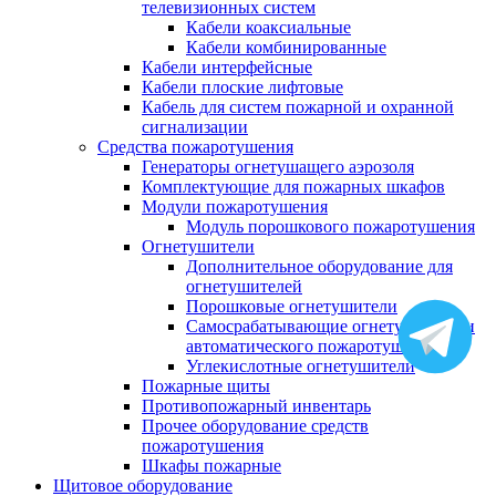
телевизионных систем
Кабели коаксиальные
Кабели комбинированные
Кабели интерфейсные
Кабели плоские лифтовые
Кабель для систем пожарной и охранной
сигнализации
Средства пожаротушения
Генераторы огнетушащего аэрозоля
Комплектующие для пожарных шкафов
Модули пожаротушения
Модуль порошкового пожаротушения
Огнетушители
Дополнительное оборудование для
огнетушителей
Порошковые огнетушители
Самосрабатывающие огнетушители и
автоматического пожаротушения
Углекислотные огнетушители
Пожарные щиты
Противопожарный инвентарь
Прочее оборудование средств
пожаротушения
Шкафы пожарные
Щитовое оборудование