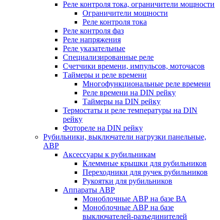
Реле контроля тока, ограничители мощности
Ограничители мощности
Реле контроля тока
Реле контроля фаз
Реле напряжения
Реле указательные
Специализированные реле
Счетчики времени, импульсов, моточасов
Таймеры и реле времени
Многофункциональные реле времени
Реле времени на DIN рейку
Таймеры на DIN рейку
Термостаты и реле температуры на DIN
рейку
Фотореле на DIN рейку
Рубильники, выключатели нагрузки панельные,
АВР
Аксессуары к рубильникам
Клеммные крышки для рубильников
Переходники для ручек рубильников
Рукоятки для рубильников
Аппараты АВР
Моноблочные АВР на базе ВА
Моноблочные АВР на базе
выключателей-разъединителей