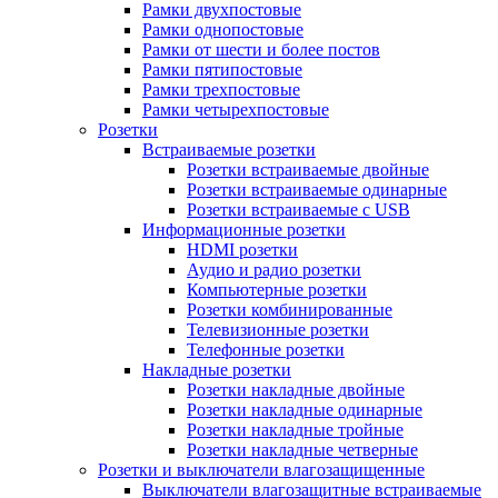
Рамки двухпостовые
Рамки однопостовые
Рамки от шести и более постов
Рамки пятипостовые
Рамки трехпостовые
Рамки четырехпостовые
Розетки
Встраиваемые розетки
Розетки встраиваемые двойные
Розетки встраиваемые одинарные
Розетки встраиваемые с USB
Информационные розетки
HDMI розетки
Аудио и радио розетки
Компьютерные розетки
Розетки комбинированные
Телевизионные розетки
Телефонные розетки
Накладные розетки
Розетки накладные двойные
Розетки накладные одинарные
Розетки накладные тройные
Розетки накладные четверные
Розетки и выключатели влагозащищенные
Выключатели влагозащитные встраиваемые