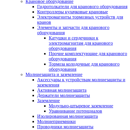
Крановое оборудование
Гидротолкатели для кранового оборудования
Контроллеры кулачковые крановые
Электромагниты тормозных устройств для
кранов
Элементы и запчасти для кранового
оборудования
Катушки и сердечники к
электромагнитам для кранового
оборудования
Прочие комплектующие для кранового
оборудования
Тормоза колодочные для кранового
оборудования
Молниезащита и заземление
Аксессуары к устройствам молниезащиты и
заземления
Активная молниезащита
Держатели молниезащиты
Заземление
Модульно-штыревое заземление
Уравнивание потенциалов
Изолированная молниезащита
Молниеприемники
Проводники молниезащиты