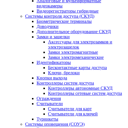
Аналоговые и мультиформатные
видеокамеры
Видеорегистраторы гибридные
Системы контроля доступа (СКУД)
Биометрические терминалы
Доводчики
Дополнительное оборудование СКУД
Замки и защелки
Аксессуары для электрозамков и
электрозащелок
Замки электромагнитные
Замки электромеханические
Идентификаторы
Бесконтактные карты доступа
Ключи, брелоки
Кнопки выхода
Контроллеры систем доступа
Контроллеры автономные СКУД
Контроллеры сетевые систем доступа
Ограждения
Считыватели
Считыватели для карт
Считыватели для ключей
Турникеты
Системы оповещения (СОУЭ)