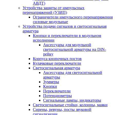
АВДТ)
Устройства защиты от импульсных
перенапряжений (УЗИП)
Ограничители импульсного перенапряжения
силовые модульные
Устройства подачи сигналов и светосигнальная
арматура
Кнопки и переключатели в модульном
исполнении
Аксессуары для модульной
светосигнальной арматуры на DIN-
рейку
Корпуса кнопочных постов
Кулачковые переключатели
Светосигнальная арматура
Аксессуары для светосигнальной
арматуры
Зуммеры
Кнопки
Переключатели
Потенциометры
Сигнальные лампы, индикаторы
Светосигнальные стойки, колонны, маяки
Сирены, ревуны, посты звуковой
сигнализации