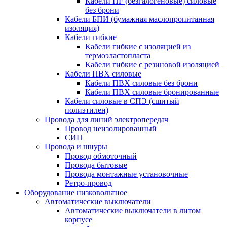
Кабели HF (безгалогеновые) силовые
без брони
Кабели БПИ (бумажная маслопропитанная
изоляция)
Кабели гибкие
Кабели гибкие с изоляцией из
термоэластопласта
Кабели гибкие с резиновой изоляцией
Кабели ПВХ силовые
Кабели ПВХ силовые без брони
Кабели ПВХ силовые бронированные
Кабели силовые в СПЭ (сшитый
полиэтилен)
Провода для линий электропередач
Провод неизолированный
СИП
Провода и шнуры
Провод обмоточный
Провода бытовые
Провода монтажные установочные
Ретро-провод
Оборудование низковольтное
Автоматические выключатели
Автоматические выключатели в литом
корпусе