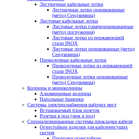
Лестничные кабельные лотки
Лестничные лотки оцинкованные
(метод Сендзимира)
Листовые кабельные лотки
Листовые лотки горячеоцинкованные
(метод погружения)
Листовые лотки из нержавеющей
стали INOX
Листовые лотки оцинкованные (метод
Сендзимира)
Проволочные кабельные лотки
Проволочные лотки из нержавеющей
стали INOX
Проволочные лотки оцинкованные
(метод Сендзимира)
Колонны и миниколонны
Алюминиевые колонны
Напольные башенки
Системы электроснабжения рабочих мест
Встраиваемый блок розеток
Розетки в пол (люк в пол)
Специализированные системы прокладки кабеля
Огнестойкие изделия для кабеленесущих
систем
Проходки огнестойкие