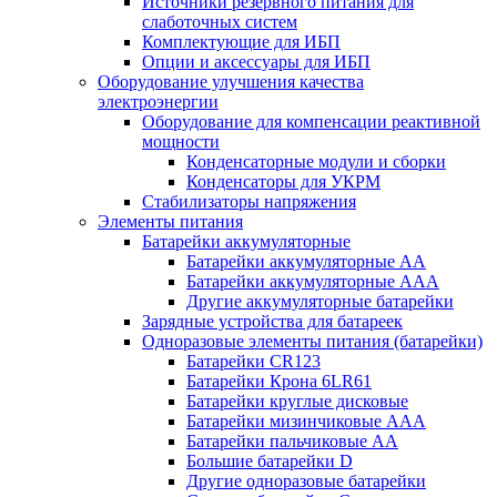
Источники резервного питания для
слаботочных систем
Комплектующие для ИБП
Опции и аксессуары для ИБП
Оборудование улучшения качества
электроэнергии
Оборудование для компенсации реактивной
мощности
Конденсаторные модули и сборки
Конденсаторы для УКРМ
Стабилизаторы напряжения
Элементы питания
Батарейки аккумуляторные
Батарейки аккумуляторные АА
Батарейки аккумуляторные ААА
Другие аккумуляторные батарейки
Зарядные устройства для батареек
Одноразовые элементы питания (батарейки)
Батарейки CR123
Батарейки Крона 6LR61
Батарейки круглые дисковые
Батарейки мизинчиковые ААА
Батарейки пальчиковые АА
Большие батарейки D
Другие одноразовые батарейки