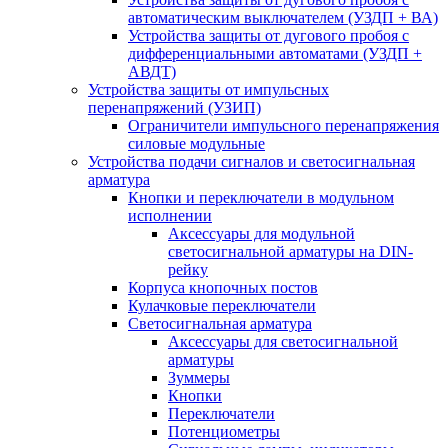
автоматическим выключателем (УЗДП + ВА)
Устройства защиты от дугового пробоя с
дифференциальными автоматами (УЗДП +
АВДТ)
Устройства защиты от импульсных
перенапряжений (УЗИП)
Ограничители импульсного перенапряжения
силовые модульные
Устройства подачи сигналов и светосигнальная
арматура
Кнопки и переключатели в модульном
исполнении
Аксессуары для модульной
светосигнальной арматуры на DIN-
рейку
Корпуса кнопочных постов
Кулачковые переключатели
Светосигнальная арматура
Аксессуары для светосигнальной
арматуры
Зуммеры
Кнопки
Переключатели
Потенциометры