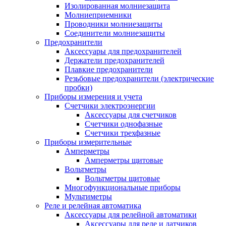
Изолированная молниезащита
Молниеприемники
Проводники молниезащиты
Соединители молниезащиты
Предохранители
Аксессуары для предохранителей
Держатели предохранителей
Плавкие предохранители
Резьбовые предохранители (электрические
пробки)
Приборы измерения и учета
Счетчики электроэнергии
Аксессуары для счетчиков
Счетчики однофазные
Счетчики трехфазные
Приборы измерительные
Амперметры
Амперметры щитовые
Вольтметры
Вольтметры щитовые
Многофункциональные приборы
Мультиметры
Реле и релейная автоматика
Аксессуары для релейной автоматики
Аксессуары для реле и датчиков