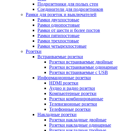
Подрозетники для полых стен
Соединители для подрозетников
Рамки для розеток и выключателей
Рамки двухпостовые
Рамки однопостовые
Рамки от шести и более постов
Рамки пятипостовые
Рамки трехпостовые
Рамки четырехпостовые
Розетки
Встраиваемые розетки
Розетки встраиваемые двойные
Розетки встраиваемые одинарные
Розетки встраиваемые с USB
Информационные розетки
HDMI розетки
Аудио и радио розетки
Компьютерные розетки
Розетки комбинированные
Телевизионные розетки
Телефонные розетки
Накладные розетки
Розетки накладные двойные
Розетки накладные одинарные
Розетки накладные тройные