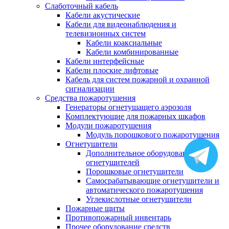
Слаботочный кабель
Кабели акустические
Кабели для видеонаблюдения и
телевизионных систем
Кабели коаксиальные
Кабели комбинированные
Кабели интерфейсные
Кабели плоские лифтовые
Кабель для систем пожарной и охранной
сигнализации
Средства пожаротушения
Генераторы огнетушащего аэрозоля
Комплектующие для пожарных шкафов
Модули пожаротушения
Модуль порошкового пожаротушения
Огнетушители
Дополнительное оборудование для
огнетушителей
Порошковые огнетушители
Самосрабатывающие огнетушители и
автоматического пожаротушения
Углекислотные огнетушители
Пожарные щиты
Противопожарный инвентарь
Прочее оборудование средств