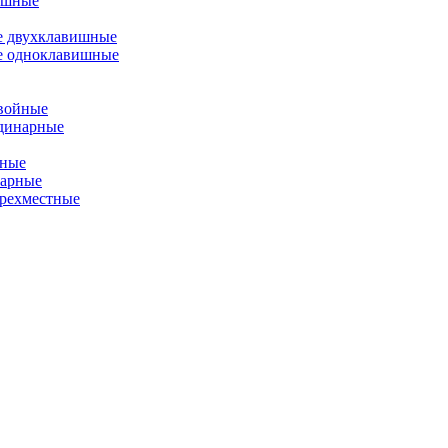
ишные
е двухклавишные
е одноклавишные
двойные
одинарные
йные
нарные
ырехместные