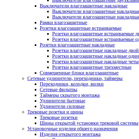
Выключатели влагозащитные двухклав
Выключатели влагозащитные накладные
Выключатели влагозащитные накладны
Выключатели влагозащитные накладны
Рамки влагозащитные
Розетки влагозащитные встраиваемые
Розетки влагозащитные встраиваемые 
Розетки влагозащитные встраиваемые 
Розетки влагозащитные накладные
Розетки влагозащитные накладные дво
Розетки влагозащитные накладные оди
Розетки влагозащитные накладные чет
Розетки влагозащитные трехместные
Совмещенные блоки влагозащитные
Сетевые удлинители, переходники, таймеры
Переходники, колодки, вилки
Сетевые фильтры
Таймеры скрытого монтажа
Удлинители бытовые
Удлинители силовые
Трековые розетки и шины
Трековые розетки
Шины открытой установки трековой системы
Установочные изделия общего назначения
Изделия открытого монтажа