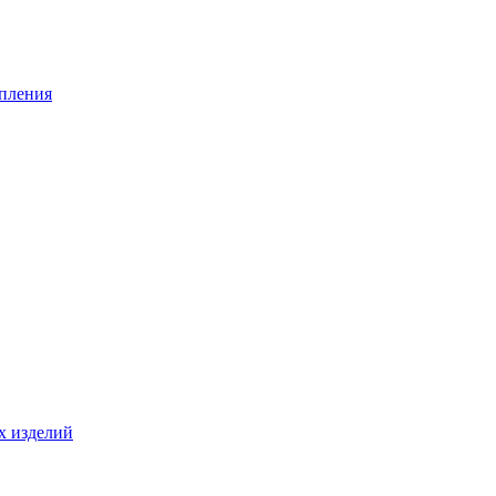
опления
х изделий