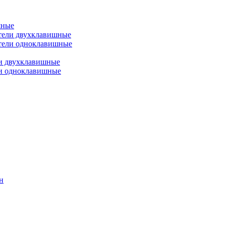
шные
тели двухклавишные
тели одноклавишные
и двухклавишные
ли одноклавишные
н