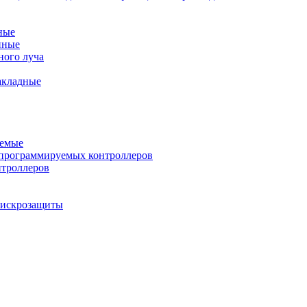
ные
нные
ного луча
акладные
уемые
программируемых контроллеров
нтроллеров
ы искрозащиты