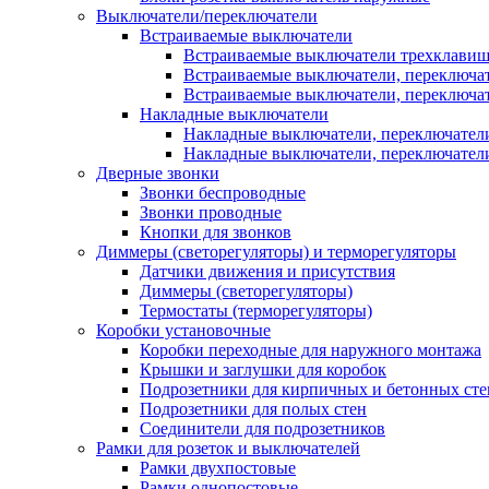
Выключатели/переключатели
Встраиваемые выключатели
Встраиваемые выключатели трехклави
Встраиваемые выключатели, переключа
Встраиваемые выключатели, переключа
Накладные выключатели
Накладные выключатели, переключател
Накладные выключатели, переключате
Дверные звонки
Звонки беспроводные
Звонки проводные
Кнопки для звонков
Диммеры (светорегуляторы) и терморегуляторы
Датчики движения и присутствия
Диммеры (светорегуляторы)
Термостаты (терморегуляторы)
Коробки установочные
Коробки переходные для наружного монтажа
Крышки и заглушки для коробок
Подрозетники для кирпичных и бетонных сте
Подрозетники для полых стен
Соединители для подрозетников
Рамки для розеток и выключателей
Рамки двухпостовые
Рамки однопостовые