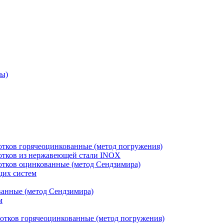
ры)
отков горячеоцинкованные (метод погружения)
лотков из нержавеющей стали INOX
лотков оцинкованные (метод Сендзимира)
щих систем
ванные (метод Сендзимира)
м
отков горячеоцинкованные (метод погружения)