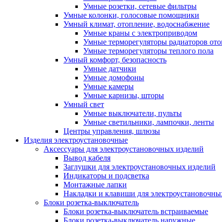
Умные розетки, сетевые фильтры
Умные колонки, голосовые помощники
Умный климат, отопление, водоснабжение
Умные краны с электроприводом
Умные терморегуляторы радиаторов от
Умные терморегуляторы теплого пола
Умный комфорт, безопасность
Умные датчики
Умные домофоны
Умные камеры
Умные карнизы, шторы
Умный свет
Умные выключатели, пульты
Умные светильники, лампочки, ленты
Центры управления, шлюзы
Изделия электроустановочные
Аксессуары для электроустановочных изделий
Вывод кабеля
Заглушки для электроустановочных изделий
Индикаторы и подсветка
Монтажные лапки
Накладки и клавиши для электроустановочны
Блоки розетка-выключатель
Блоки розетка-выключатель встраиваемые
Блоки розетка-выключатель наружные