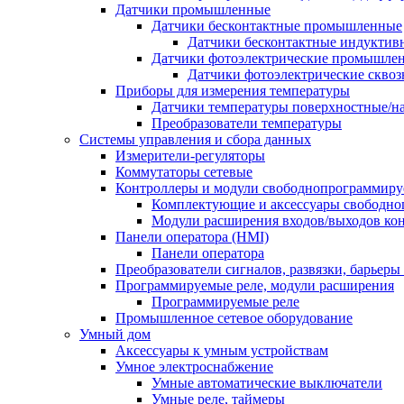
Датчики промышленные
Датчики бесконтактные промышленные
Датчики бесконтактные индуктив
Датчики фотоэлектрические промышле
Датчики фотоэлектрические сквоз
Приборы для измерения температуры
Датчики температуры поверхностные/н
Преобразователи температуры
Системы управления и сбора данных
Измерители-регуляторы
Коммутаторы сетевые
Контроллеры и модули свободнопрограммир
Комплектующие и аксессуары свободно
Модули расширения входов/выходов ко
Панели оператора (HMI)
Панели оператора
Преобразователи сигналов, развязки, барьер
Программируемые реле, модули расширения
Программируемые реле
Промышленное сетевое оборудование
Умный дом
Аксессуары к умным устройствам
Умное электроснабжение
Умные автоматические выключатели
Умные реле, таймеры