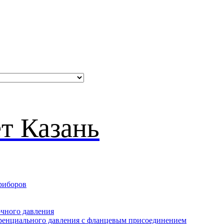
риборов
очного давления
еренциального давления с фланцевым присоединением