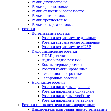
Рамки двухпостовые
Рамки однопостовые
Рамки от шести и более постов
Рамки пятипостовые
Рамки трехпостовые
Рамки четырехпостовые
Розетки
Встраиваемые розетки
Розетки встраиваемые двойные
Розетки встраиваемые одинарные
Розетки встраиваемые с USB
Информационные розетки
HDMI розетки
Аудио и радио розетки
Компьютерные розетки
Розетки комбинированные
Телевизионные розетки
Телефонные розетки
Накладные розетки
Розетки накладные двойные
Розетки накладные одинарные
Розетки накладные тройные
Розетки накладные четверные
Розетки и выключатели влагозащищенные
Выключатели влагозащитные встраиваемые