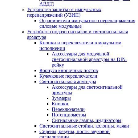
АВДТ)
Устройства защиты от импульсных
перенапряжений (УЗИП)
Ограничители импульсного перенапряжения
силовые модульные
Устройства подачи сигналов и светосигнальная
арматура
Кнопки и переключатели в модульном
исполнении
Аксессуары для модульной
светосигнальной арматуры на DIN-
рейку
Корпуса кнопочных постов
Кулачковые переключатели
Светосигнальная арматура
Аксессуары для светосигнальной
арматуры
Зуммеры
Кнопки
Переключатели
Потенциометры
Сигнальные лампы, индикаторы
Светосигнальные стойки, колонны, маяки
Сирены, ревуны, посты звуковой
сигнализации