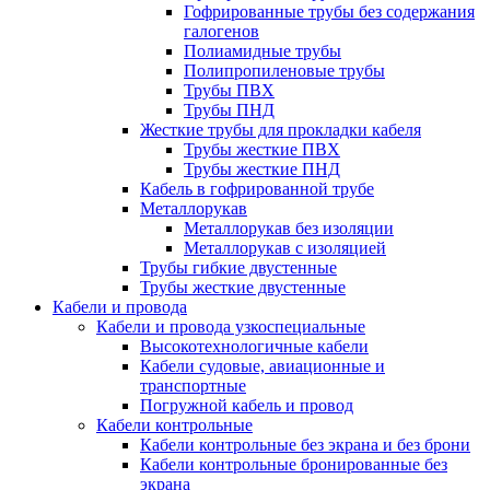
Гофрированные трубы без содержания
галогенов
Полиамидные трубы
Полипропиленовые трубы
Трубы ПВХ
Трубы ПНД
Жесткие трубы для прокладки кабеля
Трубы жесткие ПВХ
Трубы жесткие ПНД
Кабель в гофрированной трубе
Металлорукав
Металлорукав без изоляции
Металлорукав с изоляцией
Трубы гибкие двустенные
Трубы жесткие двустенные
Кабели и провода
Кабели и провода узкоспециальные
Высокотехнологичные кабели
Кабели судовые, авиационные и
транспортные
Погружной кабель и провод
Кабели контрольные
Кабели контрольные без экрана и без брони
Кабели контрольные бронированные без
экрана