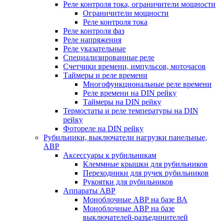
Реле контроля тока, ограничители мощности
Ограничители мощности
Реле контроля тока
Реле контроля фаз
Реле напряжения
Реле указательные
Специализированные реле
Счетчики времени, импульсов, моточасов
Таймеры и реле времени
Многофункциональные реле времени
Реле времени на DIN рейку
Таймеры на DIN рейку
Термостаты и реле температуры на DIN
рейку
Фотореле на DIN рейку
Рубильники, выключатели нагрузки панельные,
АВР
Аксессуары к рубильникам
Клеммные крышки для рубильников
Переходники для ручек рубильников
Рукоятки для рубильников
Аппараты АВР
Моноблочные АВР на базе ВА
Моноблочные АВР на базе
выключателей-разъединителей