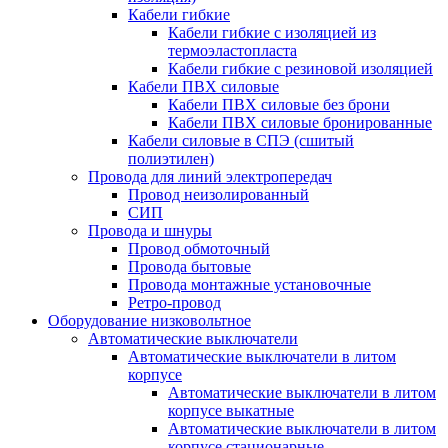
Кабели гибкие
Кабели гибкие с изоляцией из
термоэластопласта
Кабели гибкие с резиновой изоляцией
Кабели ПВХ силовые
Кабели ПВХ силовые без брони
Кабели ПВХ силовые бронированные
Кабели силовые в СПЭ (сшитый
полиэтилен)
Провода для линий электропередач
Провод неизолированный
СИП
Провода и шнуры
Провод обмоточный
Провода бытовые
Провода монтажные установочные
Ретро-провод
Оборудование низковольтное
Автоматические выключатели
Автоматические выключатели в литом
корпусе
Автоматические выключатели в литом
корпусе выкатные
Автоматические выключатели в литом
корпусе стационарные