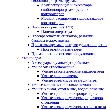
свободнопрограммируемые
Комплектующие и аксессуары
свободнопрограммируемых
контроллеров
Модули расширения входов/выходов
контроллеров
Панели оператора (HMI)
Панели оператора
Преобразователи сигналов, развязки,
барьеры искрозащиты
Программируемые реле, модули расширения
Программируемые реле
Промышленное сетевое оборудование
Умный дом
Аксессуары к умным устройствам
Умное электроснабжение
Умные автоматические выключатели
Умные реле, таймеры
Умные розетки, сетевые фильтры
Умные колонки, голосовые помощники
Умный климат, отопление, водоснабжение
Умные краны с электроприводом
Умные терморегуляторы радиаторов
отопления
Умные терморегуляторы теплого пола