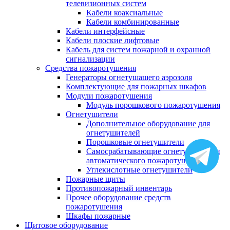
телевизионных систем
Кабели коаксиальные
Кабели комбинированные
Кабели интерфейсные
Кабели плоские лифтовые
Кабель для систем пожарной и охранной
сигнализации
Средства пожаротушения
Генераторы огнетушащего аэрозоля
Комплектующие для пожарных шкафов
Модули пожаротушения
Модуль порошкового пожаротушения
Огнетушители
Дополнительное оборудование для
огнетушителей
Порошковые огнетушители
Самосрабатывающие огнетушители и
автоматического пожаротушения
Углекислотные огнетушители
Пожарные щиты
Противопожарный инвентарь
Прочее оборудование средств
пожаротушения
Шкафы пожарные
Щитовое оборудование