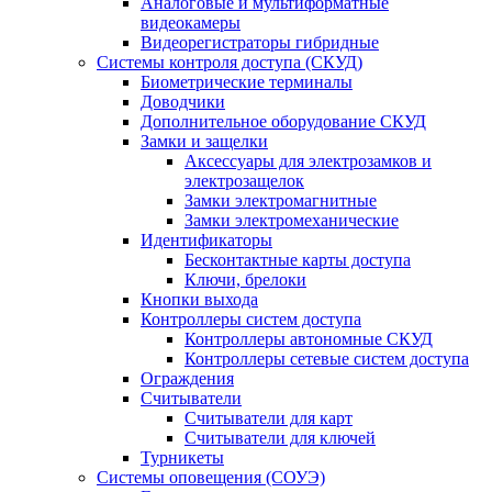
Аналоговые и мультиформатные
видеокамеры
Видеорегистраторы гибридные
Системы контроля доступа (СКУД)
Биометрические терминалы
Доводчики
Дополнительное оборудование СКУД
Замки и защелки
Аксессуары для электрозамков и
электрозащелок
Замки электромагнитные
Замки электромеханические
Идентификаторы
Бесконтактные карты доступа
Ключи, брелоки
Кнопки выхода
Контроллеры систем доступа
Контроллеры автономные СКУД
Контроллеры сетевые систем доступа
Ограждения
Считыватели
Считыватели для карт
Считыватели для ключей
Турникеты
Системы оповещения (СОУЭ)