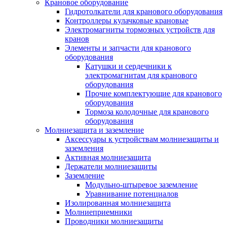
Крановое оборудование
Гидротолкатели для кранового оборудования
Контроллеры кулачковые крановые
Электромагниты тормозных устройств для
кранов
Элементы и запчасти для кранового
оборудования
Катушки и сердечники к
электромагнитам для кранового
оборудования
Прочие комплектующие для кранового
оборудования
Тормоза колодочные для кранового
оборудования
Молниезащита и заземление
Аксессуары к устройствам молниезащиты и
заземления
Активная молниезащита
Держатели молниезащиты
Заземление
Модульно-штыревое заземление
Уравнивание потенциалов
Изолированная молниезащита
Молниеприемники
Проводники молниезащиты