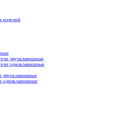
х изделий
шные
тели двухклавишные
тели одноклавишные
и двухклавишные
ли одноклавишные