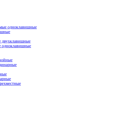
емые одноклавишные
ишные
е двухклавишные
е одноклавишные
двойные
одинарные
йные
нарные
ырехместные