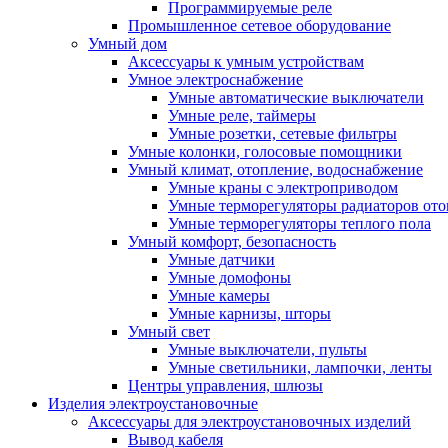
Программируемые реле
Промышленное сетевое оборудование
Умный дом
Аксессуары к умным устройствам
Умное электроснабжение
Умные автоматические выключатели
Умные реле, таймеры
Умные розетки, сетевые фильтры
Умные колонки, голосовые помощники
Умный климат, отопление, водоснабжение
Умные краны с электроприводом
Умные терморегуляторы радиаторов от
Умные терморегуляторы теплого пола
Умный комфорт, безопасность
Умные датчики
Умные домофоны
Умные камеры
Умные карнизы, шторы
Умный свет
Умные выключатели, пульты
Умные светильники, лампочки, ленты
Центры управления, шлюзы
Изделия электроустановочные
Аксессуары для электроустановочных изделий
Вывод кабеля