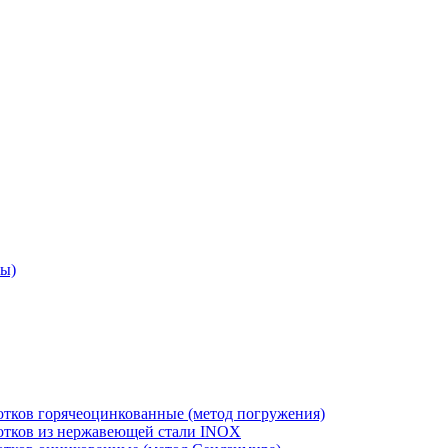
ры)
отков горячеоцинкованные (метод погружения)
лотков из нержавеющей стали INOX