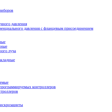
риборов
очного давления
еренциального давления с фланцевым присоединением
ные
нные
ного луча
акладные
уемые
программируемых контроллеров
нтроллеров
ы искрозащиты