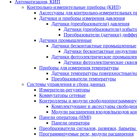
Автоматизация, КИП
Контрольно-измерительные приборы (КИП)
Аксессуары для контрольно-измерительных п
Датчики и приборы измерения давления
Датчики (преобразователи) давления
Датчики (преобразователи) избыт
Преобразователи (датчики) дифф
Датчики промышленные
Датчики бесконтактные промышленные
Датчики бесконтактные индуктив
Датчики фотоэлектрические промышле
Датчики фотоэлектрические сквоз
Приборы для измерения температуры
Датчики температуры поверхностные/н
Преобразователи температуры
Системы управления и сбора данных
Измерители-регуляторы
Коммутаторы сетевые
Контроллеры и модули свободнопрограммир
Комплектующие и аксессуары свободно
Модули расширения входов/выходов ко
Панели оператора (HMI)
Панели оператора
Преобразователи сигналов, развязки, барьер
Программируемые реле, модули расширения