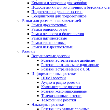
Крышки и заглушки для коробок
Подрозетники для кирпичных и бетонных сте
Подрозетники для полых стен
Соединители для подрозетников
Рамки для розеток и выключателей
Рамки двухпостовые
Рамки однопостовые
Рамки от шести и более постов
Рамки пятипостовые
Рамки трехпостовые
Рамки четырехпостовые
Розетки
Встраиваемые розетки
Розетки встраиваемые двойные
Розетки встраиваемые одинарные
Розетки встраиваемые с USB
Информационные розетки
HDMI розетки
Аудио и радио розетки
Компьютерные розетки
Розетки комбинированные
Телевизионные розетки
Телефонные розетки
Накладные розетки
Розетки накладные двойные