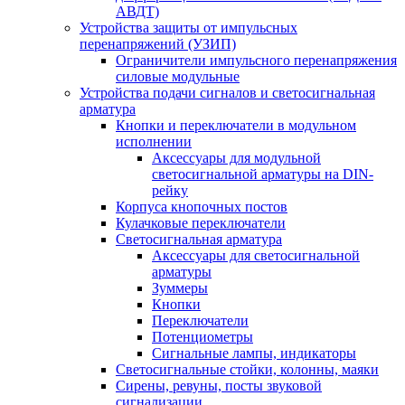
АВДТ)
Устройства защиты от импульсных
перенапряжений (УЗИП)
Ограничители импульсного перенапряжения
силовые модульные
Устройства подачи сигналов и светосигнальная
арматура
Кнопки и переключатели в модульном
исполнении
Аксессуары для модульной
светосигнальной арматуры на DIN-
рейку
Корпуса кнопочных постов
Кулачковые переключатели
Светосигнальная арматура
Аксессуары для светосигнальной
арматуры
Зуммеры
Кнопки
Переключатели
Потенциометры
Сигнальные лампы, индикаторы
Светосигнальные стойки, колонны, маяки
Сирены, ревуны, посты звуковой
сигнализации