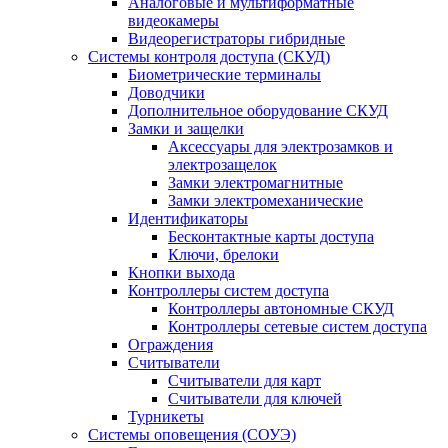
Аналоговые и мультиформатные
видеокамеры
Видеорегистраторы гибридные
Системы контроля доступа (СКУД)
Биометрические терминалы
Доводчики
Дополнительное оборудование СКУД
Замки и защелки
Аксессуары для электрозамков и
электрозащелок
Замки электромагнитные
Замки электромеханические
Идентификаторы
Бесконтактные карты доступа
Ключи, брелоки
Кнопки выхода
Контроллеры систем доступа
Контроллеры автономные СКУД
Контроллеры сетевые систем доступа
Ограждения
Считыватели
Считыватели для карт
Считыватели для ключей
Турникеты
Системы оповещения (СОУЭ)