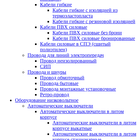
Кабели гибкие
Кабели гибкие с изоляцией из
термоэластопласта
Кабели гибкие с резиновой изоляцией
Кабели ПВХ силовые
Кабели ПВХ силовые без брони
Кабели ПВХ силовые бронированные
Кабели силовые в СПЭ (сшитый
полиэтилен)
Провода для линий электропередач
Провод неизолированный
СИП
Провода и шнуры
Провод обмоточный
Провода бытовые
Провода монтажные установочные
Ретро-провод
Оборудование низковольтное
Автоматические выключатели
Автоматические выключатели в литом
корпусе
Автоматические выключатели в литом
корпусе выкатные
Автоматические выключатели в литом
корпусе стационарные