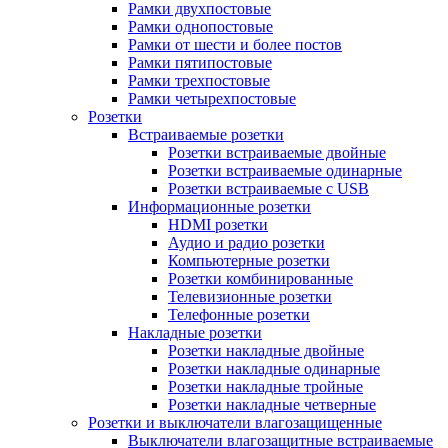
Рамки двухпостовые
Рамки однопостовые
Рамки от шести и более постов
Рамки пятипостовые
Рамки трехпостовые
Рамки четырехпостовые
Розетки
Встраиваемые розетки
Розетки встраиваемые двойные
Розетки встраиваемые одинарные
Розетки встраиваемые с USB
Информационные розетки
HDMI розетки
Аудио и радио розетки
Компьютерные розетки
Розетки комбинированные
Телевизионные розетки
Телефонные розетки
Накладные розетки
Розетки накладные двойные
Розетки накладные одинарные
Розетки накладные тройные
Розетки накладные четверные
Розетки и выключатели влагозащищенные
Выключатели влагозащитные встраиваемые