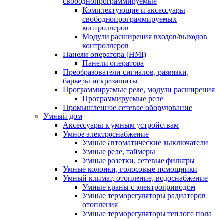
свободнопрограммируемые
Комплектующие и аксессуары
свободнопрограммируемых
контроллеров
Модули расширения входов/выходов
контроллеров
Панели оператора (HMI)
Панели оператора
Преобразователи сигналов, развязки,
барьеры искрозащиты
Программируемые реле, модули расширения
Программируемые реле
Промышленное сетевое оборудование
Умный дом
Аксессуары к умным устройствам
Умное электроснабжение
Умные автоматические выключатели
Умные реле, таймеры
Умные розетки, сетевые фильтры
Умные колонки, голосовые помощники
Умный климат, отопление, водоснабжение
Умные краны с электроприводом
Умные терморегуляторы радиаторов
отопления
Умные терморегуляторы теплого пола