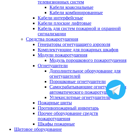
телевизионных систем
Кабели коаксиальные
Кабели комбинированные
Кабели интерфейсные
Кабели плоские лифтовые
Кабель для систем пожарной и охранной
сигнализации
Средства пожаротушения
Генераторы огнетушащего аэрозоля
Комплектующие для пожарных шкафов
Модули пожаротушения
Модуль порошкового пожаротушения
Огнетушители
Дополнительное оборудование для
огнетушителей
Порошковые огнетушители
Самосрабатывающие огнетушители и
автоматического пожаротушения
Углекислотные огнетушители
Пожарные щиты
Противопожарный инвентарь
Прочее оборудование средств
пожаротушения
Шкафы пожарные
Щитовое оборудование