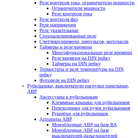
Реле контроля тока, ограничители мощности
Ограничители мощности
Реле контроля тока
Реле контроля фаз
Реле напряжения
Реле указательные
Специализированные реле
Счетчики времени, импульсов, моточасов
Таймеры и реле времени
Многофункциональные реле времени
Реле времени на DIN рейку
Таймеры на DIN рейку
Термостаты и реле температуры на DIN
рейку
Фотореле на DIN рейку
Рубильники, выключатели нагрузки панельные,
АВР
Аксессуары к рубильникам
Клеммные крышки для рубильников
Переходники для ручек рубильников
Рукоятки для рубильников
Аппараты АВР
Моноблочные АВР на базе ВА
Моноблочные АВР на базе
выключателей-разъединителей