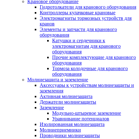
Крановое оборудование
Гидротолкатели для кранового оборудования
Контроллеры кулачковые крановые
Электромагниты тормозных устройств для
кранов
Элементы и запчасти для кранового
оборудования
Катушки и сердечники к
электромагнитам для кранового
оборудования
Прочие комплектующие для кранового
оборудования
Тормоза колодочные для кранового
оборудования
Молниезащита и заземление
Аксессуары к устройствам молниезащиты и
заземления
Активная молниезащита
Держатели молниезащиты
Заземление
Модульно-штыревое заземление
Уравнивание потенциалов
Изолированная молниезащита
Молниеприемники
Проводники молниезащиты