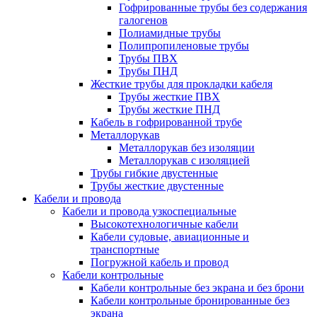
Гофрированные трубы без содержания
галогенов
Полиамидные трубы
Полипропиленовые трубы
Трубы ПВХ
Трубы ПНД
Жесткие трубы для прокладки кабеля
Трубы жесткие ПВХ
Трубы жесткие ПНД
Кабель в гофрированной трубе
Металлорукав
Металлорукав без изоляции
Металлорукав с изоляцией
Трубы гибкие двустенные
Трубы жесткие двустенные
Кабели и провода
Кабели и провода узкоспециальные
Высокотехнологичные кабели
Кабели судовые, авиационные и
транспортные
Погружной кабель и провод
Кабели контрольные
Кабели контрольные без экрана и без брони
Кабели контрольные бронированные без
экрана