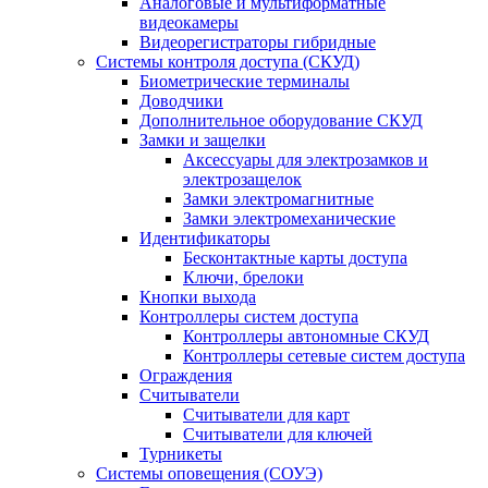
Аналоговые и мультиформатные
видеокамеры
Видеорегистраторы гибридные
Системы контроля доступа (СКУД)
Биометрические терминалы
Доводчики
Дополнительное оборудование СКУД
Замки и защелки
Аксессуары для электрозамков и
электрозащелок
Замки электромагнитные
Замки электромеханические
Идентификаторы
Бесконтактные карты доступа
Ключи, брелоки
Кнопки выхода
Контроллеры систем доступа
Контроллеры автономные СКУД
Контроллеры сетевые систем доступа
Ограждения
Считыватели
Считыватели для карт
Считыватели для ключей
Турникеты
Системы оповещения (СОУЭ)