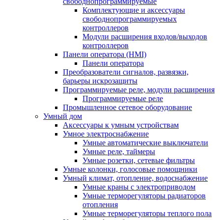
свободнопрограммируемые
Комплектующие и аксессуары
свободнопрограммируемых
контроллеров
Модули расширения входов/выходов
контроллеров
Панели оператора (HMI)
Панели оператора
Преобразователи сигналов, развязки,
барьеры искрозащиты
Программируемые реле, модули расширения
Программируемые реле
Промышленное сетевое оборудование
Умный дом
Аксессуары к умным устройствам
Умное электроснабжение
Умные автоматические выключатели
Умные реле, таймеры
Умные розетки, сетевые фильтры
Умные колонки, голосовые помощники
Умный климат, отопление, водоснабжение
Умные краны с электроприводом
Умные терморегуляторы радиаторов
отопления
Умные терморегуляторы теплого пола