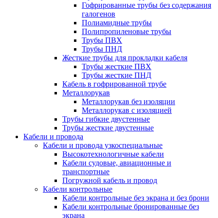
Гофрированные трубы без содержания
галогенов
Полиамидные трубы
Полипропиленовые трубы
Трубы ПВХ
Трубы ПНД
Жесткие трубы для прокладки кабеля
Трубы жесткие ПВХ
Трубы жесткие ПНД
Кабель в гофрированной трубе
Металлорукав
Металлорукав без изоляции
Металлорукав с изоляцией
Трубы гибкие двустенные
Трубы жесткие двустенные
Кабели и провода
Кабели и провода узкоспециальные
Высокотехнологичные кабели
Кабели судовые, авиационные и
транспортные
Погружной кабель и провод
Кабели контрольные
Кабели контрольные без экрана и без брони
Кабели контрольные бронированные без
экрана