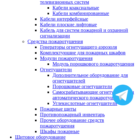
телевизионных систем
Кабели коаксиальные
Кабели комбинированные
Кабели интерфейсные
Кабели плоские лифтовые
Кабель для систем пожарной и охранной
сигнализации
Средства пожаротушения
Генераторы огнетушащего аэрозоля
Комплектующие для пожарных шкафов
Модули пожаротушения
Модуль порошкового пожаротушения
Огнетушители
Дополнительное оборудование для
огнетушителей
Порошковые огнетушители
Самосрабатывающие огнетушители и
автоматического пожаротушения
Углекислотные огнетушители
Пожарные щиты
Противопожарный инвентарь
Прочее оборудование средств
пожаротушения
Шкафы пожарные
Щитовое оборудование