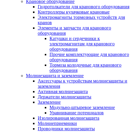
Крановое оборудование
Гидротолкатели для кранового оборудования
Контроллеры кулачковые крановые
Электромагниты тормозных устройств для
кранов
Элементы и запчасти для кранового
оборудования
Катушки и сердечники к
электромагнитам для кранового
оборудования
Прочие комплектующие для кранового
оборудования
Тормоза колодочные для кранового
оборудования
Молниезащита и заземление
Аксессуары к устройствам молниезащиты и
заземления
Активная молниезащита
Держатели молниезащиты
Заземление
Модульно-штыревое заземление
Уравнивание потенциалов
Изолированная молниезащита
Молниеприемники
Проводники молниезащиты