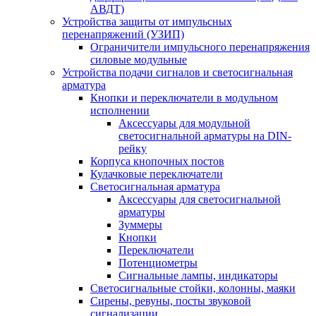
АВДТ)
Устройства защиты от импульсных
перенапряжений (УЗИП)
Ограничители импульсного перенапряжения
силовые модульные
Устройства подачи сигналов и светосигнальная
арматура
Кнопки и переключатели в модульном
исполнении
Аксессуары для модульной
светосигнальной арматуры на DIN-
рейку
Корпуса кнопочных постов
Кулачковые переключатели
Светосигнальная арматура
Аксессуары для светосигнальной
арматуры
Зуммеры
Кнопки
Переключатели
Потенциометры
Сигнальные лампы, индикаторы
Светосигнальные стойки, колонны, маяки
Сирены, ревуны, посты звуковой
сигнализации