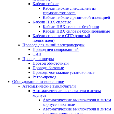
Кабели гибкие
Кабели гибкие с изоляцией из
термоэластопласта
Кабели гибкие с резиновой изоляцией
Кабели ПВХ силовые
Кабели ПВХ силовые без брони
Кабели ПВХ силовые бронированные
Кабели силовые в СПЭ (сшитый
полиэтилен)
Провода для линий электропередач
Провод неизолированный
СИП
Провода и шнуры
Провод обмоточный
Провода бытовые
Провода монтажные установочные
Ретро-провод
Оборудование низковольтное
Автоматические выключатели
Автоматические выключатели в литом
корпусе
Автоматические выключатели в литом
корпусе выкатные
Автоматические выключатели в литом
корпусе стационарные