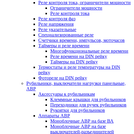
Реле контроля тока, ограничители мощности
Ограничители мощности
Реле контроля тока
Реле контроля фаз
Реле напряжения
Реле указательные
Специализированные реле
Счетчики времени, импульсов, моточасов
Таймеры и реле времени
Многофункциональные реле времени
Реле времени на DIN рейку
Таймеры на DIN рейку
Термостаты и реле температуры на DIN
рейку
Фотореле на DIN рейку
Рубильники, выключатели нагрузки панельные,
АВР
Аксессуары к рубильникам
Клеммные крышки для рубильников
Переходники для ручек рубильников
Рукоятки для рубильников
Аппараты АВР
Моноблочные АВР на базе ВА
Моноблочные АВР на базе
выключателей-разъединителей