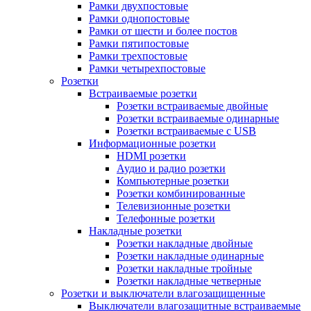
Рамки двухпостовые
Рамки однопостовые
Рамки от шести и более постов
Рамки пятипостовые
Рамки трехпостовые
Рамки четырехпостовые
Розетки
Встраиваемые розетки
Розетки встраиваемые двойные
Розетки встраиваемые одинарные
Розетки встраиваемые с USB
Информационные розетки
HDMI розетки
Аудио и радио розетки
Компьютерные розетки
Розетки комбинированные
Телевизионные розетки
Телефонные розетки
Накладные розетки
Розетки накладные двойные
Розетки накладные одинарные
Розетки накладные тройные
Розетки накладные четверные
Розетки и выключатели влагозащищенные
Выключатели влагозащитные встраиваемые